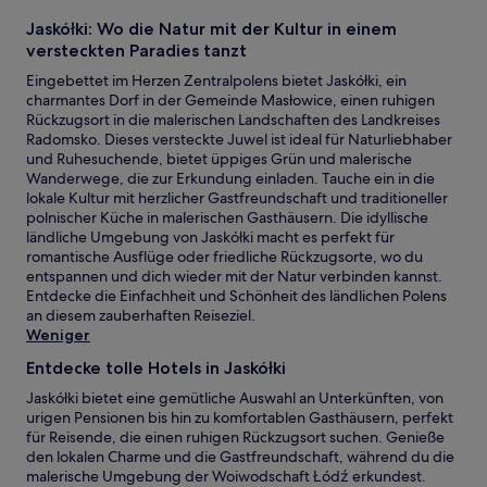
Jaskółki: Wo die Natur mit der Kultur in einem
versteckten Paradies tanzt
Eingebettet im Herzen Zentralpolens bietet Jaskółki, ein
charmantes Dorf in der Gemeinde Masłowice, einen ruhigen
Rückzugsort in die malerischen Landschaften des Landkreises
Radomsko. Dieses versteckte Juwel ist ideal für Naturliebhaber
und Ruhesuchende, bietet üppiges Grün und malerische
Wanderwege, die zur Erkundung einladen. Tauche ein in die
lokale Kultur mit herzlicher Gastfreundschaft und traditioneller
polnischer Küche in malerischen Gasthäusern. Die idyllische
ländliche Umgebung von Jaskółki macht es perfekt für
romantische Ausflüge oder friedliche Rückzugsorte, wo du
entspannen und dich wieder mit der Natur verbinden kannst.
Entdecke die Einfachheit und Schönheit des ländlichen Polens
an diesem zauberhaften Reiseziel.
Weniger
Entdecke tolle Hotels in Jaskółki
Jaskółki bietet eine gemütliche Auswahl an Unterkünften, von
urigen Pensionen bis hin zu komfortablen Gasthäusern, perfekt
für Reisende, die einen ruhigen Rückzugsort suchen. Genieße
den lokalen Charme und die Gastfreundschaft, während du die
malerische Umgebung der Woiwodschaft Łódź erkundest.