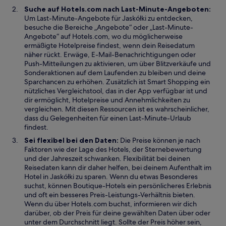
e
Suche auf Hotels.com nach Last-Minute-Angeboten:
ö
Um Last-Minute-Angebote für Jaskółki zu entdecken,
f
besuche die Bereiche „Angebote“ oder „Last-Minute-
f
Angebote“ auf Hotels.com, wo du möglicherweise
n
ermäßigte Hotelpreise findest, wenn dein Reisedatum
e
näher rückt. Erwäge, E-Mail-Benachrichtigungen oder
t
Push-Mitteilungen zu aktivieren, um über Blitzverkäufe und
Sonderaktionen auf dem Laufenden zu bleiben und deine
Sparchancen zu erhöhen. Zusätzlich ist Smart Shopping ein
nützliches Vergleichstool, das in der App verfügbar ist und
dir ermöglicht, Hotelpreise und Annehmlichkeiten zu
vergleichen. Mit diesen Ressourcen ist es wahrscheinlicher,
dass du Gelegenheiten für einen Last-Minute-Urlaub
findest.
Sei flexibel bei den Daten:
Die Preise können je nach
Faktoren wie der Lage des Hotels, der Sternebewertung
und der Jahreszeit schwanken. Flexibilität bei deinen
Reisedaten kann dir daher helfen, bei deinem Aufenthalt im
Hotel in Jaskółki zu sparen. Wenn du etwas Besonderes
suchst, können Boutique-Hotels ein persönlicheres Erlebnis
und oft ein besseres Preis-Leistungs-Verhältnis bieten.
Wenn du über Hotels.com buchst, informieren wir dich
darüber, ob der Preis für deine gewählten Daten über oder
unter dem Durchschnitt liegt. Sollte der Preis höher sein,