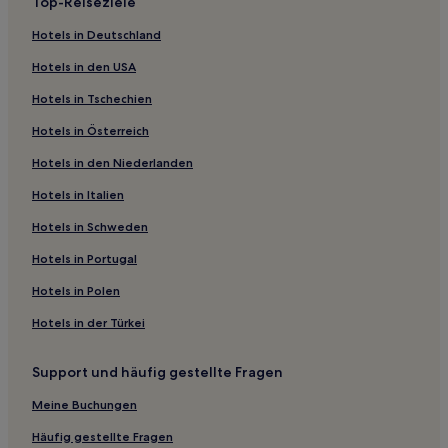
Top-Reiseziele
Gmina Sławno Hotels
Hotels in Deutschland
Slok Hotels
Hotels in den USA
Kamiensk Hotels
Hotels in Tschechien
Belchatów Hotels
Hotels in Österreich
Gmina Rozprza Hotels
Hotels in den Niederlanden
Hotels nahe Kraftwerk von Belchatow
Gmina Kodrąb Hotels
Hotels in Italien
Hotels nahe Bahnhof Opoczno Poludnie
Hotels in Schweden
Spala Hotels
Hotels in Portugal
Dobryszyce Hotels
Hotels in Polen
Landkreis Radomsko: Hotels
Hotels in der Türkei
Kreis Bełchatów: Hotels
Support und häufig gestellte Fragen
Prusicko Hotels
Kleszczów Hotels
Meine Buchungen
Gmina Żarnów Hotels
Häufig gestellte Fragen