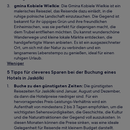
r
W
gmina Kobiele Wielkie
: Die Gmina Kobiele Wielkie ist ein
g
i
malerisches Reiseziel, das Reisende dazu einlädt, in die
e
r
ruhige polnische Landschaft einzutauchen. Die Gegend ist
ö
d
bekannt für ihr üppiges Grün und ihre freundlichen
f
i
Einheimischen, was sie perfekt für diejenigen macht, die
f
n
dem Trubel entfliehen möchten. Du kannst wunderschöne
n
e
Wanderwege und kleine lokale Märkte entdecken, die
e
i
handgefertigte Waren anbieten. Es ist ein ausgezeichneter
t
n
Ort, um sich mit der Natur zu verbinden und ein
e
langsameres Lebenstempo zu genießen, ideal für einen
m
ruhigen Urlaub.
n
Weniger
e
5 Tipps für cleveres Sparen bei der Buchung eines
u
Hotels in Jaskółki
e
n
Buche zu den günstigsten Zeiten:
Die günstigsten
F
Reisezeiten für Jaskółki sind Januar, August und Dezember,
e
da dann die Hotelpreise niedriger sind. Für ein
n
hervorragendes Preis-Leistungs-Verhältnis wird ein
s
Aufenthalt von mindestens 2 bis 3 Tagen empfohlen, um die
t
wichtigsten Sehenswürdigkeiten, die Geschichte, die Kultur
e
und die Naturattraktionen der Gegend voll auszukosten. In
r
diesen Monaten können die Preise sinken, was eine ideale
g
Gelegenheit für Reisende mit kleinem Budget darstellt.