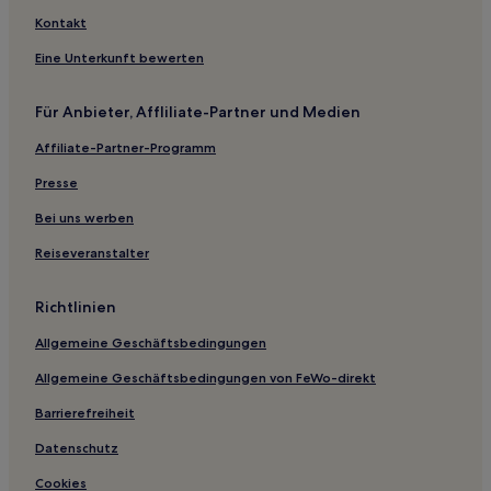
Gorzkowice Hotels
Kontakt
Twarda Hotels
Eine Unterkunft bewerten
Opoczno Hotels
Für Anbieter, Affliliate-Partner und Medien
Hotels nahe Wawrzkowizna Sport- und Freizeitzentrum
Affiliate-Partner-Programm
Gmina Ręczno Hotels
Aparthotels in Łódź
Presse
Ferienwohnungen in Ulica Piotrkowska
Bei uns werben
Aparthotels in Ulica Piotrkowska
Reiseveranstalter
Haustierfreundliche in Bałuty
Richtlinien
Hotels mit Parkplatz in Bałuty
Allgemeine Geschäftsbedingungen
Haustierfreundliche in Łódź
Allgemeine Geschäftsbedingungen von FeWo-direkt
Business nahe Ulica Piotrkowska
Hotels mit Parkplatz nahe Ulica Piotrkowska
Barrierefreiheit
Datenschutz
Cookies