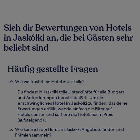
für
einen
Aufenthalt
mit
1 Übernachtung
Sieh dir Bewertungen von Hotels
von
in Jaskółki an, die bei Gästen sehr
2 Erwachsenen
gefunden
beliebt sind
wurde.
Preise
und
Verfügbarkeiten
Häufig gestellte Fragen
können
sich
ändern.
Wie viel kostet ein Hotel in Jaskółki?
Es
können
Du findest in Jaskółki tolle Unterkünfte für alle Budgets
zusätzliche
und Anforderungen bereits ab 49 €. Um ein
Bedingungen
erschwingliches Hotel in Jaskółki
zu finden, das deine
gelten.
Erwartungen erfüllt, wende einfach die Filter auf
Hotels.com an und sortiere die Hotels nach „Preis
(aufsteigend)".
Wie kann ich bei Hotels in Jaskółki Angebote finden und
Prämien sammeln?