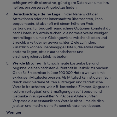
schlagen wir dir alternative, günstigere Daten vor, um dir zu
helfen, ein besseres Angebot zu finden.
Berücksichtige deine Lage:
In der Nähe wichtiger
Attraktionen oder der Innenstadt zu übernachten, kann
bequem sein, ist aber oft mit einem höheren Preis
verbunden. Für budgetfreundlichere Optionen könntest du
nach Hotels in Vierteln suchen, die normalerweise weniger
zentral liegen, um ein Gleichgewicht zwischen Kosten und
Erreichbarkeit deiner gewünschten Ziele zu finden.
Zusätzlich können unabhängige Hotels, die etwas weiter
entfernt liegen, oft ein authentischeres und
erschwinglicheres Erlebnis bieten.
Werde Mitglied:
Tritt noch heute kostenlos bei und
beginne, deinen nächsten Aufenthalt in Jaskółki zu buchen.
Genieße Ersparnisse in über 100.000 Hotels weltweit mit
exklusiven Mitgliederpreisen. Als Mitglied kannst du einfach
durch verschiedene Stufen aufsteigen und fantastische
Vorteile freischalten, wie z.B. kostenlose Zimmer-Upgrades
(sofern verfügbar) und Ermäßigungen auf Speisen und
Getränke in ausgewählten VIP Access-Unterkünften.
Verpasse diese erstaunlichen Vorteile nicht – melde dich
jetzt an und mache deine Reiseerlebnisse noch besser.
Weniger