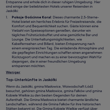
Entspanne und erhole dich in dieser ruhigen Umgebung. Hier
sind einige der beliebtesten Hotels unserer Reisenden in
Jaskółki:
W
Pokoje Gościnne Koral
: Dieses charmante 2,5-Sterne-
i
Hotel bietet ein herrliches Erlebnis für Freizeitreisende, die
r
Komfort und Bequemlichkeit suchen. Gäste können eine
d
Vielzahl von Speiseoptionen genießen, darunter ein
i
tägliches Frühstücksbuffet und eine gemütliche Bar und
n
Lounge. Die Unterhaltungsmöglichkeiten, wie
e
Kabelfernsehen und Billard, bieten Entspannung nach
i
einem ereignisreichen Tag. Die einladende Atmosphäre und
n
die gepflegten Einrichtungen schaffen einen angenehmen
e
Rückzugsort und machen es zu einer bevorzugten Wahl für
m
diejenigen, die in einer freundlichen Umgebung
n
entspannen möchten.
e
Weniger
u
e
Top-Unterkünfte in Jaskółki
n
Wenn du Jaskółki, gmina Masłowice, Woiwodschaft Łódź
F
besuchst, gehören gmina Masłowice, gmina Fałków und gmina
e
Kobiele Wielkie zu den besten Gegenden für deinen
n
Aufenthalt. Die Gmina Masłowice bietet charmante ländliche
s
Landschaften, während die Gmina Fałków für ihre historischen
t
Stätten bekannt ist. Die Gmina Kobiele Wielkie verfügt über
e