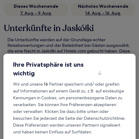
Dieses Wochenende
Nächstes Wochenende
7. Aug. - 9. Aug.
14. Aug. - 16. Aug.
Unterkünfte in Jaskółki
Die Unterkünfte werden auf der Grundlage echter
Reisebewertungen und der Beliebtheit bei Gästen ausgewählt,
die eine Nacht in Jaskółki auf Hotels.com gebucht haben. Diese
Hotels in Jaskółki überzeugen stets in puncto Komfort, Lage und
Erlebnis der Reisenden. Zuletzt aktualisiert am
5. August 2026
.
Ihre Privatsphäre ist uns
Weniger
wichtig
Pokoje Gościnne Koral
Wir und unsere
16
Partner speichern und/ oder greifen
auf Informationen auf einem Gerät zu, z.B. auf eindeutige
Kennungen in Cookies, um personenbezogene Daten zu
verarbeiten. Sie können Ihre Präferenzen akzeptieren
oder verwalten. Klicken Sie dazu bitte unten oder
besuchen Sie jederzeit die Seite der Datenschutzrichtlinie.
Diese Präferenzen werden unseren Partnern signalisiert
und haben keinen Einfluss auf Surfdaten.