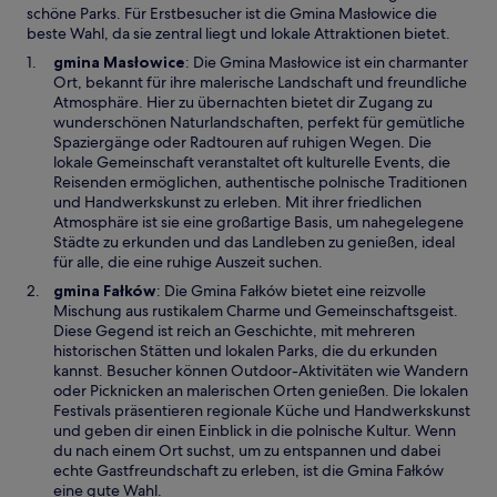
schöne Parks. Für Erstbesucher ist die Gmina Masłowice die
r
beste Wahl, da sie zentral liegt und lokale Attraktionen bietet.
g
e
W
gmina Masłowice
: Die Gmina Masłowice ist ein charmanter
ö
i
Ort, bekannt für ihre malerische Landschaft und freundliche
f
r
Atmosphäre. Hier zu übernachten bietet dir Zugang zu
f
d
wunderschönen Naturlandschaften, perfekt für gemütliche
n
i
Spaziergänge oder Radtouren auf ruhigen Wegen. Die
e
n
lokale Gemeinschaft veranstaltet oft kulturelle Events, die
t
e
Reisenden ermöglichen, authentische polnische Traditionen
i
und Handwerkskunst zu erleben. Mit ihrer friedlichen
n
Atmosphäre ist sie eine großartige Basis, um nahegelegene
e
Städte zu erkunden und das Landleben zu genießen, ideal
m
für alle, die eine ruhige Auszeit suchen.
n
gmina Fałków
: Die Gmina Fałków bietet eine reizvolle
e
Mischung aus rustikalem Charme und Gemeinschaftsgeist.
u
Diese Gegend ist reich an Geschichte, mit mehreren
e
historischen Stätten und lokalen Parks, die du erkunden
n
kannst. Besucher können Outdoor-Aktivitäten wie Wandern
F
oder Picknicken an malerischen Orten genießen. Die lokalen
e
Festivals präsentieren regionale Küche und Handwerkskunst
n
und geben dir einen Einblick in die polnische Kultur. Wenn
s
du nach einem Ort suchst, um zu entspannen und dabei
t
echte Gastfreundschaft zu erleben, ist die Gmina Fałków
e
eine gute Wahl.