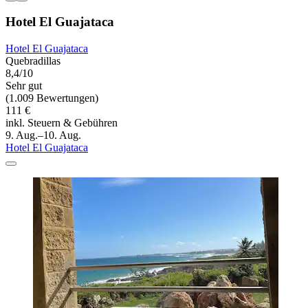
Hotel El Guajataca
Hotel El Guajataca
Quebradillas
8,4/10
Sehr gut
(1.009 Bewertungen)
111 €
inkl. Steuern & Gebühren
9. Aug.–10. Aug.
Hotel El Guajataca