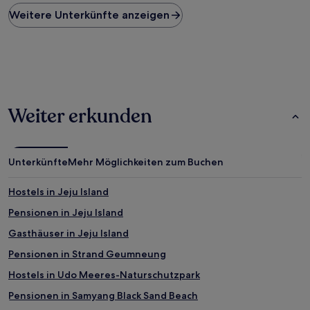
Preis
Weitere Unterkünfte anzeigen
pro
Nacht,
der
in
den
letzten
24 Stunden
für
Weiter erkunden
einen
Aufenthalt
mit
1 Übernachtung
Unterkünfte
Mehr Möglichkeiten zum Buchen
von
2 Erwachsenen
gefunden
Hostels in Jeju Island
wurde.
Pensionen in Jeju Island
Preise
und
Gasthäuser in Jeju Island
Verfügbarkeiten
können
Pensionen in Strand Geumneung
sich
Hostels in Udo Meeres-Naturschutzpark
ändern.
Es
Pensionen in Samyang Black Sand Beach
können