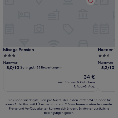
Misoga Pension
Haeden Vil
Misoga Pension
Haeden Vi
3.0-
2.5-
Sterne-
Sterne-
Namwon
Namwon
Unterkunft
Unterkunf
8.0
8.2
8,0/10
8,2/10
Sehr gut
S
(23 Bewertungen)
von
von
Der
34 €
10,
10,
Preis
Sehr
Sehr
inkl. Steuern & Gebühren
beträgt
gut,
gut,
7. Aug.–8. Aug.
34 €
(23
(17
Bewertungen)
Bewertun
Dies
Dies ist der niedrigste Preis pro Nacht, der in den letzten 24 Stunden für
einen Aufenthalt mit 1 Übernachtung von 2 Erwachsenen gefunden wurde.
ist
Preise und Verfügbarkeiten können sich ändern. Es können zusätzliche
der
Bedingungen gelten.
niedrigste