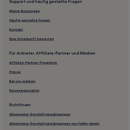
Support und häufig gestellte Fragen
Hotels mit Fitnessbereich in Jeju-si
Meine Buchungen
Golf nahe Strand Jungmun Saekdal
Familien nahe Strand Jungmun Saekdal
Häufig gestellte Fragen
Haustierfreundliche in Seogwipo
Kontakt
Familien in Seogwipo
Eine Unterkunft bewerten
Lgbtqia-Freundliche in Seogwipo
Für Anbieter, Affliliate-Partner und Medien
Hotels mit Parkplatz in Seogwipo
Affiliate-Partner-Programm
Günstige in Jeju Island
Presse
Hotels mit Küchenzeile in Jeju Island
Hotels mit Parkplatz in Jeju Island
Bei uns werben
Familien in Jeju Island
Reiseveranstalter
Günstige in Hangyeong
Richtlinien
Hotels mit Wellnessbereich nahe Berg Hallasan
Allgemeine Geschäftsbedingungen
Hotels mit inbegriffenem Frühstück nahe Strand Hwasun
Goldener Sand
Allgemeine Geschäftsbedingungen von FeWo-direkt