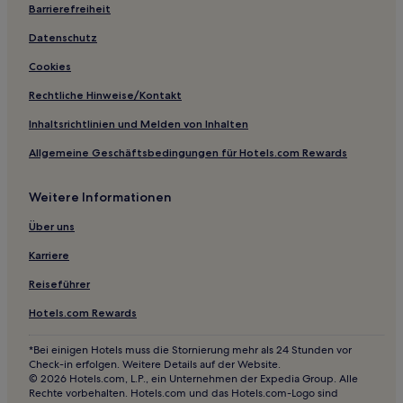
Strand in Hamdeok
Barrierefreiheit
Golf nahe Jeju Shinhwa World
Datenschutz
Hotels mit Fitnessbereich in Jeju
Cookies
Strand nahe Strand von Sinyang
Rechtliche Hinweise/Kontakt
Hotels nahe Der Planet
Inhaltsrichtlinien und Melden von Inhalten
Oedo-Dong Hotels
Allgemeine Geschäftsbedingungen für Hotels.com Rewards
Seogwipo Hotels
Woljeong-Ri Hotels
Weitere Informationen
Hotels nahe Cheonjiyeon-Wasserfall
Über uns
Hotels nahe Berg Hallasan
Karriere
Hotels nahe Jocheon-Steinmonument-Straße
Reiseführer
Hotels nahe Seopjikoji
Hotels.com Rewards
Jeju-Si Hotels
*Bei einigen Hotels muss die Stornierung mehr als 24 Stunden vor
Hotels nahe Pavillon Jeju Gwandeokjeong
Check-in erfolgen. Weitere Details auf der Website.
Jeju: Hotels
© 2026 Hotels.com, L.P., ein Unternehmen der Expedia Group. Alle
Rechte vorbehalten. Hotels.com und das Hotels.com-Logo sind