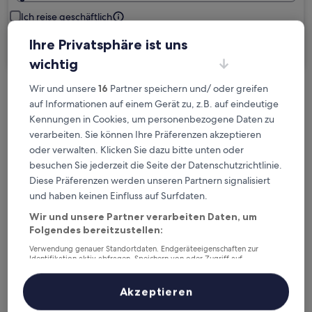
Ich reise geschäftlich
Ihre Privatsphäre ist uns
Suchen
wichtig
Wir und unsere
16
Partner speichern und/ oder greifen
Kostenlose Stornierung bei
auf Informationen auf einem Gerät zu, z.B. auf eindeutige
Planänderungen
Kennungen in Cookies, um personenbezogene Daten zu
verarbeiten. Sie können Ihre Präferenzen akzeptieren
Verdiene Prämien für jede
oder verwalten. Klicken Sie dazu bitte unten oder
besuchen Sie jederzeit die Seite der Datenschutzrichtlinie.
wahrgenommene Übernachtung
Diese Präferenzen werden unseren Partnern signalisiert
und haben keinen Einfluss auf Surfdaten.
Mehr sparen mit Preisen für Mitglieder
Wir und unsere Partner verarbeiten Daten, um
Folgendes bereitzustellen:
Verwendung genauer Standortdaten. Endgeräteeigenschaften zur
Identifikation aktiv abfragen. Speichern von oder Zugriff auf
Überprüfe die Preise für diese Daten
Informationen auf einem Endgerät. Personalisierte Werbung und
Inhalte, Messung von Werbeleistung und der Performance von Inhalten,
Zielgruppenforschung sowie Entwicklung und Verbesserung von
Akzeptieren
Heute
Morgen
Angeboten.
6. Aug. - 7. Aug.
7. Aug. - 8. Aug.
Liste der Partner (Lieferanten)