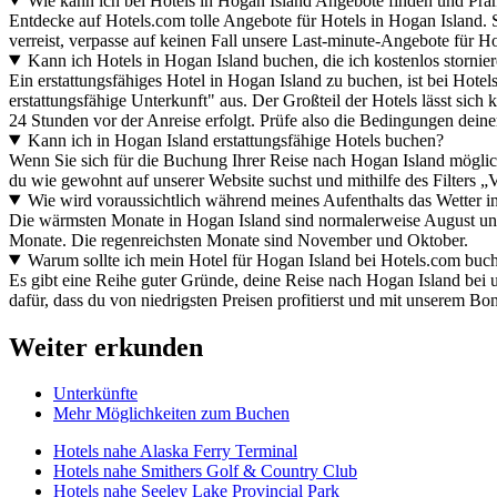
Wie kann ich bei Hotels in Hogan Island Angebote finden und Pr
Entdecke auf Hotels.com tolle Angebote für Hotels in Hogan Island.
verreist, verpasse auf keinen Fall unsere Last-minute-Angebote für Ho
Kann ich Hotels in Hogan Island buchen, die ich kostenlos stornie
Ein erstattungsfähiges Hotel in Hogan Island zu buchen, ist bei Hote
erstattungsfähige Unterkunft" aus. Der Großteil der Hotels lässt sich k
24 Stunden vor der Anreise erfolgt. Prüfe also die Bedingungen dein
Kann ich in Hogan Island erstattungsfähige Hotels buchen?
Wenn Sie sich für die Buchung Ihrer Reise nach Hogan Island möglichs
du wie gewohnt auf unserer Website suchst und mithilfe des Filters „V
Wie wird voraussichtlich während meines Aufenthalts das Wetter i
Die wärmsten Monate in Hogan Island sind normalerweise August und 
Monate. Die regenreichsten Monate sind November und Oktober.
Warum sollte ich mein Hotel für Hogan Island bei Hotels.com buc
Es gibt eine Reihe guter Gründe, deine Reise nach Hogan Island bei u
dafür, dass du von niedrigsten Preisen profitierst und mit unserem
Weiter erkunden
Unterkünfte
Mehr Möglichkeiten zum Buchen
Hotels nahe Alaska Ferry Terminal
Hotels nahe Smithers Golf & Country Club
Hotels nahe Seeley Lake Provincial Park