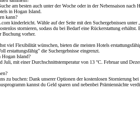
ämien sammeln?
 Suche am besten auch unter der Woche oder in der Nebensaison nach 
tels in Hogan Island.
ren kann?
ls.com kinderleicht. Wähle auf der Seite mit den Suchergebnissen unter
ostenlos stornieren, sodass du bei Bedarf eine Rückerstattung erhältst. 
er Buchung vorher.
t viel Flexibilität wünschen, bieten die meisten Hotels erstattungsfä
oll erstattungsfähig" die Suchergebnisse eingrenzt.
n Hogan Island?
Juli, mit einer Durchschnittstemperatur von 13 °C. Februar und Dezem
hen?
ns zu buchen: Dank unserer Optionen der kostenlosen Stornierung bei au
 Bonusprogramm kannst du Geld sparen und nebenbei Prämiennächte verd