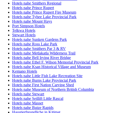
Hotels nahe Smithers Regional
Hotels nahe Prince Rupert
Hotels nahe Prince Rupert Fire Museum
Hotels nahe Tyhee Lake Provincial Park
Hotels nahe Mount Hays
Port Simpson Hotels
Telkwa Hotels
Stewart Hotels
Hotels nahe Sunken Gardens Park
Hotels nahe Ross Lake Park
Hotels nahe Smithers Par 3 & RV
Hotels nahe Metlakatla Wilderness Trail
Hotels nahe Bell Irving River Bridge
Hotels nahe Ethel F. Wilson Memorial Provincial Park
Hotels nahe Ksan Historical Village and Museum
Kemano Hotels
Hotels nahe Little Fish Lake Recreation Site
Hotels nahe Burns Lake Provincial Park
Hotels nahe First Nation Carving Shed
Hotels nahe Museum of Northern British Columbia
Hotels nahe Stewart
Hotels nahe Seillift Little Rascal
Hotels nahe Masset
Hotels nahe Butze Rapids
Haustierfreundliche in Kitimat