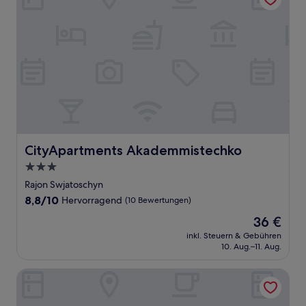
CityApartments Akademmistechko
CityApartments Akademmistechko
3.0-
Sterne-
Rajon Swjatoschyn
Unterkunft
8.8
8,8/10
Hervorragend
(10 Bewertungen)
von
Der
36 €
10,
Preis
Hervorragend,
inkl. Steuern & Gebühren
beträgt
10. Aug.–11. Aug.
(10
36 €
Bewertungen)
Kiev Hostel