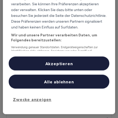
die eine Nacht in Demydow auf Hotels.com gebucht haben.
verarbeiten. Sie können Ihre Präferenzen akzeptieren
Diese Hotels in Demydow überzeugen stets in puncto Komfort,
oder verwalten. Klicken Sie dazu bitte unten oder
Lage und Erlebnis der Reisenden. Zuletzt aktualisiert am
5.
August 2026
.
besuchen Sie jederzeit die Seite der Datenschutzrichtlinie.
Weniger
Diese Präferenzen werden unseren Partnern signalisiert
und haben keinen Einfluss auf Surfdaten.
Hotel MTA
Wir und unsere Partner verarbeiten Daten, um
Folgendes bereitzustellen:
Verwendung genauer Standortdaten. Endgeräteeigenschaften zur
Identifikation aktiv abfragen. Speichern von oder Zugriff auf
Informationen auf einem Endgerät. Personalisierte Werbung und
Inhalte, Messung von Werbeleistung und der Performance von Inhalten,
Zielgruppenforschung sowie Entwicklung und Verbesserung von
Akzeptieren
Angeboten.
Liste der Partner (Lieferanten)
Alle ablehnen
Hotel MTA
Hotel MTA
3.5-
Zwecke anzeigen
Sterne-
Rajon Obolon
Unterkunft
8.0
8,0/10
Sehr gut
(2 Bewertungen)
von