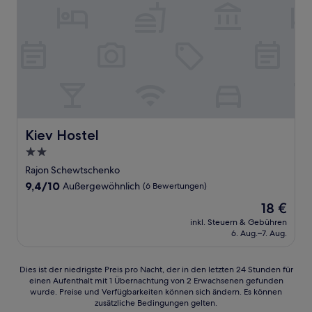
Kiev Hostel
Kiev Hostel
2.0-
Sterne-
Rajon Schewtschenko
Unterkunft
9.4
9,4/10
Außergewöhnlich
(6 Bewertungen)
von
Der
18 €
10,
Preis
Außergewöhnlich,
inkl. Steuern & Gebühren
beträgt
6. Aug.–7. Aug.
(6
18 €
Bewertungen)
Dies
Dies ist der niedrigste Preis pro Nacht, der in den letzten 24 Stunden für
einen Aufenthalt mit 1 Übernachtung von 2 Erwachsenen gefunden
ist
wurde. Preise und Verfügbarkeiten können sich ändern. Es können
der
zusätzliche Bedingungen gelten.
niedrigste