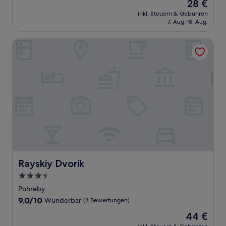
Der
28 €
10,
Preis
Sehr
inkl. Steuern & Gebühren
beträgt
7. Aug.–8. Aug.
gut,
28 €
(2
Bewertungen)
Rayskiy Dvorik
Rayskiy Dvorik
Rayskiy Dvorik
3.5-
Sterne-
Pohreby
Unterkunft
9.0
9,0/10
Wunderbar
(4 Bewertungen)
von
Der
44 €
10,
Preis