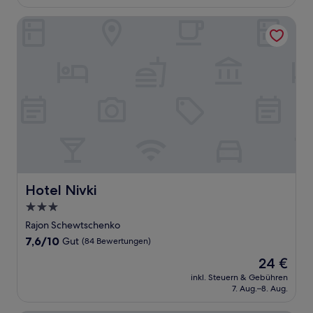
45 €
Bewertungen)
Hotel Nivki
Hotel Nivki
Hotel Nivki
3.0-
Sterne-
Rajon Schewtschenko
Unterkunft
7.6
7,6/10
Gut
(84 Bewertungen)
von
Der
24 €
10,
Preis
Gut,
inkl. Steuern & Gebühren
beträgt
7. Aug.–8. Aug.
(84
24 €
Bewertungen)