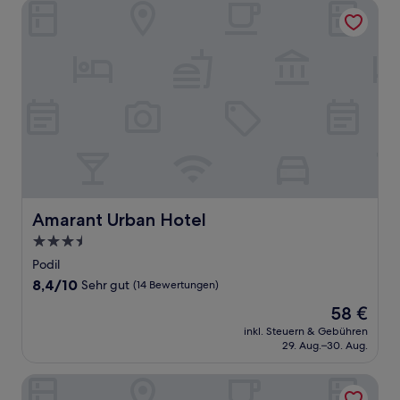
Amarant Urban Hotel
Amarant Urban Hotel
Amarant Urban Hotel
3.5-
Sterne-
Podil
Unterkunft
8.4
8,4/10
Sehr gut
(14 Bewertungen)
von
Der
58 €
10,
Preis
Sehr
inkl. Steuern & Gebühren
beträgt
29. Aug.–30. Aug.
gut,
58 €
(14
Bewertungen)
CityApartments Akademmistechko