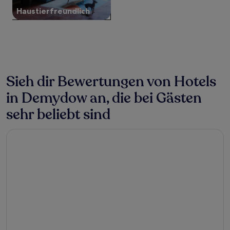
zusätzliche
Haustier­freundlich
Bedingungen
gelten.
Sieh dir Bewertungen von Hotels
in Demydow an, die bei Gästen
sehr beliebt sind
Kiev Hostel