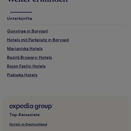
Unterkünfte
Günstige in Boryspil
Hotels mit Parkplatz in Boryspil
Marianivka Hotels
Bezirk Browary: Hotels
Rajon Fastiv: Hotels
Piskiwka Hotels
Slawutytsch Hotels
Hotels nahe Boryspil Intl.
Bila Tserkva Hotels
Bezirk Vyshhorod: Hotels
Top-Reiseziele
Bezirk Bila Tserkva: Hotels
Hotels in Deutschland