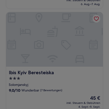
Wunderbar,
inkl. Steuern & Gebühren
beträgt
6. Aug.–7. Aug.
(4
44 €
Bewertungen)
Ibis Kyiv Beresteiska
Ibis Kyiv Beresteiska
Ibis Kyiv Beresteiska
3.0-
Sterne-
Solomjanskyj
Unterkunft
9.0
9,0/10
Wunderbar
(7 Bewertungen)
von
Der
45 €
10,
Preis
Wunderbar,
inkl. Steuern & Gebühren
beträgt
4. Sept.–5. Sept.
(7