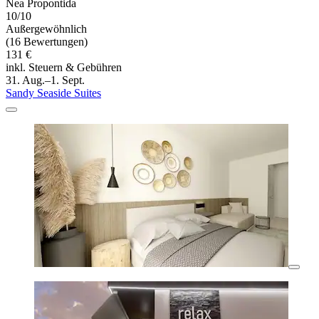
Nea Propontida
10/10
Außergewöhnlich
(16 Bewertungen)
131 €
inkl. Steuern & Gebühren
31. Aug.–1. Sept.
Sandy Seaside Suites