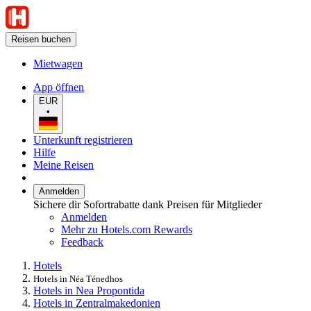
Reisen buchen
Mietwagen
App öffnen
EUR
•
Unterkunft registrieren
Hilfe
Meine Reisen
Anmelden
Sichere dir Sofortrabatte dank Preisen für Mitglieder
Anmelden
Mehr zu Hotels.com Rewards
Feedback
Hotels
Hotels in Néa Ténedhos
Hotels in Nea Propontida
Hotels in Zentralmakedonien