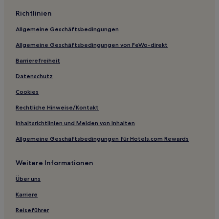
Hotels nahe Fort Amsterdam
Richtlinien
Hotels nahe Little Bay Beach
Allgemeine Geschäftsbedingungen
Cay Bay: Hotels
Allgemeine Geschäftsbedingungen von FeWo-direkt
Barrierefreiheit
Datenschutz
Cookies
Rechtliche Hinweise/Kontakt
Inhaltsrichtlinien und Melden von Inhalten
Allgemeine Geschäftsbedingungen für Hotels.com Rewards
Weitere Informationen
Über uns
Karriere
Reiseführer