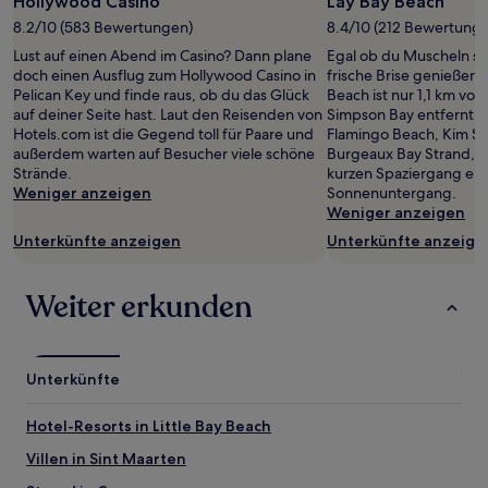
Hollywood Casino
Lay Bay Beach
1 Übernachtung
8.2/10 (583 Bewertungen)
8.4/10 (212 Bewertung
von
Lust auf einen Abend im Casino? Dann plane
Egal ob du Muscheln s
2 Erwachsenen
doch einen Ausflug zum Hollywood Casino in
frische Brise genießen 
gefunden
Pelican Key und finde raus, ob du das Glück
Beach ist nur 1,1 km v
wurde.
auf deiner Seite hast. Laut den Reisenden von
Simpson Bay entfernt. 
Preise
Hotels.com ist die Gegend toll für Paare und
Flamingo Beach, Kim Sh
und
außerdem warten auf Besucher viele schöne
Burgeaux Bay Strand, di
Verfügbarkeiten
Strände.
kurzen Spaziergang ent
können
Weniger anzeigen
Sonnenuntergang.
sich
Weniger anzeigen
ändern.
Es
Unterkünfte anzeigen
Unterkünfte anzeige
können
zusätzliche
Bedingungen
Weiter erkunden
gelten.
Unterkünfte
Hotel-Resorts in Little Bay Beach
Villen in Sint Maarten