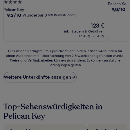
4.0-
Sterne-
Pelican Key
Sterne-
Unterkunf
9.0
9,0/10
W
Pelican Key
von
Unterkunft
9.2
9,2/10
Wunderbar
(1.691 Bewertungen)
10,
von
Der
Wunderba
123 €
10,
Preis
(1.926
Wunderbar,
inkl. Steuern & Gebühren
beträgt
Bewertun
(1.691
17. Aug.–18. Aug.
123 €
Bewertungen)
Dies
Dies ist der niedrigste Preis pro Nacht, der in den letzten 24 Stunden für
einen Aufenthalt mit 1 Übernachtung von 2 Erwachsenen gefunden wurde.
ist
Preise und Verfügbarkeiten können sich ändern. Es können zusätzliche
der
Bedingungen gelten.
niedrigste
Preis
Weitere Unterkünfte anzeigen
pro
Nacht,
der
in
den
letzten
Top-Sehenswürdigkeiten in
24 Stunden
Pelican Key
für
einen
Aufenthalt
mit