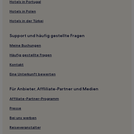
Hotels nahe Maho Beach
Hotels in Portugal
Hotels nahe Cupecoy Beach
Hotels in Polen
Hotels nahe Flamingo Beach
Hotels in der Türkei
Cul de Sac Hotels
Support und häufig gestellte Fragen
Lowlands Hotels
Meine Buchungen
Little Bay Hotels
Middle Region: Hotels
Häufig gestellte Fragen
Hotels nahe Gibb's Bay Beach
Kontakt
Sint Maarten: Hotels
Eine Unterkunft bewerten
Dawn Beach Estates: Hotels
Für Anbieter, Affliliate-Partner und Medien
Hotels nahe Maho Bay
Affiliate-Partner-Programm
Hotels nahe Indigo Beach
Presse
Simpson Bay Hotels
Hotels nahe Guana Bay Beach
Bei uns werben
Fort William: Hotels
Reiseveranstalter