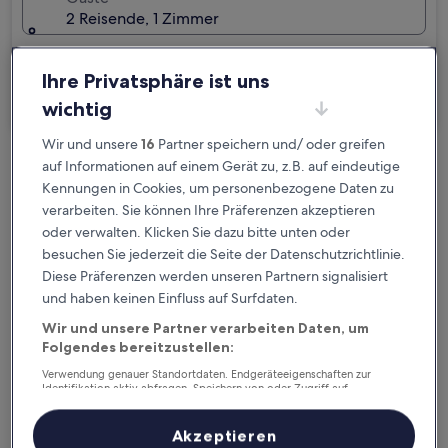
2 Reisende, 1 Zimmer
Ich reise geschäftlich
Ihre Privatsphäre ist uns
Suchen
wichtig
Wir und unsere
16
Partner speichern und/ oder greifen
auf Informationen auf einem Gerät zu, z.B. auf eindeutige
Kostenlose Stornierung bei
Kennungen in Cookies, um personenbezogene Daten zu
Planänderungen
verarbeiten. Sie können Ihre Präferenzen akzeptieren
oder verwalten. Klicken Sie dazu bitte unten oder
Verdiene Prämien für jede
besuchen Sie jederzeit die Seite der Datenschutzrichtlinie.
wahrgenommene Übernachtung
Diese Präferenzen werden unseren Partnern signalisiert
und haben keinen Einfluss auf Surfdaten.
Mehr sparen mit Preisen für Mitglieder
Wir und unsere Partner verarbeiten Daten, um
Folgendes bereitzustellen:
Verwendung genauer Standortdaten. Endgeräteeigenschaften zur
Identifikation aktiv abfragen. Speichern von oder Zugriff auf
Informationen auf einem Endgerät. Personalisierte Werbung und
Überprüfe die Preise für diese Daten
Inhalte, Messung von Werbeleistung und der Performance von Inhalten,
Zielgruppenforschung sowie Entwicklung und Verbesserung von
Akzeptieren
Angeboten.