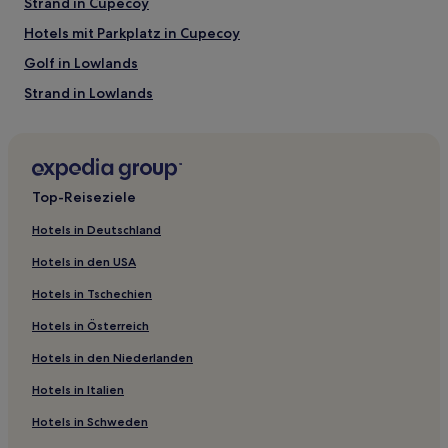
Strand in Cupecoy
Hotels mit Parkplatz in Cupecoy
Golf in Lowlands
Strand in Lowlands
Hotels mit Pool in Sint Maarten
Familien in Sint Maarten
Hotels mit Fitnessbereich in Sint Maarten
Top-Reiseziele
Hotels mit Parkplatz in Sint Maarten
Hotels in Deutschland
Hotels mit Fitnessbereich in Oyster Pond
Hotels in den USA
Hotels mit Pool in Pelican Key
Hotels in Tschechien
4-Sterne-Hotels in Oberes Prinzenviertel
Hotels in Österreich
5-Sterne-Hotels in Lowlands
Hotels in den Niederlanden
4-Sterne-Hotels in Little Bay Beach
Hotels in Italien
4-Sterne-Hotels in Simpson Bay
3-Sterne-Hotels in Philipsburg
Hotels in Schweden