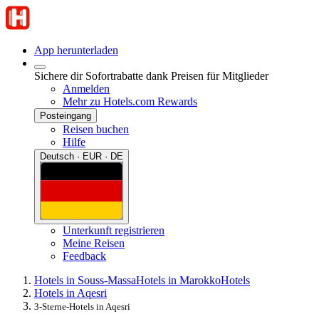
App herunterladen
Sichere dir Sofortrabatte dank Preisen für Mitglieder
Anmelden
Mehr zu Hotels.com Rewards
Posteingang
Reisen buchen
Hilfe
Deutsch · EUR · DE
Unterkunft registrieren
Meine Reisen
Feedback
Hotels in Souss-Massa
Hotels in Marokko
Hotels
Hotels in Aqesri
3-Sterne-Hotels in Aqesri