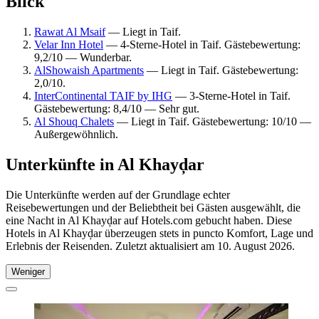
Blick
Rawat Al Msaif
— Liegt in Taif.
Velar Inn Hotel
— 4-Sterne-Hotel in Taif. Gästebewertung:
9,2/10 — Wunderbar.
AlShowaish Apartments
— Liegt in Taif. Gästebewertung:
2,0/10.
InterContinental TAIF by IHG
— 3-Sterne-Hotel in Taif.
Gästebewertung: 8,4/10 — Sehr gut.
Al Shouq Chalets
— Liegt in Taif. Gästebewertung: 10/10 —
Außergewöhnlich.
Unterkünfte in Al Khayḑar
Die Unterkünfte werden auf der Grundlage echter
Reisebewertungen und der Beliebtheit bei Gästen ausgewählt, die
eine Nacht in Al Khayḑar auf Hotels.com gebucht haben. Diese
Hotels in Al Khayḑar überzeugen stets in puncto Komfort, Lage und
Erlebnis der Reisenden. Zuletzt aktualisiert am
10. August 2026
.
Weniger