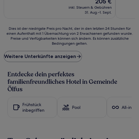
205 €
10,
10,
Preis
Außergewöhnlich,
Hervorrag
inkl. Steuern & Gebühren
beträgt
(165
(251
31. Aug.–1. Sept.
205 €
Bewertungen)
Bewertun
Dies
Dies ist der niedrigste Preis pro Nacht, der in den letzten 24 Stunden für
einen Aufenthalt mit 1 Übernachtung von 2 Erwachsenen gefunden wurde.
ist
Preise und Verfügbarkeiten können sich ändern. Es können zusätzliche
der
Bedingungen gelten.
niedrigste
Preis
Weitere Unterkünfte anzeigen
pro
Nacht,
der
Entdecke dein perfektes
in
den
familienfreundliches Hotel in Gemeinde
letzten
Ölfus
24 Stunden
für
einen
Frühstück
Aufenthalt
Pool
All-inclu
inbegriffen
mit
1 Übernachtung
von
2 Erwachsenen
gefunden