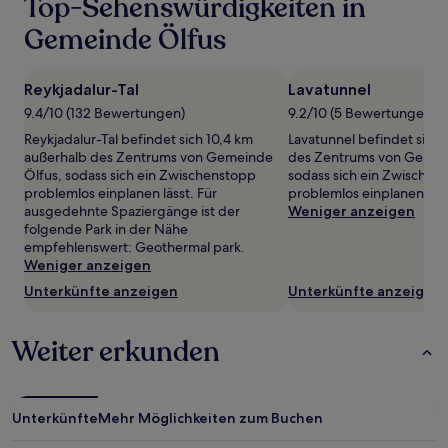
Top-Sehenswürdigkeiten in
wurde.
Preise
Gemeinde Ölfus
und
Verfügbarkeiten
können
Reykjadalur-Tal
Lavatunnel
sich
ändern.
9.4/10 (132 Bewertungen)
9.2/10 (5 Bewertungen)
Es
Reykjadalur-Tal befindet sich 10,4 km
Lavatunnel befindet sich 
können
außerhalb des Zentrums von Gemeinde
des Zentrums von Gemei
zusätzliche
Ölfus, sodass sich ein Zwischenstopp
sodass sich ein Zwischen
Bedingungen
problemlos einplanen lässt. Für
problemlos einplanen läss
gelten.
ausgedehnte Spaziergänge ist der
Weniger anzeigen
folgende Park in der Nähe
empfehlenswert: Geothermal park.
Weniger anzeigen
Unterkünfte anzeigen
Unterkünfte anzeigen
Weiter erkunden
Unterkünfte
Mehr Möglichkeiten zum Buchen