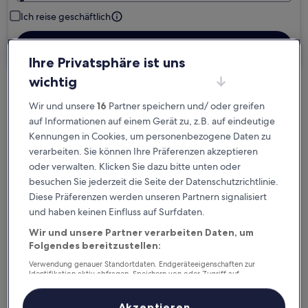
Ich reise geschäftlich
Suchen
Ihre Privatsphäre ist uns
wichtig
Kostenlose Stornierung bei
Wir und unsere
16
Partner speichern und/ oder greifen
Planänderungen
auf Informationen auf einem Gerät zu, z.B. auf eindeutige
Kennungen in Cookies, um personenbezogene Daten zu
Verdiene Prämien für jede
verarbeiten. Sie können Ihre Präferenzen akzeptieren
wahrgenommene Übernachtung
oder verwalten. Klicken Sie dazu bitte unten oder
besuchen Sie jederzeit die Seite der Datenschutzrichtlinie.
Diese Präferenzen werden unseren Partnern signalisiert
Mehr sparen mit Preisen für Mitglieder
und haben keinen Einfluss auf Surfdaten.
Wir und unsere Partner verarbeiten Daten, um
Folgendes bereitzustellen:
Überprüfe die Preise für diese Daten
Verwendung genauer Standortdaten. Endgeräteeigenschaften zur
Identifikation aktiv abfragen. Speichern von oder Zugriff auf
Informationen auf einem Endgerät. Personalisierte Werbung und
Heute
Morgen
Inhalte, Messung von Werbeleistung und der Performance von Inhalten,
6. Aug. - 7. Aug.
7. Aug. - 8. Aug.
Zielgruppenforschung sowie Entwicklung und Verbesserung von
Akzeptieren