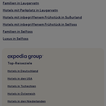
Familien in Laugarvatn
Hotels mit Parkplatz in Laugarvatn
Hotels mit inbegriffenem Frühstück in Suðurland
Hotels mit inbegriffenem Frühstück in Selfoss
Familien in Selfoss
Luxus in Selfoss
Suðurland: Hotels
Hotels nahe Reykjadalur-Tal
Gasthäuser in Suðurland
Top-Reiseziele
Gasthäuser in Gemeinde Ölfus
Hotels in Deutschland
Gasthäuser in Selfoss
Hotels in den USA
3-Sterne-Hotels in Laugarvatn
Hotels in Tschechien
3-Sterne-Hotels in Selfoss
Hotels in Österreich
Hotels in den Niederlanden