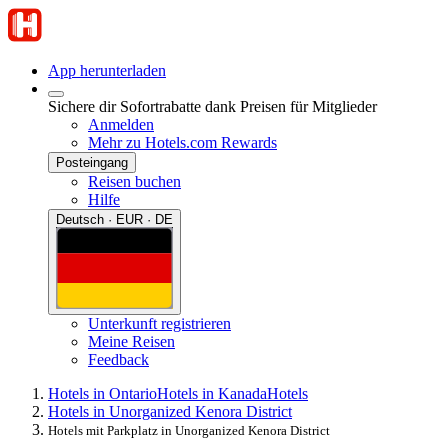
App herunterladen
Sichere dir Sofortrabatte dank Preisen für Mitglieder
Anmelden
Mehr zu Hotels.com Rewards
Posteingang
Reisen buchen
Hilfe
Deutsch · EUR · DE
Unterkunft registrieren
Meine Reisen
Feedback
Hotels in Ontario
Hotels in Kanada
Hotels
Hotels in Unorganized Kenora District
Hotels mit Parkplatz in Unorganized Kenora District