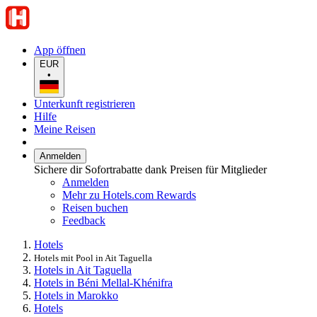
App öffnen
EUR
•
Unterkunft registrieren
Hilfe
Meine Reisen
Anmelden
Sichere dir Sofortrabatte dank Preisen für Mitglieder
Anmelden
Mehr zu Hotels.com Rewards
Reisen buchen
Feedback
Hotels
Hotels mit Pool in Ait Taguella
Hotels in Ait Taguella
Hotels in Béni Mellal-Khénifra
Hotels in Marokko
Hotels