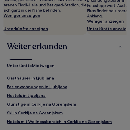
Erkundungstouren in Be
wurde.
Arenen Tivoli-Halle und Bezigard-Stadion, die
Fotostopp wert. Auch di
Preise
sich ganz in der Nähe befinden.
Fluss findet bei unser
und
Weniger anzeigen
Anklang.
Verfügbarkeiten
Weniger anzeigen
können
sich
Unterkünfte anzeigen
Unterkünfte anzeige
ändern.
Es
können
Weiter erkunden
zusätzliche
Bedingungen
gelten.
Unterkünfte
Mietwagen
Gasthäuser in Ljubljana
Ferienwohnungen in Ljubljana
Hostels in Ljubljana
Günstige in Cerklje na Gorenjskem
Ski in Cerklje na Gorenjskem
Hotels mit Wellnessbereich in Cerklje na Gorenjskem