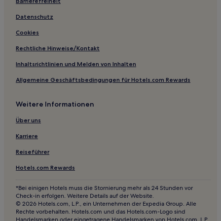
Barrierefreiheit
Hotels nahe Platz der Republik
Datenschutz
Hotels nahe Schloss Tivoli
Cookies
Hotels nahe Bahnhof Ljubljana
Rechtliche Hinweise/Kontakt
Hotels nahe Sportzentrum Svoboda
Inhaltsrichtlinien und Melden von Inhalten
Hotels nahe Oper von Ljubljana
Allgemeine Geschäftsbedingungen für Hotels.com Rewards
Hotels nahe GR- Ljubljana Exhibition and Convention
Centre
Weitere Informationen
Altstadt von Ljubljana: Hotels
Über uns
Hotels nahe Universität Ljubljana
Karriere
Hotels nahe Plečnik-Pyramide
Reiseführer
Hotels nahe Stadtgalerie
Hotels.com Rewards
Pevno Hotels
Hotels nahe Gruberpalast
*Bei einigen Hotels muss die Stornierung mehr als 24 Stunden vor
Check-in erfolgen. Weitere Details auf der Website.
Hotels nahe Tivoli Herrenhaus
© 2026 Hotels.com, L.P., ein Unternehmen der Expedia Group. Alle
Rechte vorbehalten. Hotels.com und das Hotels.com-Logo sind
Hotels nahe Fluss Ljubljanica Kanal
Handelsmarken oder eingetragene Handelsmarken von Hotels.com, L.P.