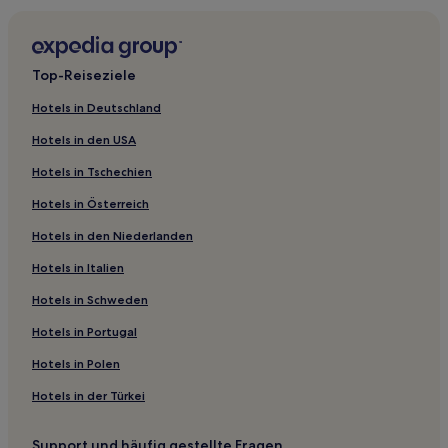
Familien in Cerklje na Gorenjskem
Hotels mit Fitnessbereich in Ljubljana
Hotels mit Parkplatz in Ljubljana
Top-Reiseziele
Familien in Ljubljana
Hotels in Deutschland
Luxus in Ljubljana
Hotels in den USA
Hotels mit inbegriffenem Frühstück in Ljubljana
Hotels in Tschechien
Business in Ljubljana
Hotels in Österreich
Lgbtqia-Freundliche in Ljubljana
Hotels in den Niederlanden
Haustierfreundliche in Ljubljana
Hotels in Italien
Hotels mit Wellnessbereich in Ljubljana
Hotels mit Pool in Ljubljana
Hotels in Schweden
Günstige in Ljubljana
Hotels in Portugal
Hotels mit Küchenzeile in Ljubljana
Hotels in Polen
Haustierfreundliche in Kamnik
Hotels in der Türkei
3-Sterne-Hotels in Ljubljana
Support und häufig gestellte Fragen