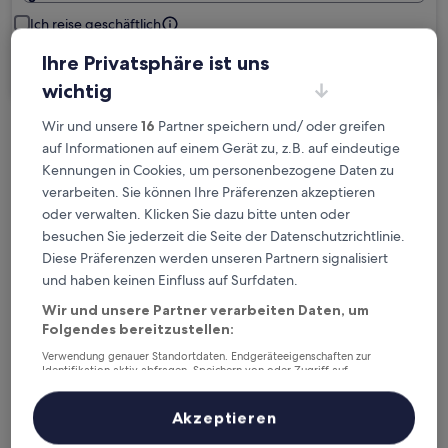
Ich reise geschäftlich
Ihre Privatsphäre ist uns
Suchen
wichtig
Wir und unsere
16
Partner speichern und/ oder greifen
Kostenlose Stornierung bei
auf Informationen auf einem Gerät zu, z.B. auf eindeutige
Planänderungen
Kennungen in Cookies, um personenbezogene Daten zu
verarbeiten. Sie können Ihre Präferenzen akzeptieren
oder verwalten. Klicken Sie dazu bitte unten oder
Verdiene Prämien für jede
besuchen Sie jederzeit die Seite der Datenschutzrichtlinie.
wahrgenommene Übernachtung
Diese Präferenzen werden unseren Partnern signalisiert
und haben keinen Einfluss auf Surfdaten.
Mehr sparen mit Preisen für Mitglieder
Wir und unsere Partner verarbeiten Daten, um
Folgendes bereitzustellen:
Verwendung genauer Standortdaten. Endgeräteeigenschaften zur
Identifikation aktiv abfragen. Speichern von oder Zugriff auf
Überprüfe die Preise für diese Daten
Informationen auf einem Endgerät. Personalisierte Werbung und
Inhalte, Messung von Werbeleistung und der Performance von Inhalten,
Zielgruppenforschung sowie Entwicklung und Verbesserung von
Akzeptieren
Heute
Morgen
Angeboten.
6. Aug. - 7. Aug.
7. Aug. - 8. Aug.
Liste der Partner (Lieferanten)