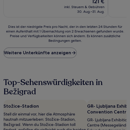
121 €
10,
10,
Preis
Wunderbar,
Wunderba
inkl. Steuern & Gebühren
beträgt
(778
(1.003
30. Aug.–31. Aug.
121 €
Bewertungen)
Bewertun
Dies
Dies ist der niedrigste Preis pro Nacht, der in den letzten 24 Stunden für
einen Aufenthalt mit 1 Übernachtung von 2 Erwachsenen gefunden wurde.
ist
Preise und Verfügbarkeiten können sich ändern. Es können zusätzliche
der
Bedingungen gelten.
niedrigste
Preis
Weitere Unterkünfte anzeigen
pro
Nacht,
der
in
den
letzten
Top-Sehenswürdigkeiten in
24 Stunden
Bežigrad
für
einen
Aufenthalt
mit
Stožice-Stadion
GR- Ljubljana Exhibi
1 Übernachtung
Convention Centre
Stell dir einmal vor, hier die Atmosphäre
von
hautnah mitzuerleben: Stožice-Stadion,
GR- Ljubljana Exhibitio
2 Erwachsenen
Bežigrad. Wenn du Stožice-Stadion toll
Centre (Messegelände) 
gefunden
findest, gefallen dir vielleicht auch die beiden