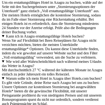
Um ein erstattungsfähiges Hotel in Azagra zu buchen, wähle auf der
Seite mit den Suchergebnissen unter „Stornierungsoptionen der
Unterkunft" ganz einfach „Voll erstattungsfähige Unterkunft" aus.
Die meisten Hotels ermöglichen die kostenlose Stornierung, sodass
du im Falle einer Stornierung eine Rückerstattung erhältst. Bei
einigen Hotels ist es erforderlich, dass die Stornierung mindestens
24 Stunden vor der Anreise erfolgt. Prüfe also die Bedingungen
deiner Buchung vorher.
Kann ich in Azagra erstattungsfähige Hotels buchen?
Wenn Sie auf Flexibilität bei Ihren Reiseplänen für Azagra nicht
verzichten möchten, bieten die meisten Unterkünfte
erstattungsfähige* Optionen. Du kannst diese Unterkünfte finden,
indem du wie gewohnt auf unserer Website suchst und den Filter
„Voll erstattungsfähig" verwendest, um die Suche zu verfeinern.
Wie wird aller Wahrscheinlichkeit nach während meines Urlaubs
das Wetter in Azagra?
Mit durchschnittlich 27 °C während der kältesten Monate ist Azagra
einfach zu jeder Jahreszeit ein tolles Reiseziel.
Warum sollte ich mein Hotel in Azagra über Hotels.com buchen?
Es gibt viele Gründe, deine Reise nach Azagra bei uns zu buchen:
Unsere Optionen zur kostenlosen Stornierung bei ausgewählten
Hotels* bieten dir die gewünschte Flexibilität, mit unserer
Preisgarantie profitierst du von niedrigsten Preisen und mit unserem
Bonusprogramm sparst du nicht nur ordentlich, sondern verdienst
auch Prämiennächte im Schlaf.