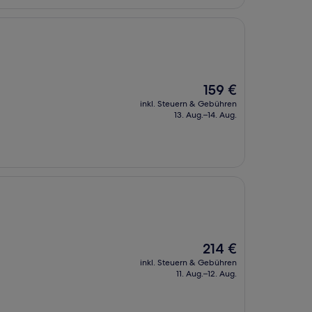
Der
159 €
Preis
inkl. Steuern & Gebühren
beträgt
13. Aug.–14. Aug.
159 €
Der
214 €
Preis
inkl. Steuern & Gebühren
beträgt
11. Aug.–12. Aug.
214 €