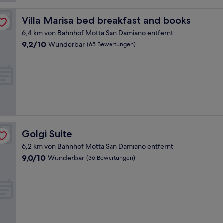
Villa Marisa bed breakfast and books
Villa Marisa bed breakfast and books
6,4 km von Bahnhof Motta San Damiano entfernt
9.2
9,2/10
Wunderbar
(65 Bewertungen)
von
10,
Wunderbar,
(65
Bewertungen)
Golgi Suite
Golgi Suite
6,2 km von Bahnhof Motta San Damiano entfernt
9.0
9,0/10
Wunderbar
(36 Bewertungen)
von
10,
Wunderbar,
(36
Bewertungen)