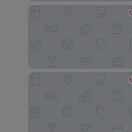
Villa Marisa bed breakfast and books
Golgi Suite