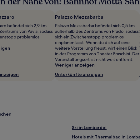
in der Nähe von: Bahnhof Motta Sa
azzaro
Palazzo Mezzabarba
aro befindet sich 2,9 km
Palazzo Mezzabarba befindet sich 0,5 km
Zentrums von Pavia, sodass
außerhalb des Zentrums von Prado, sodass
henstopp problemlos
sich ein Zwischenstopp problemlos
.
einplanen lässt. Wenn du dich auf eine
eigen
weitere Vorstellung freust, wirf einen Blick
in das Programm von Theater Fraschini. Der
Veranstaltungsort ist nicht weit entfernt.
Weniger anzeigen
anzeigen
Unterkünfte anzeigen
uchen
Ski in Lombardei
Hotels mit Thermalbad in Lomb