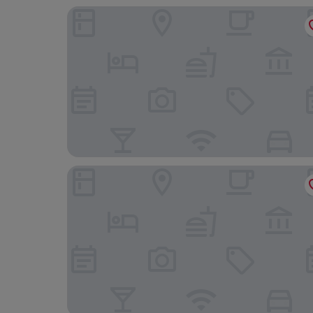
Pavia AffittaCamere
Affittacamere Pavia