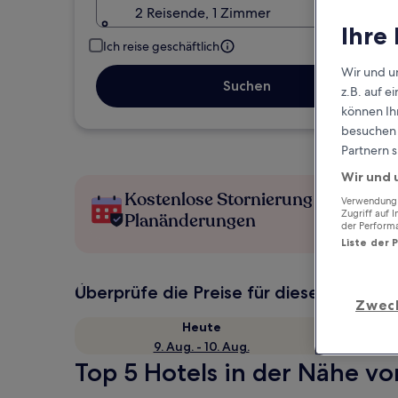
2 Reisende, 1 Zimmer
Ihre
Ich reise geschäftlich
Wir und u
Suchen
z.B. auf 
können Ihr
besuchen S
Partnern s
Wir und 
Kostenlose Stornierung bei
Verwendung g
Zugriff auf 
Planänderungen
der Perform
Liste der 
Überprüfe die Preise für diese Daten
Zwec
Heute
9. Aug. - 10. Aug.
Top 5 Hotels in der Nähe v