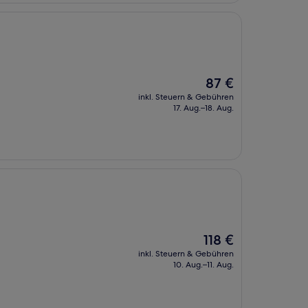
Der
87 €
Preis
inkl. Steuern & Gebühren
beträgt
17. Aug.–18. Aug.
87 €
Der
118 €
Preis
inkl. Steuern & Gebühren
beträgt
10. Aug.–11. Aug.
118 €