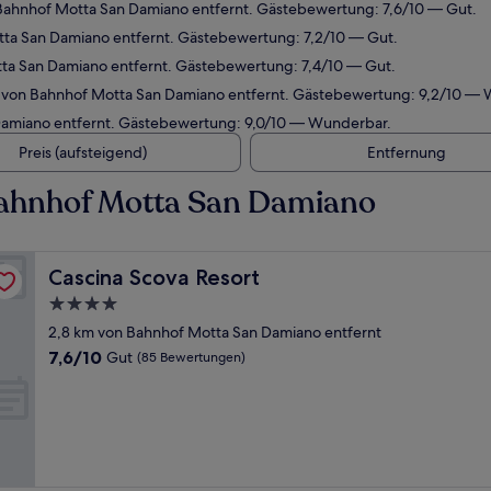
Bahnhof Motta San Damiano entfernt. Gästebewertung: 7,6/10 — Gut.
tta San Damiano entfernt. Gästebewertung: 7,2/10 — Gut.
tta San Damiano entfernt. Gästebewertung: 7,4/10 — Gut.
m von Bahnhof Motta San Damiano entfernt. Gästebewertung: 9,2/10 —
Damiano entfernt. Gästebewertung: 9,0/10 — Wunderbar.
Preis (aufsteigend)
Entfernung
Bahnhof Motta San Damiano
Cascina Scova Resort
Cascina Scova Resort
4.0-
Sterne-
2,8 km von Bahnhof Motta San Damiano entfernt
Unterkunft
7.6
7,6/10
Gut
(85 Bewertungen)
von
10,
Gut,
(85
Bewertungen)