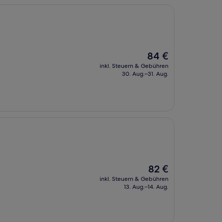
Der
84 €
Preis
inkl. Steuern & Gebühren
beträgt
30. Aug.–31. Aug.
84 €
Der
82 €
Preis
inkl. Steuern & Gebühren
beträgt
13. Aug.–14. Aug.
82 €