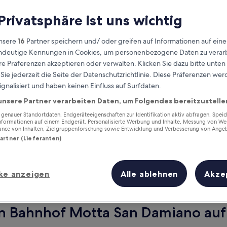
 Privatsphäre ist uns wichtig
nsere
16
Partner speichern und/ oder greifen auf Informationen auf ein
eindeutige Kennungen in Cookies, um personenbezogene Daten zu verarb
e Präferenzen akzeptieren oder verwalten. Klicken Sie dazu bitte unten
ie jederzeit die Seite der Datenschutzrichtlinie. Diese Präferenzen we
ignalisiert und haben keinen Einfluss auf Surfdaten.
unsere Partner verarbeiten Daten, um Folgendes bereitzustelle
Verdiene Prämien für jede
enauer Standortdaten. Endgeräteeigenschaften zur Identifikation aktiv abfragen. Spei
Informationen auf einem Endgerät. Personalisierte Werbung und Inhalte, Messung von We
wahrgenommene Übernachtung
ance von Inhalten, Zielgruppenforschung sowie Entwicklung und Verbesserung von Ange
Partner (Lieferanten)
ke anzeigen
Alle ablehnen
Akze
Morgen
Nächstes Wochenend
10. Aug. - 11. Aug.
14. Aug. - 16. Aug.
on Bahnhof Motta San Damiano auf 