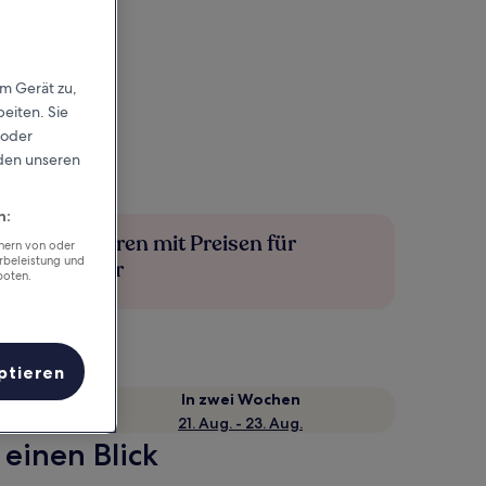
em Gerät zu,
eiten. Sie
 oder
rden unseren
n:
Mehr sparen mit Preisen für
chern von oder
rbeleistung und
Mitglieder
boten.
ptieren
e
In zwei Wochen
21. Aug. - 23. Aug.
einen Blick