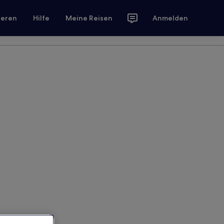
ieren
Hilfe
Meine Reisen
Anmelden