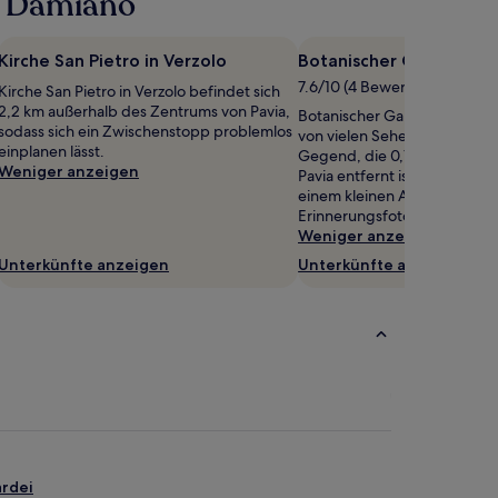
n Damiano
Kirche San Pietro in Verzolo
Botanischer Garten von
7.6/10 (4 Bewertungen)
Kirche San Pietro in Verzolo befindet sich
2,2 km außerhalb des Zentrums von Pavia,
Botanischer Garten von Pavia 
sodass sich ein Zwischenstopp problemlos
von vielen Sehenswürdigkei
einplanen lässt.
Gegend, die 0,7 km vom Ze
Weniger anzeigen
Pavia entfernt ist – wie wäre 
einem kleinen Abstecher, um
Erinnerungsfotos zu schieße
Weniger anzeigen
Unterkünfte anzeigen
Unterkünfte anzeigen
ardei