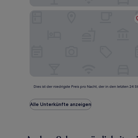
Pavia Ostello
Dies
Dies ist der niedrigste Preis pro Nacht, der in den letzten 
ist
der
niedrigste
Alle Unterkünfte anzeigen
Preis
pro
Nacht,
der
in
den