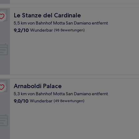
Le Stanze del Cardinale
Le Stanze del Cardinale
5,5 km von Bahnhof Motta San Damiano entfernt
9.2
9,2/10
Wunderbar
(98 Bewertungen)
von
10,
Wunderbar,
(98
Bewertungen)
Arnaboldi Palace
Arnaboldi Palace
5,3 km von Bahnhof Motta San Damiano entfernt
9.0
9,0/10
Wunderbar
(49 Bewertungen)
von
10,
Wunderbar,
(49
Bewertungen)