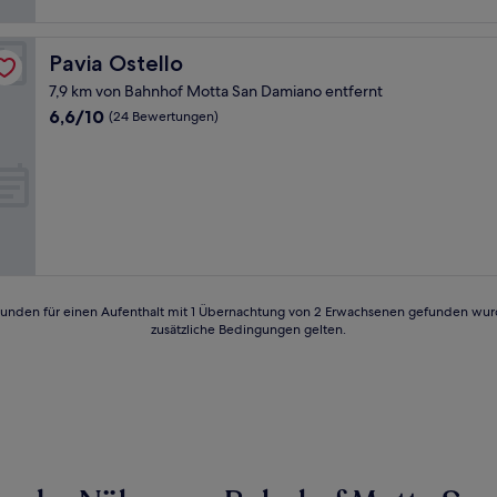
Pavia Ostello
Pavia Ostello
7,9 km von Bahnhof Motta San Damiano entfernt
6.6
6,6/10
(24 Bewertungen)
von
10,
(24
Bewertungen)
24 Stunden für einen Aufenthalt mit 1 Übernachtung von 2 Erwachsenen gefunden wu
zusätzliche Bedingungen gelten.