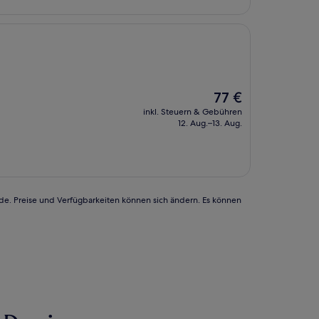
Der
77 €
Preis
inkl. Steuern & Gebühren
beträgt
12. Aug.–13. Aug.
77 €
rde. Preise und Verfügbarkeiten können sich ändern. Es können