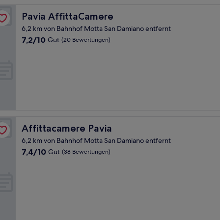
Pavia AffittaCamere
Pavia AffittaCamere
6,2 km von Bahnhof Motta San Damiano entfernt
7.2
7,2/10
Gut
(20 Bewertungen)
von
10,
Gut,
(20
Bewertungen)
Affittacamere Pavia
Affittacamere Pavia
6,2 km von Bahnhof Motta San Damiano entfernt
7.4
7,4/10
Gut
(38 Bewertungen)
von
10,
Gut,
(38
Bewertungen)