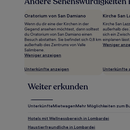
Andere Sehenswürdigkeiten 
letzten
24 Stunden
für
Oratorium von San Damiano
Kirche San L
einen
Wenn du dir eine der Kirchen in der
Kirche San Lazz
Aufenthalt
Gegend ansehen möchtest, dann solltest
außerhalb des 
mit
du Oratorium von San Damiano einen
sich ein Zwisc
1 Übernachtung
Besuch abstatten. Sie befindet sich 0,8 km
einplanen lässt
von
außerhalb des Zentrums von Valle
Weniger anz
2 Erwachsenen
Salimbene.
gefunden
Weniger anzeigen
wurde.
Preise
und
Unterkünfte anzeigen
Unterkünfte 
Verfügbarkeiten
können
sich
Weiter erkunden
ändern.
Es
können
zusätzliche
Unterkünfte
Mietwagen
Mehr Möglichkeiten zum B
Bedingungen
gelten.
Hotels mit Wellnessbereich in Lombardei
Haustierfreundliche in Lombardei