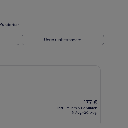
 Wunderbar.
Unterkunftsstandard
Der
177 €
Preis
inkl. Steuern & Gebühren
beträgt
19. Aug.–20. Aug.
177 €