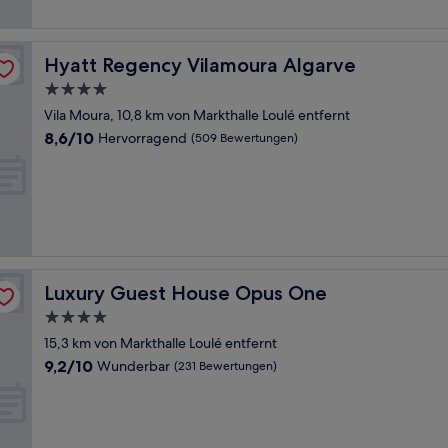
Hyatt Regency Vilamoura Algarve
Hyatt Regency Vilamoura Algarve
4.0-
Sterne-
Vila Moura, 10,8 km von Markthalle Loulé entfernt
Unterkunft
8.6
8,6/10
Hervorragend
(509 Bewertungen)
von
10,
Hervorragend,
(509
Bewertungen)
Luxury Guest House Opus One
Luxury Guest House Opus One
4.0-
Sterne-
15,3 km von Markthalle Loulé entfernt
Unterkunft
9.2
9,2/10
Wunderbar
(231 Bewertungen)
von
10,
Wunderbar,
(231