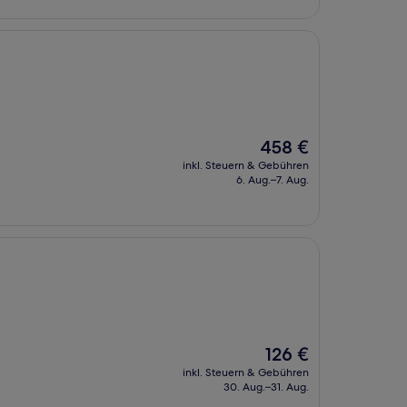
Der
458 €
Preis
inkl. Steuern & Gebühren
beträgt
6. Aug.–7. Aug.
458 €
Der
126 €
Preis
inkl. Steuern & Gebühren
beträgt
30. Aug.–31. Aug.
126 €