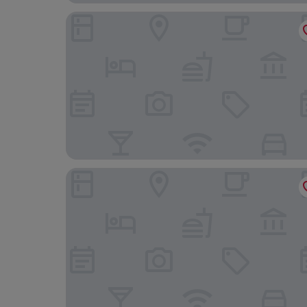
Boutique e Villas Boliqueime
Hilton Vilamoura As Cascatas Golf Resort & Spa