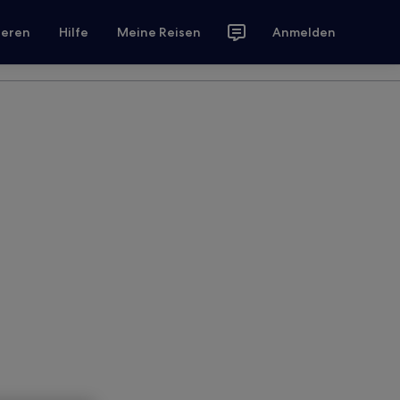
ieren
Hilfe
Meine Reisen
Anmelden