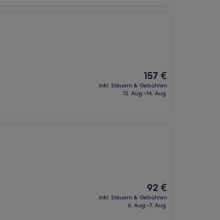
Der
157 €
Preis
inkl. Steuern & Gebühren
beträgt
13. Aug.–14. Aug.
157 €
Der
92 €
Preis
inkl. Steuern & Gebühren
beträgt
6. Aug.–7. Aug.
92 €