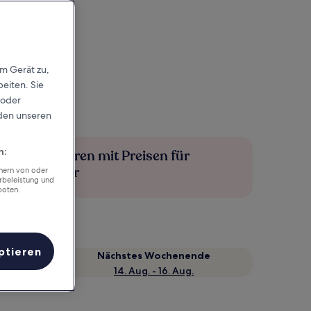
em Gerät zu,
eiten. Sie
 oder
rden unseren
n:
Mehr sparen mit Preisen für
Mitglieder
chern von oder
rbeleistung und
boten.
ptieren
Nächstes Wochenende
14. Aug. - 16. Aug.