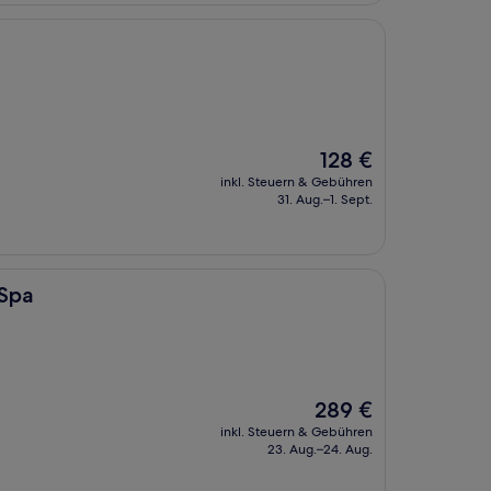
Der
128 €
Preis
inkl. Steuern & Gebühren
beträgt
31. Aug.–1. Sept.
128 €
 Spa
Der
289 €
Preis
inkl. Steuern & Gebühren
beträgt
23. Aug.–24. Aug.
289 €