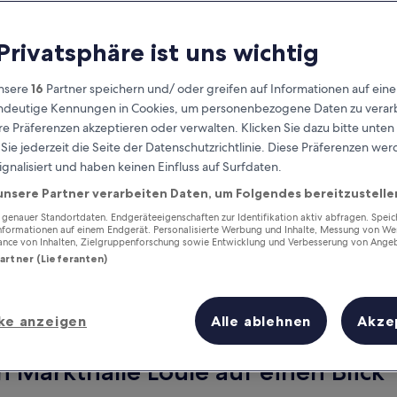
 Privatsphäre ist uns wichtig
nsere
16
Partner speichern und/ oder greifen auf Informationen auf ein
eindeutige Kennungen in Cookies, um personenbezogene Daten zu verarb
e Präferenzen akzeptieren oder verwalten. Klicken Sie dazu bitte unten
ie jederzeit die Seite der Datenschutzrichtlinie. Diese Präferenzen we
ignalisiert und haben keinen Einfluss auf Surfdaten.
unsere Partner verarbeiten Daten, um Folgendes bereitzustelle
Verdiene Prämien für jede
wahrgenommene Übernachtung
enauer Standortdaten. Endgeräteeigenschaften zur Identifikation aktiv abfragen. Spei
Informationen auf einem Endgerät. Personalisierte Werbung und Inhalte, Messung von We
ance von Inhalten, Zielgruppenforschung sowie Entwicklung und Verbesserung von Ange
Partner (Lieferanten)
ke anzeigen
Alle ablehnen
Akze
Morgen
Dieses Wochenende
7. Aug. - 8. Aug.
7. Aug. - 9. Aug.
n Markthalle Loulé auf einen Blick