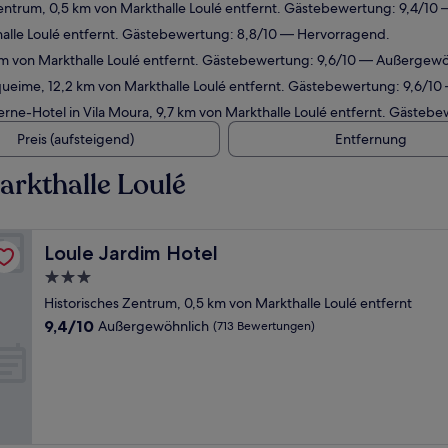
entrum, 0,5 km von Markthalle Loulé entfernt. Gästebewertung: 9,4/10
alle Loulé entfernt. Gästebewertung: 8,8/10 — Hervorragend.
km von Markthalle Loulé entfernt. Gästebewertung: 9,6/10 — Außergewö
queime, 12,2 km von Markthalle Loulé entfernt. Gästebewertung: 9,6/1
rne-Hotel in Vila Moura, 9,7 km von Markthalle Loulé entfernt. Gäste
Preis (aufsteigend)
Entfernung
rkthalle Loulé
Loule Jardim Hotel
Loule Jardim Hotel
3.0-
Sterne-
Historisches Zentrum, 0,5 km von Markthalle Loulé entfernt
Unterkunft
9.4
9,4/10
Außergewöhnlich
(713 Bewertungen)
von
10,
Außergewöhnlich,
(713
Bewertungen)