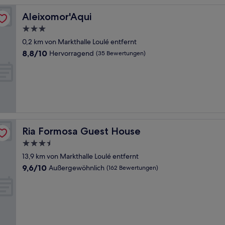
Aleixomor'Aqui
Aleixomor'Aqui
3.0-
Sterne-
0,2 km von Markthalle Loulé entfernt
Unterkunft
8.8
8,8/10
Hervorragend
(35 Bewertungen)
von
10,
Hervorragend,
(35
Bewertungen)
Ria Formosa Guest House
Ria Formosa Guest House
3.5-
Sterne-
13,9 km von Markthalle Loulé entfernt
Unterkunft
9.6
9,6/10
Außergewöhnlich
(162 Bewertungen)
von
10,
Außergewöhnlich,
(162
Bewertungen)