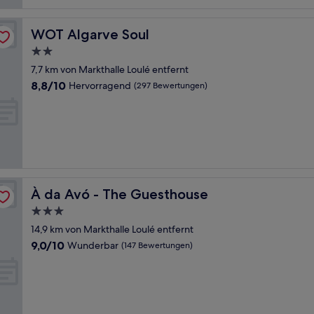
WOT Algarve Soul
WOT Algarve Soul
2.0-
Sterne-
7,7 km von Markthalle Loulé entfernt
Unterkunft
8.8
8,8/10
Hervorragend
(297 Bewertungen)
von
10,
Hervorragend,
(297
Bewertungen)
À da Avó - The Guesthouse
À da Avó - The Guesthouse
3.0-
Sterne-
14,9 km von Markthalle Loulé entfernt
Unterkunft
9.0
9,0/10
Wunderbar
(147 Bewertungen)
von
10,
Wunderbar,
(147
Bewertungen)