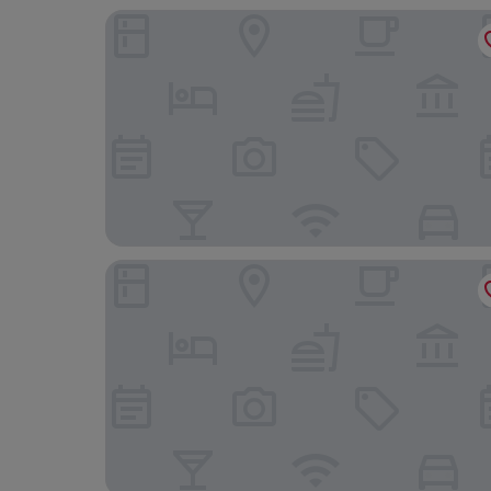
Aleixomor'Aqui
Ria Formosa Guest House