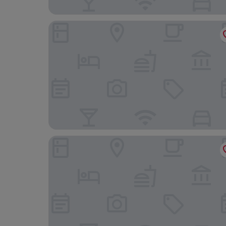
Hyatt Regency Vilamoura Algarve
Luxury Guest House Opus One