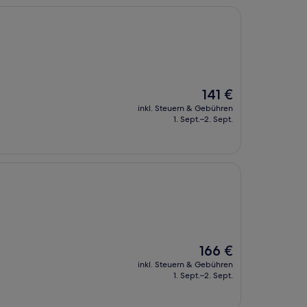
Der
141 €
Preis
inkl. Steuern & Gebühren
beträgt
1. Sept.–2. Sept.
141 €
Der
166 €
Preis
inkl. Steuern & Gebühren
beträgt
1. Sept.–2. Sept.
166 €