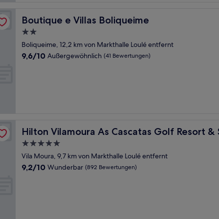
Boutique e Villas Boliqueime
Boutique e Villas Boliqueime
2.0-
Sterne-
Boliqueime, 12,2 km von Markthalle Loulé entfernt
Unterkunft
9.6
9,6/10
Außergewöhnlich
(41 Bewertungen)
von
10,
Außergewöhnlich,
(41
Bewertungen)
Hilton Vilamoura As Cascatas Golf Resort & Spa
Hilton Vilamoura As Cascatas Golf Resort &
5.0-
Sterne-
Vila Moura, 9,7 km von Markthalle Loulé entfernt
Unterkunft
9.2
9,2/10
Wunderbar
(892 Bewertungen)
von
10,
Wunderbar,
(892
Bewertungen)