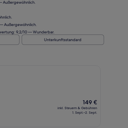
 — Außergewöhnlich.
hnlich.
0 — Außergewöhnlich.
bewertung: 9,2/10 — Wunderbar.
Unterkunftsstandard
Der
149 €
Preis
inkl. Steuern & Gebühren
beträgt
1. Sept.–2. Sept.
149 €