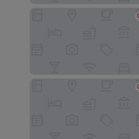
WOT Algarve Soul
À da Avó - The Guesthouse