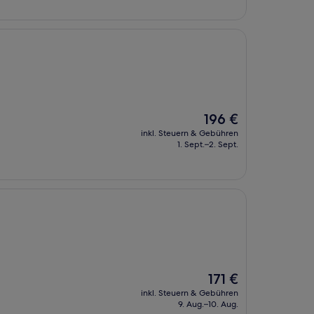
Der
196 €
Preis
inkl. Steuern & Gebühren
beträgt
1. Sept.–2. Sept.
196 €
Der
171 €
Preis
inkl. Steuern & Gebühren
beträgt
9. Aug.–10. Aug.