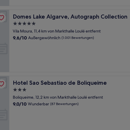
Domes Lake Algarve, Autograph Collection
Domes Lake Algarve, Autograph Collection
5.0-
Sterne-
Vila Moura, 11,4 km von Markthalle Loulé entfernt
Unterkunft
9.6
9,6/10
Außergewöhnlich
(1.001 Bewertungen)
von
10,
Außergewöhnlich,
(1.001
Bewertungen)
Hotel Sao Sebastiao de Boliqueime
Hotel Sao Sebastiao de Boliqueime
3.0-
Sterne-
Boliqueime, 12,2 km von Markthalle Loulé entfernt
Unterkunft
9.0
9,0/10
Wunderbar
(87 Bewertungen)
von
10,
Wunderbar,
(87
Bewertungen)