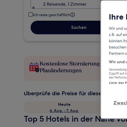
2 Reisende, 1 Zimmer
Ihre
Ich reise geschäftlich
Suchen
Wir und u
z.B. auf 
können Ihr
besuchen S
Partnern s
Wir und 
Kostenlose Stornierung bei
Planänderungen
Verwendung g
Zugriff auf 
der Perform
Liste der 
Überprüfe die Preise für diese Daten
Zwec
Heute
6. Aug. - 7. Aug.
Top 5 Hotels in der Nähe vo