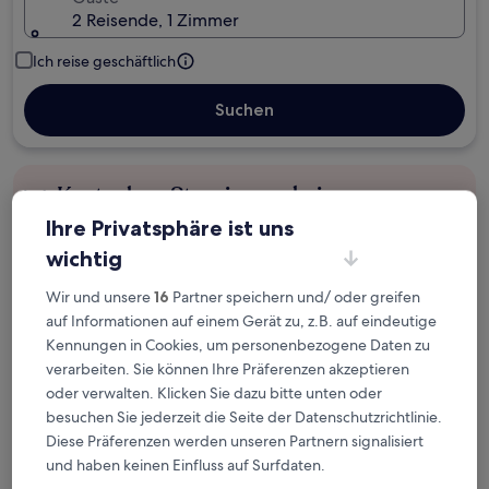
2 Reisende, 1 Zimmer
Ich reise geschäftlich
Suchen
Kostenlose Stornierung bei
Planänderungen
Ihre Privatsphäre ist uns
wichtig
Verdiene Prämien für jede
wahrgenommene Übernachtung
Wir und unsere
16
Partner speichern und/ oder greifen
auf Informationen auf einem Gerät zu, z.B. auf eindeutige
Kennungen in Cookies, um personenbezogene Daten zu
Mehr sparen mit Preisen für Mitglieder
verarbeiten. Sie können Ihre Präferenzen akzeptieren
oder verwalten. Klicken Sie dazu bitte unten oder
besuchen Sie jederzeit die Seite der Datenschutzrichtlinie.
Diese Präferenzen werden unseren Partnern signalisiert
Überprüfe die Preise für diese Daten
und haben keinen Einfluss auf Surfdaten.