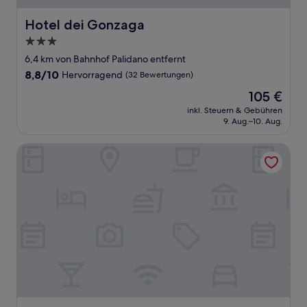
Hotel dei Gonzaga
Hotel dei Gonzaga
3.0-
Sterne-
6,4 km von Bahnhof Palidano entfernt
Unterkunft
8.8
8,8/10
Hervorragend
(32 Bewertungen)
von
Der
105 €
10,
Preis
Hervorragend,
inkl. Steuern & Gebühren
beträgt
9. Aug.–10. Aug.
(32
105 €
Bewertungen)
Zara Rooms & Suites