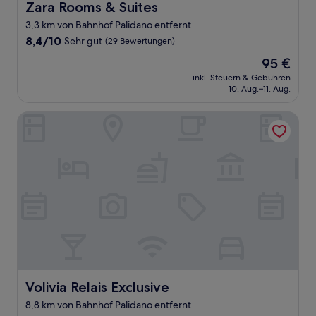
Zara Rooms & Suites
Zara Rooms & Suites
3,3 km von Bahnhof Palidano entfernt
8.4
8,4/10
Sehr gut
(29 Bewertungen)
von
Der
95 €
10,
Preis
Sehr
inkl. Steuern & Gebühren
beträgt
10. Aug.–11. Aug.
gut,
95 €
(29
Bewertungen)
Volivia Relais Exclusive
Volivia Relais Exclusive
Volivia Relais Exclusive
8,8 km von Bahnhof Palidano entfernt