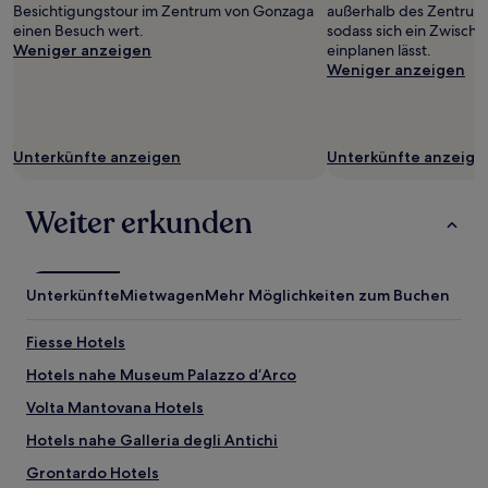
2 Erwachsenen
Besichtigungstour im Zentrum von Gonzaga
außerhalb des Zentrum
gefunden
einen Besuch wert.
sodass sich ein Zwisch
wurde.
Weniger anzeigen
einplanen lässt.
Preise
Weniger anzeigen
und
Verfügbarkeiten
können
sich
Unterkünfte anzeigen
Unterkünfte anzeige
ändern.
Es
können
Weiter erkunden
zusätzliche
Bedingungen
gelten.
Unterkünfte
Mietwagen
Mehr Möglichkeiten zum Buchen
Fiesse Hotels
Hotels nahe Museum Palazzo d‘Arco
Volta Mantovana Hotels
Hotels nahe Galleria degli Antichi
Grontardo Hotels