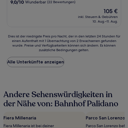
9.0
9,0/10
Wunderbar
(22 Bewertungen)
von
Der
105 €
10,
Preis
Wunderbar,
inkl. Steuern & Gebühren
beträgt
10. Aug.–11. Aug.
(22
105 €
Bewertungen)
Dies
Dies ist der niedrigste Preis pro Nacht, der in den letzten 24 Stunden für
einen Aufenthalt mit 1 Übernachtung von 2 Erwachsenen gefunden
ist
wurde. Preise und Verfügbarkeiten können sich ändern. Es können
der
zusätzliche Bedingungen gelten.
niedrigste
Preis
Alle Unterkünfte anzeigen
pro
Nacht,
der
in
den
letzten
Andere Sehenswürdigkeiten in
24 Stunden
für
der Nähe von: Bahnhof Palidano
einen
Aufenthalt
mit
Fiera Millenaria
Parco San Lorenzo
1 Übernachtung
von
Fiera Millenaria ist bei deiner
Parco San Lorenzo befin