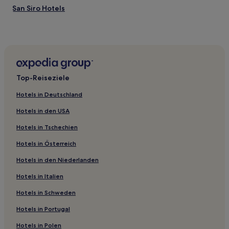
San Siro Hotels
Cogozzo Hotels
Sirmione Hotels
Canedole Hotels
Rodigo Hotels
Top-Reiseziele
Hotels nahe Bahnhof Sermide
Hotels in Deutschland
Hotels nahe Bahnhof Bozzolo
Hotels in den USA
Spineda Hotels
Hotels in Tschechien
Hotels nahe Palazzo Gonzaga-Guerrieri
Hotels in Österreich
Calvatone Hotels
Hotels in den Niederlanden
Palidano Hotels
San Martino del Lago Hotels
Hotels in Italien
Casalromano Hotels
Hotels in Schweden
San Vito Hotels
Hotels in Portugal
Barbasso Hotels
Hotels in Polen