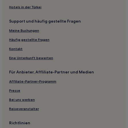
Casalmoro Hotels
Hotels in der Türkei
Desenzano del Garda Hotels
Support und häufig gestellte Fragen
Governolo Hotels
Hotels nahe Kirche di Castello
Meine Buchungen
Libiola Hotels
Häufig gestellte Fragen
Acquafredda Hotels
Kontakt
Medole Hotels
Eine Unterkunft bewerten
Hotels nahe Wasserpark La Quiete
Für Anbieter, Affliliate-Partner und Medien
Voltido Hotels
Affiliate-Partner-Programm
Fontanella Hotels
B&B in Monzambano
Presse
Ferienwohnungen in Monzambano
Bei uns werben
B&B in Sirmione
Reiseveranstalter
Ferienwohnungen in Sirmione
Richtlinien
Gasthäuser in Mantua