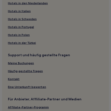
Hotels in den Niederlanden
Familien in San Felice Circeo
Hotels mit Pool in San Felice Circeo
Hotels in Italien
Hotels mit inbegriffenem Frühstück in Anagni
Hotels in Schweden
Hotels mit inbegriffenem Frühstück in Tivoli
Hotels in Portugal
Hotels mit Wellnessbereich in Tivoli
Hotels in Polen
Familien in Tivoli
Hotels in der Türkei
Hotels mit Parkplatz in Castelli Romani
Support und häufig gestellte Fragen
Haustierfreundliche in Nettuno
Hotels mit inbegriffenem Frühstück in Nettuno
Meine Buchungen
Hotels mit Parkplatz in Piedimonte San Germano
Häufig gestellte Fragen
Haustierfreundliche in Formia
Kontakt
Familien in Formia
Eine Unterkunft bewerten
Golf in Fiuggi
Für Anbieter, Affliliate-Partner und Medien
Hotels mit Weingut nahe Albaner See
Affiliate-Partner-Programm
Hotels mit Parkplatz nahe Albaner See