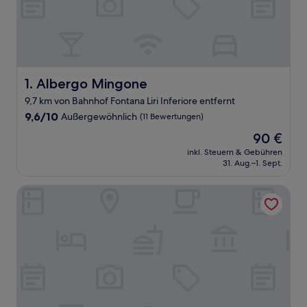
Albergo Mingone
1. Albergo Mingone
9,7 km von Bahnhof Fontana Liri Inferiore entfernt
9.6
9,6/10
Außergewöhnlich
(11 Bewertungen)
von
Der
90 €
10,
Preis
Außergewöhnlich,
inkl. Steuern & Gebühren
beträgt
31. Aug.–1. Sept.
(11
90 €
Bewertungen)
In Centro - Rooms and Apartments