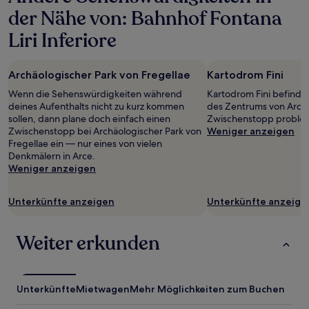
für
der Nähe von: Bahnhof Fontana
einen
Aufenthalt
Liri Inferiore
mit
1 Übernachtung
von
Archäologischer Park von Fregellae
Kartodrom Fini
2 Erwachsenen
gefunden
Wenn die Sehenswürdigkeiten während
Kartodrom Fini befindet
wurde.
deines Aufenthalts nicht zu kurz kommen
des Zentrums von Arce, 
Preise
sollen, dann plane doch einfach einen
Zwischenstopp probleml
und
Zwischenstopp bei Archäologischer Park von
Weniger anzeigen
Verfügbarkeiten
Fregellae ein — nur eines von vielen
können
Denkmälern in Arce.
sich
Weniger anzeigen
ändern.
Es
Unterkünfte anzeigen
Unterkünfte anzeige
können
zusätzliche
Bedingungen
Weiter erkunden
gelten.
Unterkünfte
Mietwagen
Mehr Möglichkeiten zum Buchen