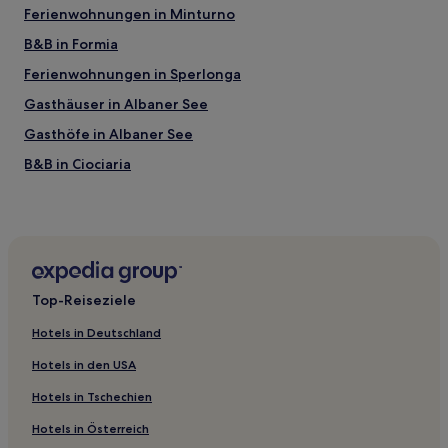
Ferienwohnungen in Minturno
B&B in Formia
Ferienwohnungen in Sperlonga
Gasthäuser in Albaner See
Gasthöfe in Albaner See
B&B in Ciociaria
B&B in Tivoli
Familien in Terracina
Hotels mit Parkplatz in Terracina
Familien in Itri
Top-Reiseziele
Hotels mit inbegriffenem Frühstück in Minturno
Hotels in Deutschland
Hotels mit Fitnessbereich in Gaeta
Hotels in den USA
Haustierfreundliche in Frascati
Hotels in Tschechien
Familien in Castel Gandolfo
Hotels in Österreich
Hotels mit inbegriffenem Frühstück in Castel Gandolfo