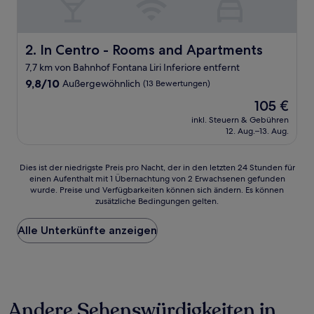
In Centro - Rooms and Apartments
2. In Centro - Rooms and Apartments
7,7 km von Bahnhof Fontana Liri Inferiore entfernt
9.8
9,8/10
Außergewöhnlich
(13 Bewertungen)
von
Der
105 €
10,
Preis
Außergewöhnlich,
inkl. Steuern & Gebühren
beträgt
12. Aug.–13. Aug.
(13
105 €
Bewertungen)
Dies
Dies ist der niedrigste Preis pro Nacht, der in den letzten 24 Stunden für
einen Aufenthalt mit 1 Übernachtung von 2 Erwachsenen gefunden
ist
wurde. Preise und Verfügbarkeiten können sich ändern. Es können
der
zusätzliche Bedingungen gelten.
niedrigste
Preis
Alle Unterkünfte anzeigen
pro
Nacht,
der
in
den
letzten
Andere Sehenswürdigkeiten in
24 Stunden