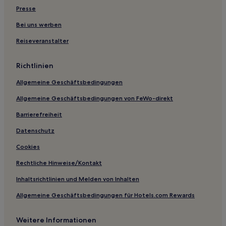
Luxus nahe Albaner See
Presse
Haustierfreundliche nahe Albaner See
Bei uns werben
Familien nahe Albaner See
Reiseveranstalter
Luxus in Latina
Richtlinien
Hotels mit Parkplatz in Latina
Allgemeine Geschäftsbedingungen
Familien in Latina
Allgemeine Geschäftsbedingungen von FeWo-direkt
Hotels mit Parkplatz in Frosinone
Haustierfreundliche in Frosinone
Barrierefreiheit
Haustierfreundliche in Sabaudia
Datenschutz
Luxus in Sabaudia
Cookies
Familien in Sabaudia
Rechtliche Hinweise/Kontakt
Familien in Fondi
Inhaltsrichtlinien und Melden von Inhalten
Familien in Ciociaria
Allgemeine Geschäftsbedingungen für Hotels.com Rewards
Hotels mit Parkplatz in Albano Laziale
Weitere Informationen
Hotels mit inbegriffenem Frühstück in Cassino