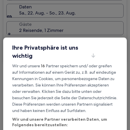
Daten
Sa., 22. Aug. - So., 23. Aug.
Gäste
2 Reisende, 1 Zimmer
Ich reise geschäftlich
Ihre Privatsphäre ist uns
Suchen
wichtig
Wir und unsere
16
Partner speichern und/ oder greifen
auf Informationen auf einem Gerät zu, z.B. auf eindeutige
Kostenlose Stornierung bei
Kennungen in Cookies, um personenbezogene Daten zu
Planänderungen
verarbeiten. Sie können Ihre Präferenzen akzeptieren
oder verwalten. Klicken Sie dazu bitte unten oder
Verdiene Prämien für jede
besuchen Sie jederzeit die Seite der Datenschutzrichtlinie.
wahrgenommene Übernachtung
Diese Präferenzen werden unseren Partnern signalisiert
und haben keinen Einfluss auf Surfdaten.
Wir und unsere Partner verarbeiten Daten, um
Mehr sparen mit Preisen für Mitglieder
Folgendes bereitzustellen: