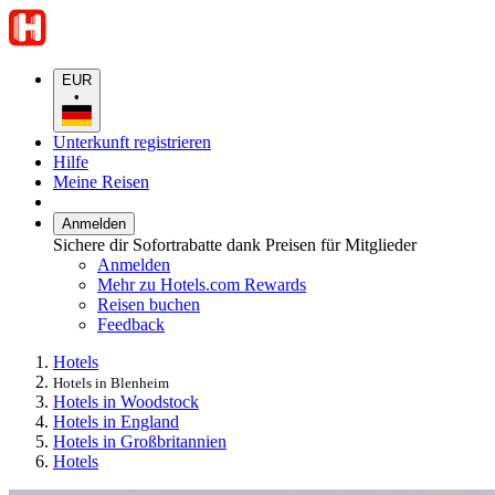
EUR
•
Unterkunft registrieren
Hilfe
Meine Reisen
Anmelden
Sichere dir Sofortrabatte dank Preisen für Mitglieder
Anmelden
Mehr zu Hotels.com Rewards
Reisen buchen
Feedback
Hotels
Hotels in Blenheim
Hotels in Woodstock
Hotels in England
Hotels in Großbritannien
Hotels