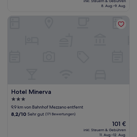
Außergewöhnlich,
inkl. Steuern & Gebühren
beträgt
8. Aug.–9. Aug.
(382
144 €
Bewertungen)
Hotel Minerva
Hotel Minerva
Hotel Minerva
3.0-
Sterne-
9,9 km von Bahnhof Mezzano entfernt
Unterkunft
8.2
8,2/10
Sehr gut
(171 Bewertungen)
von
Der
101 €
10,
Preis
Sehr
inkl. Steuern & Gebühren
beträgt
11. Aug.–12. Aug.
gut,