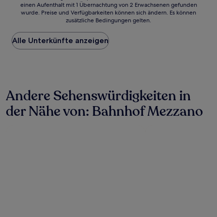
einen Aufenthalt mit 1 Übernachtung von 2 Erwachsenen gefunden
ist
wurde. Preise und Verfügbarkeiten können sich ändern. Es können
der
zusätzliche Bedingungen gelten.
niedrigste
Preis
Alle Unterkünfte anzeigen
pro
Nacht,
der
in
den
letzten
Andere Sehenswürdigkeiten in
24 Stunden
für
der Nähe von: Bahnhof Mezzano
einen
Aufenthalt
mit
1 Übernachtung
von
2 Erwachsenen
gefunden
wurde.
Preise
und
Verfügbarkeiten
können
sich