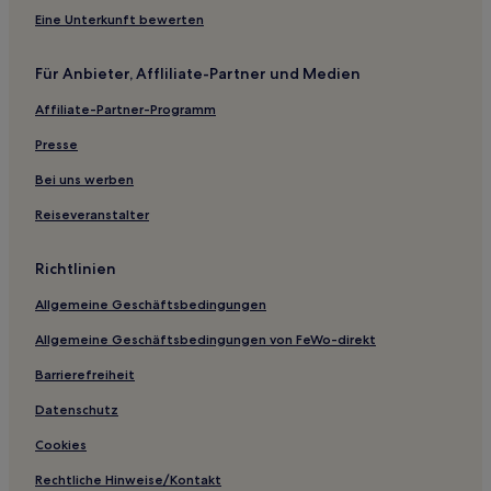
Ravenna Hotels
Eine Unterkunft bewerten
Corte Centrale Hotels
Casa Benina Hotels
Für Anbieter, Affliliate-Partner und Medien
Villafranca Hotels
Affiliate-Partner-Programm
Hotels nahe Bahnhof Cesena
Presse
Mensa Hotels
Bei uns werben
Hotels nahe Kirche von Sant'Eufemia
Reiseveranstalter
Cesena Hotels
Gasthöfe in Cervia
Richtlinien
Gasthöfe in Milano Marittima
Allgemeine Geschäftsbedingungen
Ferienwohnungen in Lido degli Scacchi
Allgemeine Geschäftsbedingungen von FeWo-direkt
Haustierfreundliche in Pinarella
Barrierefreiheit
Familien in Pinarella
Datenschutz
Hotels mit Pool in Pinarella
Cookies
Hotels mit inbegriffenem Frühstück in Pinarella
Rechtliche Hinweise/Kontakt