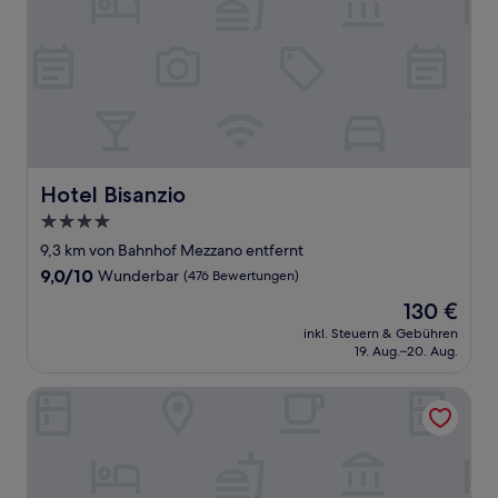
Hotel Bisanzio
Hotel Bisanzio
4.0-
Sterne-
9,3 km von Bahnhof Mezzano entfernt
Unterkunft
9.0
9,0/10
Wunderbar
(476 Bewertungen)
von
Der
130 €
10,
Preis
Wunderbar,
inkl. Steuern & Gebühren
beträgt
19. Aug.–20. Aug.
(476
130 €
Bewertungen)
Hotel Mosaico