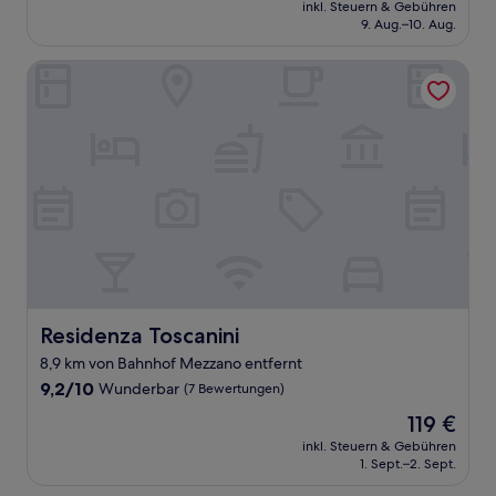
Preis
Hervorragend,
inkl. Steuern & Gebühren
beträgt
9. Aug.–10. Aug.
(534
117 €
Bewertungen)
Residenza Toscanini
Residenza Toscanini
Residenza Toscanini
8,9 km von Bahnhof Mezzano entfernt
9.2
9,2/10
Wunderbar
(7 Bewertungen)
von
Der
119 €
10,
Preis
Wunderbar,
inkl. Steuern & Gebühren
beträgt
1. Sept.–2. Sept.
(7
119 €
Bewertungen)