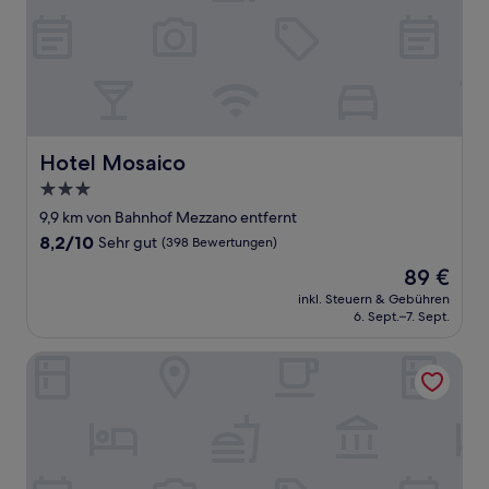
Hotel Mosaico
Hotel Mosaico
3.0-
Sterne-
9,9 km von Bahnhof Mezzano entfernt
Unterkunft
8.2
8,2/10
Sehr gut
(398 Bewertungen)
von
Der
89 €
10,
Preis
Sehr
inkl. Steuern & Gebühren
beträgt
6. Sept.–7. Sept.
gut,
89 €
(398
Bewertungen)
Apartment Hotel Marchesini