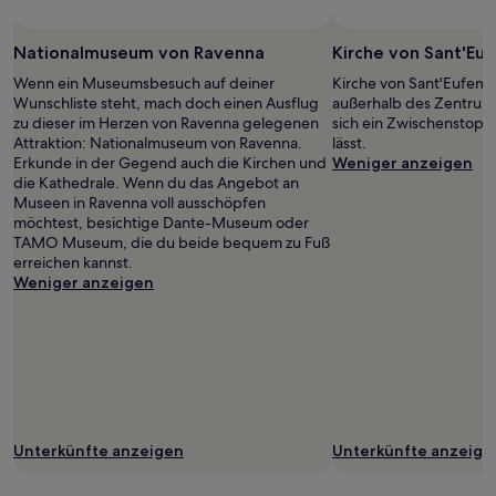
ändern.
Es
Nationalmuseum von Ravenna
Kirche von Sant'Eu
können
zusätzliche
Wenn ein Museumsbesuch auf deiner
Kirche von Sant'Eufemia
Bedingungen
Wunschliste steht, mach doch einen Ausflug
außerhalb des Zentrum
gelten.
zu dieser im Herzen von Ravenna gelegenen
sich ein Zwischenstopp
Attraktion: Nationalmuseum von Ravenna.
lässt.
Erkunde in der Gegend auch die Kirchen und
Weniger anzeigen
die Kathedrale. Wenn du das Angebot an
Museen in Ravenna voll ausschöpfen
möchtest, besichtige Dante-Museum oder
TAMO Museum, die du beide bequem zu Fuß
erreichen kannst.
Weniger anzeigen
Unterkünfte anzeigen
Unterkünfte anzeige