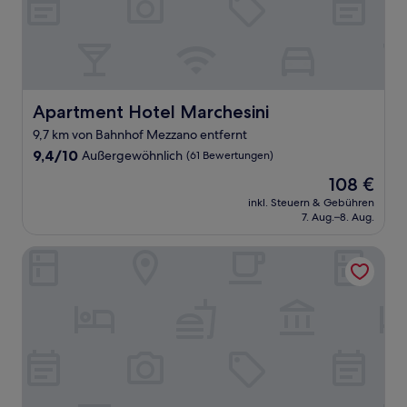
Apartment Hotel Marchesini
Apartment Hotel Marchesini
9,7 km von Bahnhof Mezzano entfernt
9.4
9,4/10
Außergewöhnlich
(61 Bewertungen)
von
Der
108 €
10,
Preis
Außergewöhnlich,
inkl. Steuern & Gebühren
beträgt
7. Aug.–8. Aug.
(61
108 €
Bewertungen)
Astoria