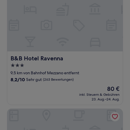
B&B Hotel Ravenna
B&B Hotel Ravenna
3.0-
Sterne-
9,5 km von Bahnhof Mezzano entfernt
Unterkunft
8.2
8,2/10
Sehr gut
(263 Bewertungen)
von
Der
80 €
10,
Preis
Sehr
inkl. Steuern & Gebühren
beträgt
23. Aug.–24. Aug.
gut,
80 €
(263
Bewertungen)
Hotel Bisanzio