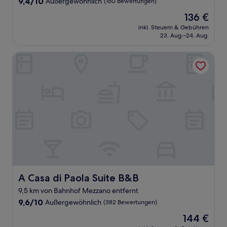
9.4
9,4/10
Außergewöhnlich
(160 Bewertungen)
von
Der
136 €
10,
Preis
Außergewöhnlich,
inkl. Steuern & Gebühren
beträgt
23. Aug.–24. Aug.
(160
136 €
Bewertungen)
A Casa di Paola Suite B&B
A Casa di Paola Suite B&B
A Casa di Paola Suite B&B
9,5 km von Bahnhof Mezzano entfernt
9.6
9,6/10
Außergewöhnlich
(382 Bewertungen)
von
Der
144 €
10,
Preis