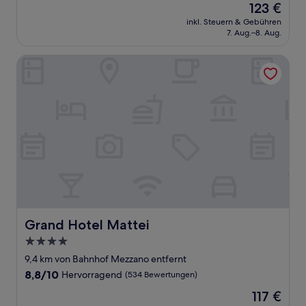
Der
123 €
10,
Preis
Wunderbar,
inkl. Steuern & Gebühren
beträgt
7. Aug.–8. Aug.
(818
123 €
Bewertungen)
Grand Hotel Mattei
Grand Hotel Mattei
Grand Hotel Mattei
4.0-
Sterne-
9,4 km von Bahnhof Mezzano entfernt
Unterkunft
8.8
8,8/10
Hervorragend
(534 Bewertungen)
von
Der
117 €
10,