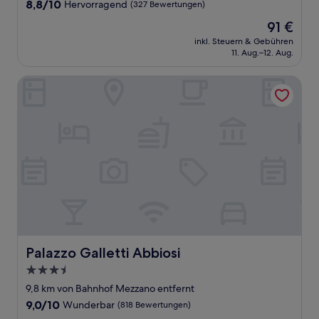
Unterkunft
8.8
8,8/10
Hervorragend
(327 Bewertungen)
von
Der
91 €
10,
Preis
Hervorragend,
inkl. Steuern & Gebühren
beträgt
11. Aug.–12. Aug.
(327
91 €
Bewertungen)
Palazzo Galletti Abbiosi
Palazzo Galletti Abbiosi
Palazzo Galletti Abbiosi
3.5-
Sterne-
9,8 km von Bahnhof Mezzano entfernt
Unterkunft
9.0
9,0/10
Wunderbar
(818 Bewertungen)
von