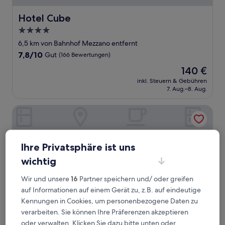
Hotel Cube
Hotel Cube
4.0-
Sterne-
6,5 km von Bahnhof Mezzano entfernt
Unterkunft
7.8
7,8/10
Gut
(166 Bewertungen)
von
Der
140 €
10,
Preis
Gut,
inkl. Steuern & Gebühren
beträgt
7. Aug.–8. Aug.
(166
140 €
Bewertungen)
Autohotel Ravenna
Ihre Privatsphäre ist uns
wichtig
Wir und unsere
16
Partner speichern und/ oder greifen
auf Informationen auf einem Gerät zu, z.B. auf eindeutige
Kennungen in Cookies, um personenbezogene Daten zu
verarbeiten. Sie können Ihre Präferenzen akzeptieren
oder verwalten. Klicken Sie dazu bitte unten oder