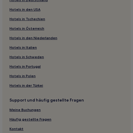
Hotels nahe Bahnhof Lugo
Hotels in den USA
Campotto Hotels
Hotels in Tschechien
Hotels nahe Stadttheater
Hotels in Österreich
Montagnola Hotels
Hotels in den Niederlanden
Lido delle Nazioni Hotels
Hotels in Italien
Ravenna Provinz: Hotels
Hotels in Schweden
Comacchio Hotels
Hotels in Portugal
Celletta Hotels
Hotels in Polen
Aldina Seconda Hotels
Hotels in der Türkei
Hotels nahe Palazzo Sersanti
Cesenatico Hotels
Support und häufig gestellte Fragen
Hotels nahe Argenta Golf Club
Meine Buchungen
Hotels nahe Kathedrale von Faenza
Häufig gestellte Fragen
Hotels nahe Palazzo Machirelli
Kontakt