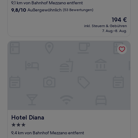
9,1 km von Bahnhof Mezzano entfernt
9.8
9,8/10
Außergewöhnlich
(53 Bewertungen)
von
Der
194 €
10,
Preis
Außergewöhnlich,
inkl. Steuern & Gebühren
beträgt
7. Aug.–8. Aug.
(53
194 €
Bewertungen)
Hotel Diana
Hotel Diana
Hotel Diana
3.0-
Sterne-
9,4 km von Bahnhof Mezzano entfernt