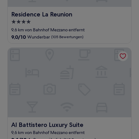
Residence La Reunion
Residence La Reunion
4.0-
Sterne-
9,6 km von Bahnhof Mezzano entfernt
Unterkunft
9.0
9,0/10
Wunderbar
(105 Bewertungen)
von
10,
Al Battistero Luxury Suite
Wunderbar,
(105
Bewertungen)
Al Battistero Luxury Suite
Al Battistero Luxury Suite
9,6 km von Bahnhof Mezzano entfernt