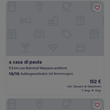
a casa di paola
a casa di paola
a casa di paola
9,5 km von Bahnhof Mezzano entfernt
10.0
10/10
Außergewöhnlich
(62 Bewertungen)
von
Der
152 €
10,
Preis
Außergewöhnlich,
inkl. Steuern & Gebühren
beträgt
7. Aug.–8. Aug.
(62
152 €
Bewertungen)
B&B Hotel Ravenna