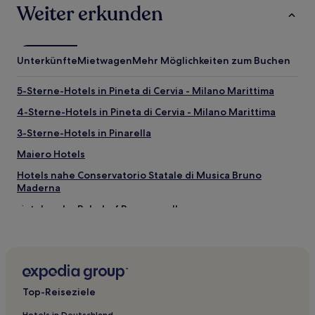
Weiter erkunden
Unterkünfte
Mietwagen
Mehr Möglichkeiten zum Buchen
5-Sterne-Hotels in Pineta di Cervia - Milano Marittima
4-Sterne-Hotels in Pineta di Cervia - Milano Marittima
3-Sterne-Hotels in Pinarella
Maiero Hotels
Hotels nahe Conservatorio Statale di Musica Bruno
Maderna
Hotels nahe Bahnhof Bagnacavallo
Hotels nahe Bahnhof San Biagio
Hotels nahe Bahnhof Imola
Cervia Hotels
Top-Reiseziele
Quartiere Oltre Savio: Hotels
Savio Hotels
Hotels in Deutschland