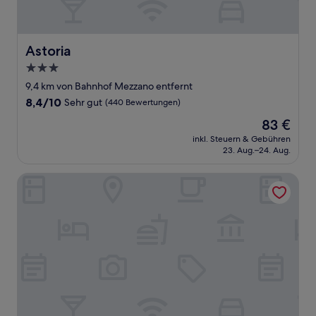
Astoria
Astoria
3.0-
Sterne-
9,4 km von Bahnhof Mezzano entfernt
Unterkunft
8.4
8,4/10
Sehr gut
(440 Bewertungen)
von
Der
83 €
10,
Preis
Sehr
inkl. Steuern & Gebühren
beträgt
23. Aug.–24. Aug.
gut,
83 €
(440
Bewertungen)
Residence La Reunion