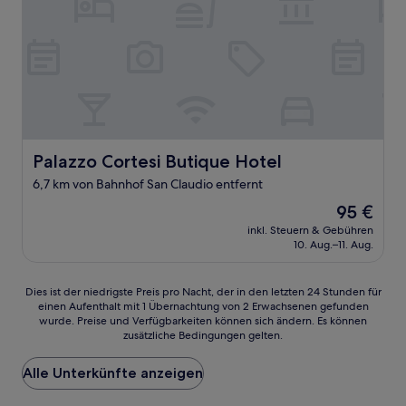
Palazzo Cortesi Butique Hotel
Palazzo Cortesi Butique Hotel
6,7 km von Bahnhof San Claudio entfernt
Der
95 €
Preis
inkl. Steuern & Gebühren
beträgt
10. Aug.–11. Aug.
95 €
Dies
Dies ist der niedrigste Preis pro Nacht, der in den letzten 24 Stunden für
einen Aufenthalt mit 1 Übernachtung von 2 Erwachsenen gefunden
ist
wurde. Preise und Verfügbarkeiten können sich ändern. Es können
der
zusätzliche Bedingungen gelten.
niedrigste
Preis
Alle Unterkünfte anzeigen
pro
Nacht,