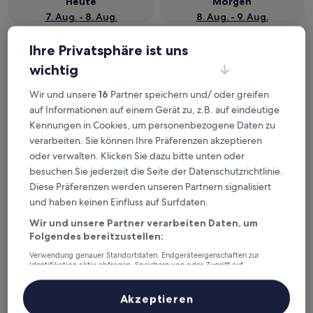
Heute
Morgen
7. Aug. - 8. Aug.
8. Aug. - 9. Aug.
Dieses Wochenende
Nächstes Wochenende
Ihre Privatsphäre ist uns
7. Aug. - 9. Aug.
14. Aug. - 16. Aug.
wichtig
Empfohlene Unterkünfte
Preis (aufsteigend)
Ent
Wir und unsere
16
Partner speichern und/ oder greifen
Deine Ausgangsbasis nahe
auf Informationen auf einem Gerät zu, z.B. auf eindeutige
Kennungen in Cookies, um personenbezogene Daten zu
Bahnhof San Claudio
verarbeiten. Sie können Ihre Präferenzen akzeptieren
oder verwalten. Klicken Sie dazu bitte unten oder
La Rosa dei Venti
besuchen Sie jederzeit die Seite der Datenschutzrichtlinie.
Diese Präferenzen werden unseren Partnern signalisiert
und haben keinen Einfluss auf Surfdaten.
Wir und unsere Partner verarbeiten Daten, um
Folgendes bereitzustellen:
Verwendung genauer Standortdaten. Endgeräteeigenschaften zur
Identifikation aktiv abfragen. Speichern von oder Zugriff auf
Informationen auf einem Endgerät. Personalisierte Werbung und
Inhalte, Messung von Werbeleistung und der Performance von Inhalten,
Zielgruppenforschung sowie Entwicklung und Verbesserung von
Akzeptieren
Angeboten.