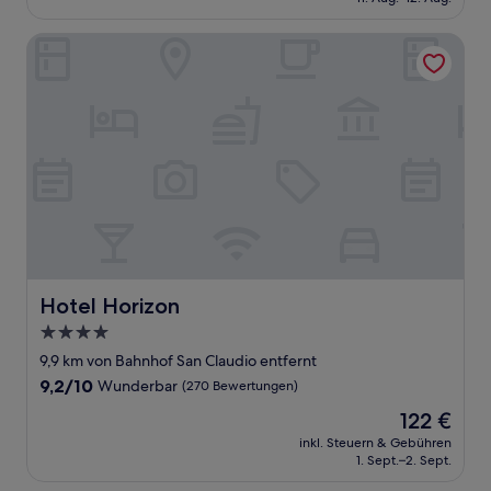
(9
62 €
Bewertungen)
Hotel Horizon
Hotel Horizon
Hotel Horizon
4.0-
Sterne-
9,9 km von Bahnhof San Claudio entfernt
Unterkunft
9.2
9,2/10
Wunderbar
(270 Bewertungen)
von
Der
122 €
10,
Preis
Wunderbar,
inkl. Steuern & Gebühren
beträgt
1. Sept.–2. Sept.
(270
122 €
Bewertungen)