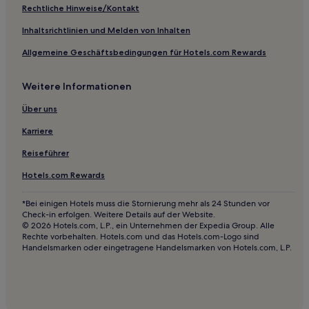
Familien in Recanati
Rechtliche Hinweise/Kontakt
Hotels mit Parkplatz in Cupra Marittima
Inhaltsrichtlinien und Melden von Inhalten
Hotels mit Pool in Cupra Marittima
Allgemeine Geschäftsbedingungen für Hotels.com Rewards
Familien in Cupra Marittima
Weitere Informationen
Strand in Cupra Marittima
Hotels mit Parkplatz in Porto Sant'Elpidio
Über uns
Hotels mit inbegriffenem Frühstück in Jesi
Karriere
Hotels mit Parkplatz in Jesi
Reiseführer
Haustierfreundliche in Loreto
Hotels.com Rewards
Familien in Loreto
*Bei einigen Hotels muss die Stornierung mehr als 24 Stunden vor
Business in Ancona
Check-in erfolgen. Weitere Details auf der Website.
© 2026 Hotels.com, L.P., ein Unternehmen der Expedia Group. Alle
Haustierfreundliche in Ancona
Rechte vorbehalten. Hotels.com und das Hotels.com-Logo sind
Handelsmarken oder eingetragene Handelsmarken von Hotels.com, L.P.
Hotels mit Fitnessbereich in Ancona
Familien in Ancona
Hotels mit inbegriffenem Frühstück in San Benedetto del
Tronto