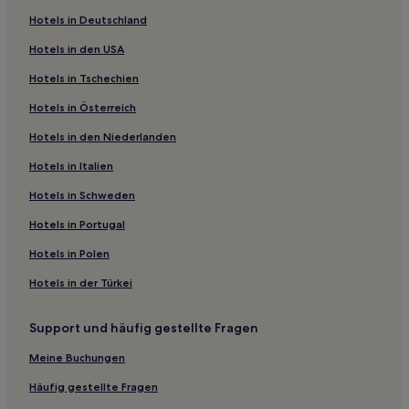
Petriolo Hotels
Hotels in Deutschland
Hotels nahe Palazzo Buonaccorsi
Hotels in den USA
Morrovalle Hotels
Hotels in Tschechien
Penna San Giovanni Hotels
Hotels in Österreich
Direttissima del Conero Hotels
Hotels in den Niederlanden
Porto Sant'Elpidio Hotels
Provinz Fermo: Hotels
Hotels in Italien
Camerano Hotels
Hotels in Schweden
Sant'andrea Hotels
Hotels in Portugal
Monte Vidon Corrado Hotels
Hotels in Polen
Cingoli Hotels
Hotels in der Türkei
Hotels nahe Bahnhof Porto Sant'Elpidio
Support und häufig gestellte Fragen
San Pellegrino Hotels
Hotels nahe Osimo Kathedrale
Meine Buchungen
Candia Hotels
Häufig gestellte Fragen