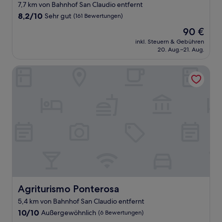
Sterne-
7,7 km von Bahnhof San Claudio entfernt
Unterkunft
8.2
8,2/10
Sehr gut
(161 Bewertungen)
von
Der
90 €
10,
Preis
Sehr
inkl. Steuern & Gebühren
beträgt
20. Aug.–21. Aug.
gut,
90 €
(161
Bewertungen)
Agriturismo Ponterosa
Agriturismo Ponterosa
Agriturismo Ponterosa
5,4 km von Bahnhof San Claudio entfernt
10.0
10/10
Außergewöhnlich
(6 Bewertungen)
von