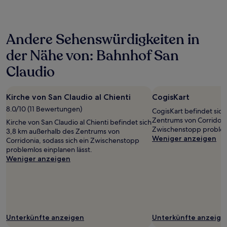
der
in
den
letzten
Andere Sehenswürdigkeiten in
24 Stunden
für
der Nähe von: Bahnhof San
einen
Aufenthalt
Claudio
mit
1 Übernachtung
von
Kirche von San Claudio al Chienti
CogisKart
2 Erwachsenen
8.0/10 (11 Bewertungen)
gefunden
CogisKart befindet sich
wurde.
Zentrums von Corridonia
Kirche von San Claudio al Chienti befindet sich
Preise
Zwischenstopp probleml
3,8 km außerhalb des Zentrums von
und
Weniger anzeigen
Corridonia, sodass sich ein Zwischenstopp
Verfügbarkeiten
problemlos einplanen lässt.
können
Weniger anzeigen
sich
ändern.
Es
können
zusätzliche
Bedingungen
Unterkünfte anzeigen
Unterkünfte anzeige
gelten.