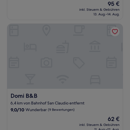
Der
95 €
10,
Preis
Außergewöhnlich,
inkl. Steuern & Gebühren
beträgt
13. Aug.–14. Aug.
(6
95 €
Bewertungen)
Domi B&B
Domi B&B
Domi B&B
6,4 km von Bahnhof San Claudio entfernt
9.0
9,0/10
Wunderbar
(9 Bewertungen)
von
Der
62 €
10,
Preis
Wunderbar,
inkl. Steuern & Gebühren
beträgt
11. Aug.–12. Aug.