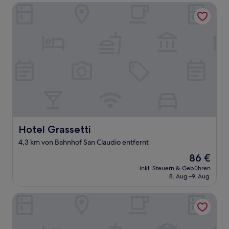
Hotel Grassetti
Hotel Grassetti
Hotel Grassetti
4,3 km von Bahnhof San Claudio entfernt
Der
86 €
Preis
inkl. Steuern & Gebühren
beträgt
8. Aug.–9. Aug.
86 €
Palazzo Cortesi Butique Hotel