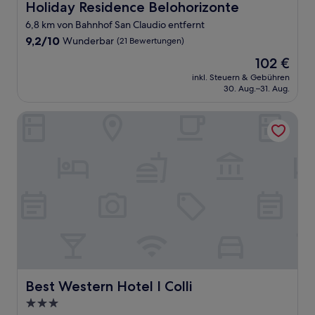
Holiday Residence Belohorizonte
Holiday Residence Belohorizonte
6,8 km von Bahnhof San Claudio entfernt
9.2
9,2/10
Wunderbar
(21 Bewertungen)
von
Der
102 €
10,
Preis
Wunderbar,
inkl. Steuern & Gebühren
beträgt
30. Aug.–31. Aug.
(21
102 €
Bewertungen)
Best Western Hotel I Colli
Best Western Hotel I Colli
Best Western Hotel I Colli
3.0-