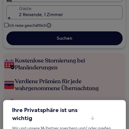
Gäste
2 Reisende, 1 Zimmer
Ich reise geschäftlich
Suchen
Kostenlose Stornierung bei
Planänderungen
Verdiene Prämien für jede
wahrgenommene Übernachtung
Mehr sparen mit Preisen für Mitglieder
Ihre Privatsphäre ist uns
wichtig
Überprüfe die Preise für diese Daten
Wir und unsere
16
Partner speichern und/ oder greifen