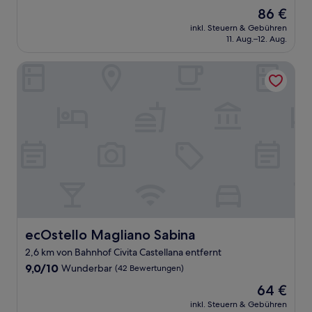
von
Der
86 €
10,
Preis
Sehr
inkl. Steuern & Gebühren
beträgt
11. Aug.–12. Aug.
gut,
86 €
(80
Bewertungen)
ecOstello Magliano Sabina
ecOstello Magliano Sabina
ecOstello Magliano Sabina
2,6 km von Bahnhof Civita Castellana entfernt
9.0
9,0/10
Wunderbar
(42 Bewertungen)
von
Der
64 €
10,
Preis
Wunderbar,
inkl. Steuern & Gebühren