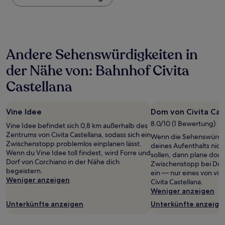
Nacht,
der
in
den
letzten
Andere Sehenswürdigkeiten in
24 Stunden
für
der Nähe von: Bahnhof Civita
einen
Aufenthalt
Castellana
mit
1 Übernachtung
von
Vine Idee
Dom von Civita Cas
2 Erwachsenen
8.0/10 (1 Bewertung)
gefunden
Vine Idee befindet sich 0,8 km außerhalb des
wurde.
Zentrums von Civita Castellana, sodass sich ein
Wenn die Sehenswürdi
Preise
Zwischenstopp problemlos einplanen lässt.
deines Aufenthalts nic
und
Wenn du Vine Idee toll findest, wird Forre und
sollen, dann plane doch
Verfügbarkeiten
Dorf von Corchiano in der Nähe dich
Zwischenstopp bei Dom 
können
begeistern.
ein — nur eines von vie
sich
Weniger anzeigen
Civita Castellana.
ändern.
Weniger anzeigen
Es
Unterkünfte anzeigen
Unterkünfte anzeige
können
zusätzliche
Bedingungen