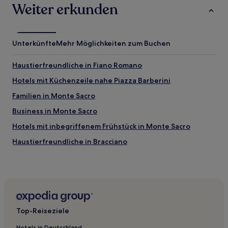
Weiter erkunden
gelten.
Unterkünfte
Mehr Möglichkeiten zum Buchen
Haustierfreundliche in Fiano Romano
Hotels mit Küchenzeile nahe Piazza Barberini
Familien in Monte Sacro
Business in Monte Sacro
Hotels mit inbegriffenem Frühstück in Monte Sacro
Haustierfreundliche in Bracciano
Hotels mit inbegriffenem Frühstück in Bracciano
Familien in Tuszien
Hotels mit Parkplatz in Ronciglione
Hotels mit Pool in Castiglione in Teverina
Top-Reiseziele
Haustierfreundliche in Rom
Hotels in Deutschland