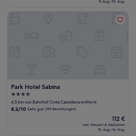
beträgt
9. Aug.–10. Aug.
(42
64 €
Bewertungen)
Park Hotel Sabina
Park Hotel Sabina
Park Hotel Sabina
4.0-
Sterne-
4,5 km von Bahnhof Civita Castellana entfernt
Unterkunft
8.2
8,2/10
Sehr gut
(159 Bewertungen)
von
Der
112 €
10,
Preis
Sehr
inkl. Steuern & Gebühren
beträgt
15. Aug.–16. Aug.
gut,
112 €
(159