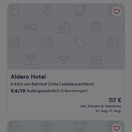
Bewertungen)
Aldero Hotel
Aldero Hotel
Aldero Hotel
6,4 km von Bahnhof Civita Castellana entfernt
9.4
9,4/10
Außergewöhnlich
(3 Bewertungen)
von
Der
117 €
10,
Preis
Außergewöhnlich,
inkl. Steuern & Gebühren
beträgt
10. Aug.–11. Aug.
(3
117 €
Bewertungen)
Agriturismo Cavalieri