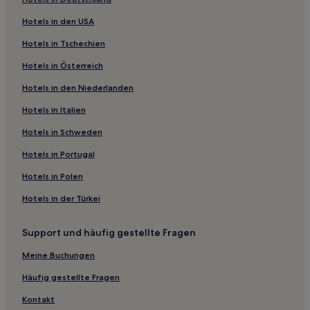
Familien in Rom
Hotels in den USA
Boutique- nahe Via del Babuino
Hotels in Tschechien
Boutique- nahe Pincio
Hotels in Österreich
Hotels mit Shoppingmöglichkeit nahe Pincio
Hotels in den Niederlanden
Haustierfreundliche nahe Pincio
Familien nahe Via XX Settembre
Hotels in Italien
Günstige nahe Via XX Settembre
Hotels in Schweden
Hotels mit Parkplatz in Civita Castellana
Hotels in Portugal
Hotels mit Fitnessbereich nahe Via Nazionale
Hotels in Polen
Luxus nahe Via Nazionale
Hotels in der Türkei
Familien nahe Via Nazionale
Support und häufig gestellte Fragen
Hotels mit Wellnessbereich nahe Via del Tritone
Günstige nahe Via del Tritone
Meine Buchungen
Haustierfreundliche in Rieti
Häufig gestellte Fragen
Hotels mit Parkplatz in Rieti
Kontakt