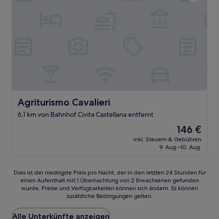
Agriturismo Cavalieri
Agriturismo Cavalieri
6,1 km von Bahnhof Civita Castellana entfernt
Der
146 €
Preis
inkl. Steuern & Gebühren
beträgt
9. Aug.–10. Aug.
146 €
Dies
Dies ist der niedrigste Preis pro Nacht, der in den letzten 24 Stunden für
einen Aufenthalt mit 1 Übernachtung von 2 Erwachsenen gefunden
ist
wurde. Preise und Verfügbarkeiten können sich ändern. Es können
der
zusätzliche Bedingungen gelten.
niedrigste
Preis
Alle Unterkünfte anzeigen
pro