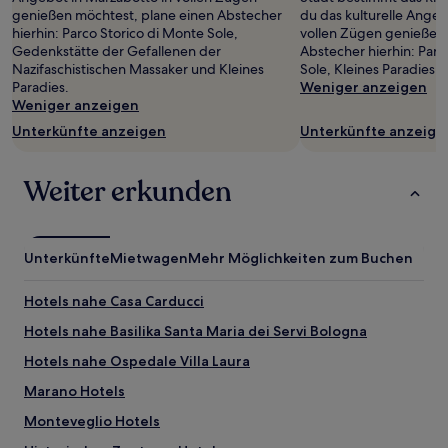
ändern.
genießen möchtest, plane einen Abstecher
du das kulturelle Angeb
Es
hierhin: Parco Storico di Monte Sole,
vollen Zügen genießen 
können
Gedenkstätte der Gefallenen der
Abstecher hierhin: Parc
zusätzliche
Nazifaschistischen Massaker und Kleines
Sole, Kleines Paradies
Bedingungen
Paradies.
Weniger anzeigen
gelten.
Weniger anzeigen
Unterkünfte anzeigen
Unterkünfte anzeige
Weiter erkunden
Unterkünfte
Mietwagen
Mehr Möglichkeiten zum Buchen
Hotels nahe Casa Carducci
Hotels nahe Basilika Santa Maria dei Servi Bologna
Hotels nahe Ospedale Villa Laura
Marano Hotels
Monteveglio Hotels