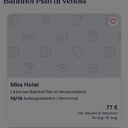
Bahnhof Pian di Venola
Misa Hotel
Misa Hotel
Misa Hotel
1,4 km von Bahnhof Pian di Venola entfernt
10.0
10/10
Außergewöhnlich
(1 Bewertung)
von
Der
77 €
10,
Preis
Außergewöhnlich,
inkl. Steuern & Gebühren
beträgt
14. Aug.–15. Aug.
(1
77 €
Bewertung)