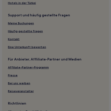
Grizzana Morandi Hotels
Hotels in der Türkei
Hotels nahe San Giacomo Maggiore
Support und häufig gestellte Fragen
La Venezia Hotels
Marzabotto Hotels
Meine Buchungen
Hotels nahe Porta San Felice
Häufig gestellte Fragen
Hotels nahe Villa delle Rose
Kontakt
Hotels nahe Kirche von San Michele in Bosco
Eine Unterkunft bewerten
Bersagliera Hotels
Für Anbieter, Affliliate-Partner und Medien
Hotels nahe Museum von Marconi
Affiliate-Partner-Programm
Hotels nahe Mittelalterliches Stadtmuseum
B&B in Historisches Zentrum von Ferrara
Presse
Ferienwohnungen in Historisches Zentrum von Ferrara
Bei uns werben
Gasthäuser in Modena
Reiseveranstalter
Ferienwohnungen in Modena
Richtlinien
Gasthäuser in Ferrara