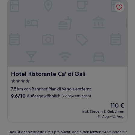
Hotel Ristorante Ca' di Gali
Hotel Ristorante Ca' di Gali
Hotel Ristorante Ca' di Gali
4.0-
Sterne-
7,5 km von Bahnhof Pian di Venola entfernt
Unterkunft
9.6
9,6/10
Außergewöhnlich
(79 Bewertungen)
von
Der
110 €
10,
Preis
Außergewöhnlich,
inkl. Steuern & Gebühren
beträgt
11. Aug.–12. Aug.
(79
110 €
Bewertungen)
Dies
Dies ist der niedrigste Preis pro Nacht, der in den letzten 24 Stunden für