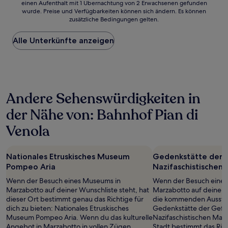
einen Aufenthalt mit 1 Übernachtung von 2 Erwachsenen gefunden
ist
wurde. Preise und Verfügbarkeiten können sich ändern. Es können
der
zusätzliche Bedingungen gelten.
niedrigste
Preis
Alle Unterkünfte anzeigen
pro
Nacht,
der
in
den
letzten
Andere Sehenswürdigkeiten in
24 Stunden
für
der Nähe von: Bahnhof Pian di
einen
Aufenthalt
Venola
mit
1 Übernachtung
von
Nationales Etruskisches Museum
Gedenkstätte der 
2 Erwachsenen
Pompeo Aria
Nazifaschistischen
gefunden
wurde.
Wenn der Besuch eines Museums in
Wenn der Besuch eines
Preise
Marzabotto auf deiner Wunschliste steht, hat
Marzabotto auf deiner W
und
dieser Ort bestimmt genau das Richtige für
die kommenden Ausste
Verfügbarkeiten
dich zu bieten: Nationales Etruskisches
Gedenkstätte der Gefa
können
Museum Pompeo Aria. Wenn du das kulturelle
Nazifaschistischen Mas
sich
Angebot in Marzabotto in vollen Zügen
Stadt bestimmt das Ric