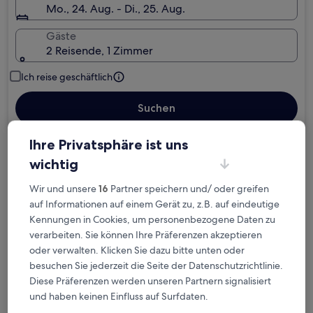
Mo., 24. Aug. - Di., 25. Aug.
Gäste
2 Reisende, 1 Zimmer
Ich reise geschäftlich
Suchen
Ihre Privatsphäre ist uns
Kostenlose Stornierung bei
wichtig
Planänderungen
Wir und unsere
16
Partner speichern und/ oder greifen
auf Informationen auf einem Gerät zu, z.B. auf eindeutige
Verdiene Prämien für jede
Kennungen in Cookies, um personenbezogene Daten zu
wahrgenommene Übernachtung
verarbeiten. Sie können Ihre Präferenzen akzeptieren
oder verwalten. Klicken Sie dazu bitte unten oder
besuchen Sie jederzeit die Seite der Datenschutzrichtlinie.
Mehr sparen mit Preisen für Mitglieder
Diese Präferenzen werden unseren Partnern signalisiert
und haben keinen Einfluss auf Surfdaten.