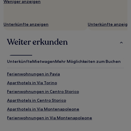
Weniger anzeigen
sich
ändern.
Es
können
zusätzliche
Unterkünfte anzeigen
Unterkünfte anzeige
Bedingungen
gelten.
Weiter erkunden
Unterkünfte
Mietwagen
Mehr Möglichkeiten zum Buchen
Ferienwohnungen in Pavia
Aparthotels in Via Torino
Ferienwohnungen in Centro Storico
Aparthotels in Centro Storico
Aparthotels in Via Montenapoleone
Ferienwohnungen in Via Montenapoleone
B&B in Passirano