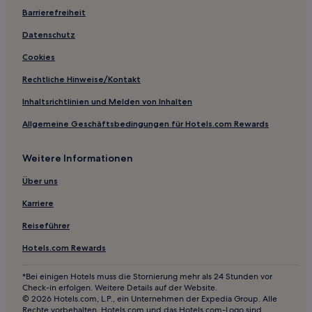
Valera Fratta Hotels
Barrierefreiheit
San Bassano Hotels
Datenschutz
Fombio Hotels
Cookies
Annicco Hotels
Rechtliche Hinweise/Kontakt
Arena Po Hotels
Inhaltsrichtlinien und Melden von Inhalten
Cornaleto Hotels
Allgemeine Geschäftsbedingungen für Hotels.com Rewards
San Latino Hotels
Weitere Informationen
Cornovecchio Hotels
Hotels mit Küchenzeile in Lombardei
Über uns
Familien in Lombardei
Karriere
Hotels mit Parkplatz in Lombardei
Reiseführer
Haustierfreundliche in Lombardei
Hotels.com Rewards
Hotels mit inbegriffenem Frühstück in Lombardei
*Bei einigen Hotels muss die Stornierung mehr als 24 Stunden vor
Ski in Lombardei
Check-in erfolgen. Weitere Details auf der Website.
© 2026 Hotels.com, L.P., ein Unternehmen der Expedia Group. Alle
Hotels mit Pool in Lombardei
Rechte vorbehalten. Hotels.com und das Hotels.com-Logo sind