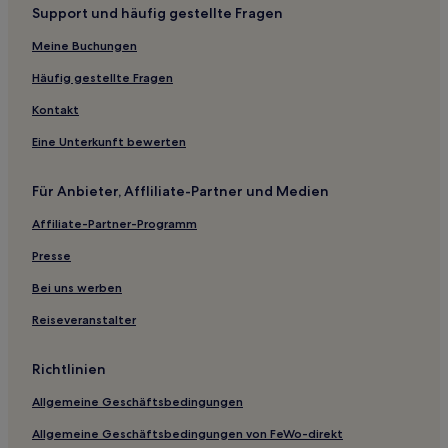
Support und häufig gestellte Fragen
Monticelli Pavese Hotels
Bosnasco Hotels
Meine Buchungen
Gerenzago Hotels
Häufig gestellte Fragen
Meleti Hotels
Kontakt
Hotels nahe Basilica di San Bassiano
Eine Unterkunft bewerten
Vergonzana Hotels
Für Anbieter, Affliliate-Partner und Medien
Cavacurta Hotels
Affiliate-Partner-Programm
Cornegliano Laudense Hotels
Corte Dei Cortesi Hotels
Presse
Casalpusterlengo Hotels
Bei uns werben
Hotels nahe Bahnhof Ponte d'Adda
Reiseveranstalter
Filighera Hotels
Richtlinien
Hotels nahe Kathedrale Santa Maria Assunta
Allgemeine Geschäftsbedingungen
Zerbo Hotels
Allgemeine Geschäftsbedingungen von FeWo-direkt
Hotels nahe Museo del Violino von Cremona