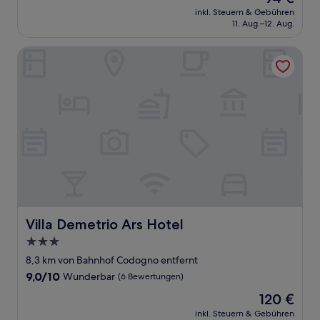
Preis
Wunderbar,
inkl. Steuern & Gebühren
beträgt
11. Aug.–12. Aug.
(362
94 €
Bewertungen)
Villa Demetrio Ars Hotel
Villa Demetrio Ars Hotel
Villa Demetrio Ars Hotel
3.0-
Sterne-
8,3 km von Bahnhof Codogno entfernt
Unterkunft
9.0
9,0/10
Wunderbar
(6 Bewertungen)
von
Der
120 €
10,
Preis
Wunderbar,
inkl. Steuern & Gebühren