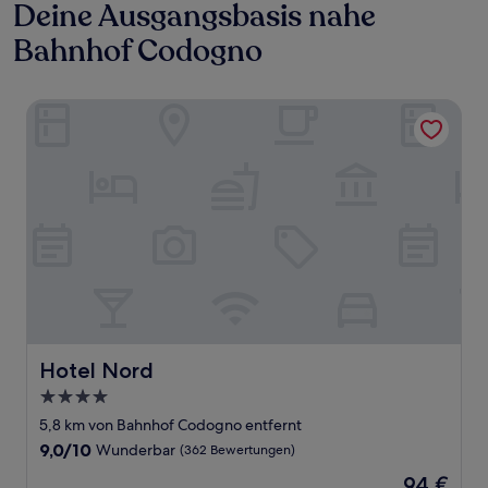
Deine Ausgangsbasis nahe
Bahnhof Codogno
Hotel Nord
Hotel Nord
Hotel Nord
4.0-
Sterne-
5,8 km von Bahnhof Codogno entfernt
Unterkunft
9.0
9,0/10
Wunderbar
(362 Bewertungen)
von
Der
94 €
10,