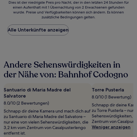
Dies
Dies ist der niedrigste Preis pro Nacht, der in den letzten 24 Stunden für
einen Aufenthalt mit 1 Übernachtung von 2 Erwachsenen gefunden
ist
wurde. Preise und Verfügbarkeiten können sich ändern. Es können
der
zusätzliche Bedingungen gelten.
niedrigste
Preis
Alle Unterkünfte anzeigen
pro
Nacht,
der
in
den
letzten
Andere Sehenswürdigkeiten in
24 Stunden
für
der Nähe von: Bahnhof Codogno
einen
Aufenthalt
mit
Santuario di Maria Madre del
Torre Pusterla
1 Übernachtung
Salvatore
von
8.0/10 (1 Bewertung)
2 Erwachsenen
8.0/10 (2 Bewertungen)
Schnapp dir deine Kam
gefunden
zu Torre Pusterla – nur 
Schnapp dir deine Kamera und mach dich auf
wurde.
Sehenswürdigkeiten, d
zu Santuario di Maria Madre del Salvatore –
Preise
Zentrum von Casalpuster
nur eine von vielen Sehenswürdigkeiten, die
und
Weniger anzeigen
3,2 km vom Zentrum von Casalpusterlengo
Verfügbarkeiten
entfernt ist.
können