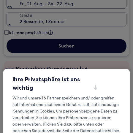
Fr., 21. Aug. - Sa., 22. Aug.
Gäste
2 Reisende, 1 Zimmer
Ich reise geschäftlich
Suchen
Kostenlose Stornierung bei
Planänderungen
Ihre Privatsphäre ist uns
wichtig
Verdiene Prämien für jede
wahrgenommene Übernachtung
Wir und unsere
16
Partner speichern und/ oder greifen
auf Informationen auf einem Gerät zu, z.B. auf eindeutige
Kennungen in Cookies, um personenbezogene Daten zu
Mehr sparen mit Preisen für Mitglieder
verarbeiten. Sie können Ihre Präferenzen akzeptieren
oder verwalten. Klicken Sie dazu bitte unten oder
besuchen Sie jederzeit die Seite der Datenschutzrichtlinie.