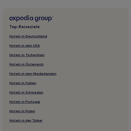
Landhäuser in Mailand
Gasthöfe in Mailand
B&B in Mailand
Top-Reiseziele
Ferienwohnungen in Mailand
Hotels in Deutschland
Gasthäuser in Lombardei
Hotels in den USA
B&B in Lombardei
Hotels in Tschechien
Ferienwohnungen in Lombardei
Hotels in Österreich
Ferienwohnungen in Brescia
Hotels in den Niederlanden
Camairago Hotels
Corteolona Hotels
Hotels in Italien
Abbadia Cerreto Hotels
Hotels in Schweden
Bertonico Hotels
Hotels in Portugal
Corte Palasio Hotels
Hotels in Polen
San Zenone al Po Hotels
Hotels in der Türkei
Azzanello Hotels