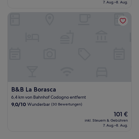
beträgt
7. Aug.–8. Aug.
(6
120 €
Bewertungen)
B&B La Borasca
B&B La Borasca
B&B La Borasca
6,4 km von Bahnhof Codogno entfernt
9.0
9,0/10
Wunderbar
(30 Bewertungen)
von
Der
101 €
10,
Preis
Wunderbar,
inkl. Steuern & Gebühren
beträgt
7. Aug.–8. Aug.
(30
101 €
Bewertungen)