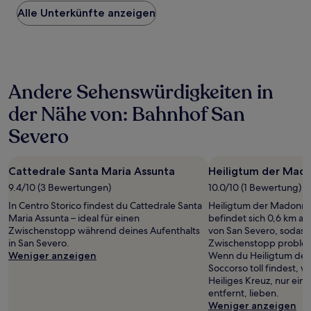
Preis
Alle Unterkünfte anzeigen
pro
Nacht,
der
in
den
letzten
Andere Sehenswürdigkeiten in
24 Stunden
für
der Nähe von: Bahnhof San
einen
Aufenthalt
Severo
mit
1 Übernachtung
von
Cattedrale Santa Maria Assunta
Heiligtum der Mado
2 Erwachsenen
9.4/10 (3 Bewertungen)
10.0/10 (1 Bewertung)
gefunden
wurde.
In Centro Storico findest du Cattedrale Santa
Heiligtum der Madonna
Preise
Maria Assunta – ideal für einen
befindet sich 0,6 km a
und
Zwischenstopp während deines Aufenthalts
von San Severo, sodass 
Verfügbarkeiten
in San Severo.
Zwischenstopp probleml
können
Weniger anzeigen
Wenn du Heiligtum der
sich
Soccorso toll findest, wi
ändern.
Heiliges Kreuz, nur ein
Es
entfernt, lieben.
können
Weniger anzeigen