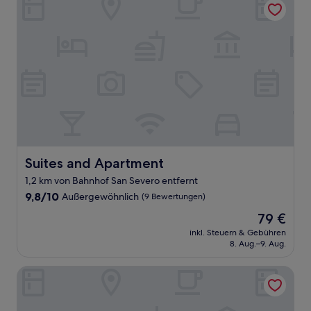
Suites and Apartment
Suites and Apartment
1,2 km von Bahnhof San Severo entfernt
9.8
9,8/10
Außergewöhnlich
(9 Bewertungen)
von
Der
79 €
10,
Preis
Außergewöhnlich,
inkl. Steuern & Gebühren
beträgt
8. Aug.–9. Aug.
(9
79 €
Bewertungen)
Tenuta Inagro