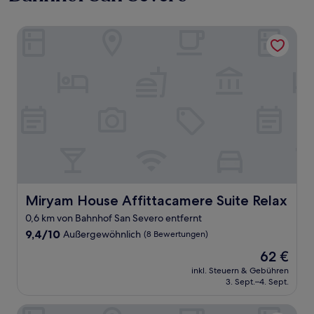
Miryam House Affittacamere Suite Relax
Miryam House Affittacamere Suite Relax
Miryam House Affittacamere Suite Relax
0,6 km von Bahnhof San Severo entfernt
9.4
9,4/10
Außergewöhnlich
(8 Bewertungen)
von
Der
62 €
10,
Preis
Außergewöhnlich,
inkl. Steuern & Gebühren
beträgt
3. Sept.–4. Sept.
(8
62 €
Bewertungen)
Suites and Apartment