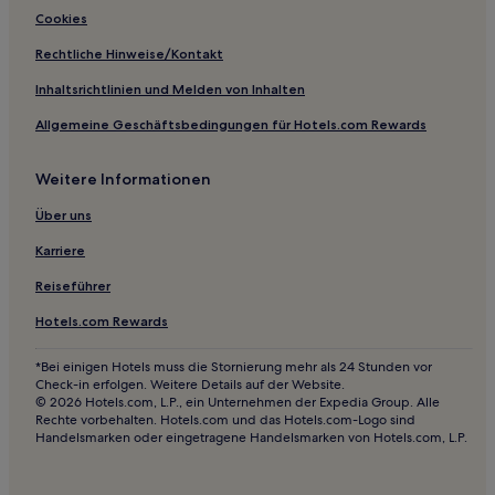
Haustierfreundliche in Foggia
Cookies
Familien in Foggia
Rechtliche Hinweise/Kontakt
Hotels mit inbegriffenem Frühstück in Foggia
Inhaltsrichtlinien und Melden von Inhalten
Familien in Vico del Gargano
Allgemeine Geschäftsbedingungen für Hotels.com Rewards
Haustierfreundliche in Vico del Gargano
Weitere Informationen
Hotels mit inbegriffenem Frühstück in Vico del Gargano
Hotels mit Pool in Monte Sant'Angelo
Über uns
Haustierfreundliche in Margherita di Savoia
Karriere
Familien in San Giovanni Rotondo
Reiseführer
Hotels mit inbegriffenem Frühstück in San Giovanni
Hotels.com Rewards
Rotondo
Haustierfreundliche in Vieste
*Bei einigen Hotels muss die Stornierung mehr als 24 Stunden vor
Check-in erfolgen. Weitere Details auf der Website.
Familien in Vieste
© 2026 Hotels.com, L.P., ein Unternehmen der Expedia Group. Alle
Rechte vorbehalten. Hotels.com und das Hotels.com-Logo sind
Hotels mit inbegriffenem Frühstück in Manfredonia
Handelsmarken oder eingetragene Handelsmarken von Hotels.com, L.P.
Business in Manfredonia