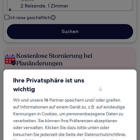
2 Reisende, 1 Zimmer
Ich reise geschäftlich
Suchen
Kostenlose Stornierung bei
Planänderungen
Verdiene Prämien für jede
Ihre Privatsphäre ist uns
wahrgenommene Übernachtung
wichtig
Wir und unsere
16
Partner speichern und/ oder greifen
Mehr sparen mit Preisen für Mitglieder
auf Informationen auf einem Gerät zu, z.B. auf eindeutige
Kennungen in Cookies, um personenbezogene Daten zu
verarbeiten. Sie können Ihre Präferenzen akzeptieren
Überprüfe die Preise für diese Daten
oder verwalten. Klicken Sie dazu bitte unten oder
besuchen Sie jederzeit die Seite der Datenschutzrichtlinie.