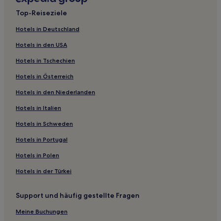
Hotels nahe Santuario di San Michele
Top-Reiseziele
Canosa di Puglia Hotels
Hotels in Deutschland
Manfredonia Hotels
Hotels in den USA
Vieste Hotels
Hotels in Tschechien
San Lorenzo Hotels
Hotels in Österreich
Provinz Foggia: Hotels
Hotels in den Niederlanden
Hotels nahe Pugnochiuso Strand
Rodi Garganico Hotels
Hotels in Italien
Hotels nahe Strand von Capo Vieste
Hotels in Schweden
Hotels nahe Sfinalicchio
Hotels in Portugal
Mattinata Hotels
Hotels in Polen
Hotels nahe Manaccora
Hotels in der Türkei
San Giovanni Rotondo Hotels
Support und häufig gestellte Fragen
Hotels nahe Kathedrale von Foggia
Hotels nahe Battistero di San Giovanni in Tumba
Meine Buchungen