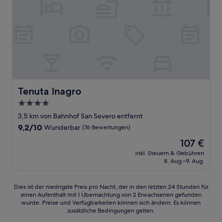
Tenuta Inagro
Tenuta Inagro
4.0-
Sterne-
3,5 km von Bahnhof San Severo entfernt
Unterkunft
9.2
9,2/10
Wunderbar
(76 Bewertungen)
von
Der
107 €
10,
Preis
Wunderbar,
inkl. Steuern & Gebühren
beträgt
8. Aug.–9. Aug.
(76
107 €
Bewertungen)
Dies
Dies ist der niedrigste Preis pro Nacht, der in den letzten 24 Stunden für
einen Aufenthalt mit 1 Übernachtung von 2 Erwachsenen gefunden
ist
wurde. Preise und Verfügbarkeiten können sich ändern. Es können
der
zusätzliche Bedingungen gelten.
niedrigste