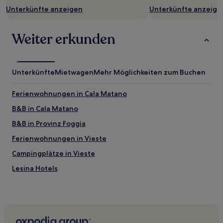
zusätzliche
Unterkünfte anzeigen
Unterkünfte anzeige
Bedingungen
gelten.
Weiter erkunden
Unterkünfte
Mietwagen
Mehr Möglichkeiten zum Buchen
Ferienwohnungen in Cala Matano
B&B in Cala Matano
B&B in Provinz Foggia
Ferienwohnungen in Vieste
Campingplätze in Vieste
Lesina Hotels
Vico del Gargano Hotels
Hotels nahe Cattedrale Santa Maria Assunta
Hotels nahe Bahnhof Lucera