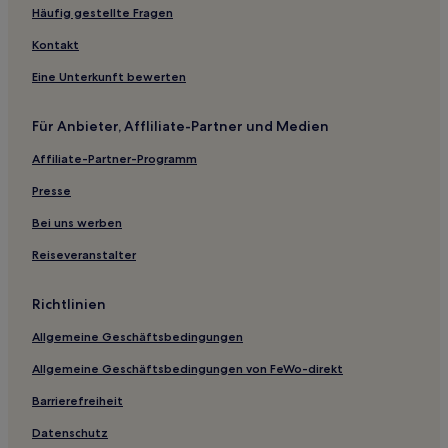
Monte Sant'Angelo Hotels
Häufig gestellte Fragen
Margherita di Savoia Hotels
Kontakt
Hotels nahe Messe von Foggia
Eine Unterkunft bewerten
Hotels nahe Braico Beach
Für Anbieter, Affliliate-Partner und Medien
Hotels nahe Strand Cala del Turco
Affiliate-Partner-Programm
Peschici Hotels
Hotels nahe Punta Lunga
Presse
Familien in Rodi Garganico
Bei uns werben
Haustierfreundliche in Rodi Garganico
Reiseveranstalter
Strand in Provinz Foggia
Richtlinien
Hotels mit Parkplatz in Provinz Foggia
Allgemeine Geschäftsbedingungen
Hotels mit Pool in Provinz Foggia
Allgemeine Geschäftsbedingungen von FeWo-direkt
Familien in Provinz Foggia
Familien in Mattinata
Barrierefreiheit
Hotels mit Pool in Mattinata
Datenschutz