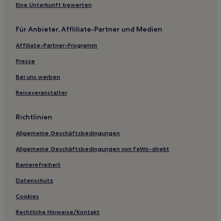
Haustierfreundliche in Montesilvano
Eine Unterkunft bewerten
Hotels mit Parkplatz in Montesilvano
Für Anbieter, Affliliate-Partner und Medien
Hotels mit inbegriffenem Frühstück in Montesilvano
Affiliate-Partner-Programm
Familien in Pescasseroli
Haustierfreundliche in Pescasseroli
Presse
Luxus in Pescasseroli
Bei uns werben
Haustierfreundliche in Pineto
Reiseveranstalter
Familien in Pineto
Richtlinien
Hotels mit Parkplatz in Pineto
Allgemeine Geschäftsbedingungen
Hotels mit Küchenzeile in Silvi Marina
Allgemeine Geschäftsbedingungen von FeWo-direkt
Hotels mit inbegriffenem Frühstück in Giulianova
Haustierfreundliche in Giulianova
Barrierefreiheit
Familien in Giulianova
Datenschutz
Hotels mit Parkplatz in Roseto degli Abruzzi
Cookies
Familien in Roseto degli Abruzzi
Rechtliche Hinweise/Kontakt