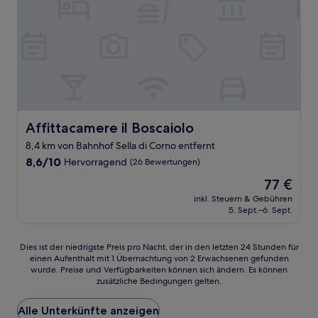
Affittacamere il Boscaiolo
Affittacamere il Boscaiolo
8,4 km von Bahnhof Sella di Corno entfernt
8.6
8,6/10
Hervorragend
(26 Bewertungen)
von
Der
77 €
10,
Preis
Hervorragend,
inkl. Steuern & Gebühren
beträgt
5. Sept.–6. Sept.
(26
77 €
Bewertungen)
Dies
Dies ist der niedrigste Preis pro Nacht, der in den letzten 24 Stunden für
einen Aufenthalt mit 1 Übernachtung von 2 Erwachsenen gefunden
ist
wurde. Preise und Verfügbarkeiten können sich ändern. Es können
der
zusätzliche Bedingungen gelten.
niedrigste
Preis
Alle Unterkünfte anzeigen
pro