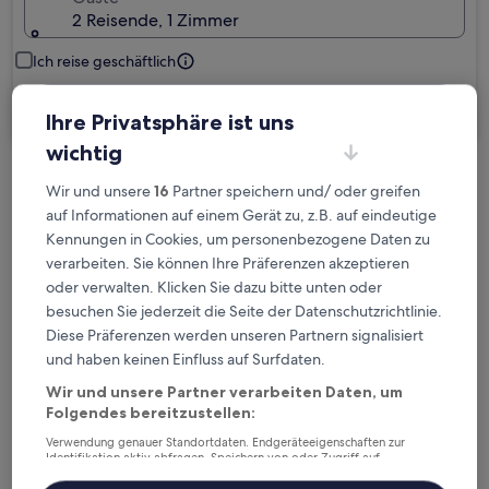
2 Reisende, 1 Zimmer
Ich reise geschäftlich
Suchen
Ihre Privatsphäre ist uns
wichtig
Kostenlose Stornierung bei
Wir und unsere
16
Partner speichern und/ oder greifen
auf Informationen auf einem Gerät zu, z.B. auf eindeutige
Planänderungen
Kennungen in Cookies, um personenbezogene Daten zu
verarbeiten. Sie können Ihre Präferenzen akzeptieren
Verdiene Prämien für jede
oder verwalten. Klicken Sie dazu bitte unten oder
wahrgenommene Übernachtung
besuchen Sie jederzeit die Seite der Datenschutzrichtlinie.
Diese Präferenzen werden unseren Partnern signalisiert
Mehr sparen mit Preisen für Mitglieder
und haben keinen Einfluss auf Surfdaten.
Wir und unsere Partner verarbeiten Daten, um
Folgendes bereitzustellen:
Verwendung genauer Standortdaten. Endgeräteeigenschaften zur
Überprüfe die Preise für diese Daten
Identifikation aktiv abfragen. Speichern von oder Zugriff auf
Informationen auf einem Endgerät. Personalisierte Werbung und
Inhalte, Messung von Werbeleistung und der Performance von Inhalten,