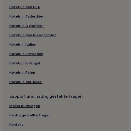
Haustierfreundliche in Silvi
Hotels in den USA
Strand in Silvi
Hotels in Tschechien
Hotels mit Parkplatz in Provinz Teramo
Hotels in Österreich
Familien in Provinz Teramo
Hotels in den Niederlanden
Hotels mit Pool in Provinz Teramo
Haustierfreundliche in Provinz Teramo
Hotels in Italien
Familien in Sulmona
Hotels in Schweden
Hotels mit inbegriffenem Frühstück in Sulmona
Hotels in Portugal
Hotels mit Parkplatz in Provinz L’Aquila
Hotels in Polen
Familien in Abruzzen
Hotels in der Türkei
Hotels mit Pool in Abruzzen
Support und häufig gestellte Fragen
Hotels mit Parkplatz in Abruzzen
Strand in Abruzzen
Meine Buchungen
Haustierfreundliche in Abruzzen
Häufig gestellte Fragen
Familien in Montesilvano
Kontakt