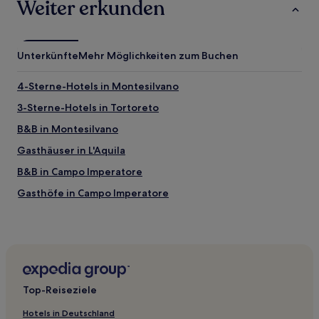
Weiter erkunden
gelten.
Unterkünfte
Mehr Möglichkeiten zum Buchen
4-Sterne-Hotels in Montesilvano
3-Sterne-Hotels in Tortoreto
B&B in Montesilvano
Gasthäuser in L'Aquila
B&B in Campo Imperatore
Gasthöfe in Campo Imperatore
Ferienwohnungen in Abruzzen
B&B in Abruzzen
B&B in Chieti
Hotels mit Parkplatz in Tortoreto Lido
Top-Reiseziele
Familien in Tortoreto Lido
Hotels in Deutschland