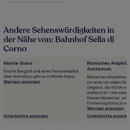
Nacht,
der
in
den
letzten
Andere Sehenswürdigkeiten in
24 Stunden
für
der Nähe von: Bahnhof Sella di
einen
Aufenthalt
Corno
mit
1 Übernachtung
von
Monte Giano
Römisches Amphith
2 Erwachsenen
Amiternum
gefunden
Frische Bergluft und einen Panoramablick
wurde.
über Antrodoco gibt es in Monte Giano.
Römisches Amphitheate
Preise
Weniger anzeigen
nur eine von vielen Se
und
Gegend, die 9,5 km vom
Verfügbarkeiten
entfernt ist – wie wäre 
können
kleinen Abstecher, um e
sich
Erinnerungsfotos zu sc
ändern.
Weniger anzeigen
Es
Unterkünfte anzeigen
Unterkünfte anzeige
können
zusätzliche
Bedingungen