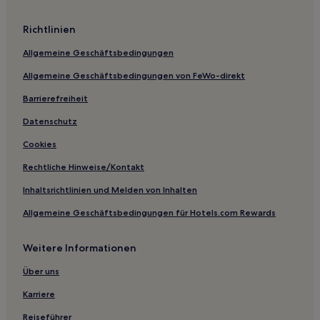
Hotels nahe Strand in Devinuwara
Richtlinien
Kanattagoda Hotels
Allgemeine Geschäftsbedingungen
Kamburupitiya Hotels
Allgemeine Geschäftsbedingungen von FeWo-direkt
Yakkalamulla: Hotels
Barrierefreiheit
Talpe: Hotels
Tangalle: Hotels
Datenschutz
Hotels nahe Bahnhof Midigama
Cookies
Dondra West Hotels
Rechtliche Hinweise/Kontakt
Weligama Hotels
Inhaltsrichtlinien und Melden von Inhalten
Hotels nahe Midigama Left Surf Break
Allgemeine Geschäftsbedingungen für Hotels.com Rewards
Gasthäuser in Midigama
Weitere Informationen
Villen in Talpe
Gasthäuser in Tangalle
Über uns
B&B in Tangalle
Karriere
B&B in Jungle Beach
Reiseführer