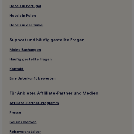
Kunukalapuwa Hotels
Hotels in Portugal
Walahanduwa Hotels
Hotels in Polen
Hakmana: Hotels
Hotels in der Türkei
Walasgala Hotels
Support und häufig gestellte Fragen
Dickwella: Hotels
Meine Buchungen
Fort Galle: Hotels
Hotels nahe Schein Our Lady of Matara
Häufig gestellte Fragen
Weligama: Hotels
Kontakt
Beranagoda Hotels
Eine Unterkunft bewerten
Hotels nahe Leuchtturm von Tangalle
Für Anbieter, Affliliate-Partner und Medien
Kamburupitiya: Hotels
Affiliate-Partner-Programm
Hotels nahe Hummanaya Blowhole
Presse
Habaraduwa: Hotels
Polhena Hotels
Bei uns werben
Devinuwara: Hotels
Reiseveranstalter