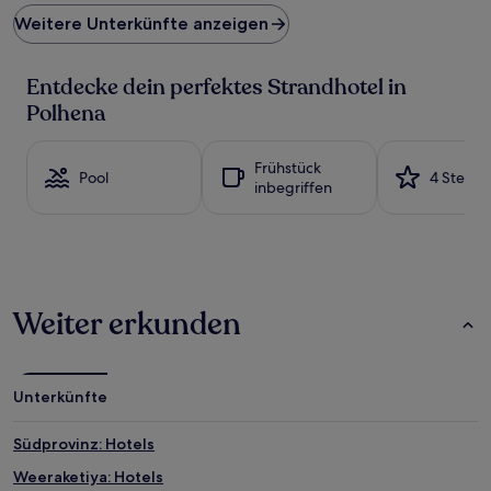
Preis
Weitere Unterkünfte anzeigen
pro
Nacht,
der
Entdecke dein perfektes Strandhotel in
in
den
Polhena
letzten
24 Stunden
für
Frühstück
Pool
4 Sterne
einen
inbegriffen
Aufenthalt
mit
1 Übernachtung
von
2 Erwachsenen
gefunden
Weiter erkunden
wurde.
Preise
und
Verfügbarkeiten
Unterkünfte
können
sich
ändern.
Südprovinz: Hotels
Es
Weeraketiya: Hotels
können