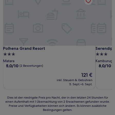
Polhena Grand Resort
Serendipit
Polhena Grand Resort
Serendipit
3.0-
3.0-
Sterne-
Sterne-
Matara
Kamburug
Unterkunft
Unterkunf
5.0
8.0
5,0/10
8,0/10
S
(2 Bewertungen)
von
von
Der
121 €
10,
10,
Preis
(2
Sehr
inkl. Steuern & Gebühren
beträgt
Bewertungen)
gut,
5. Sept.–6. Sept.
121 €
(4
Bewertun
Dies
Dies ist der niedrigste Preis pro Nacht, der in den letzten 24 Stunden für
einen Aufenthalt mit 1 Übernachtung von 2 Erwachsenen gefunden wurde.
ist
Preise und Verfügbarkeiten können sich ändern. Es können zusätzliche
der
Bedingungen gelten.
niedrigste