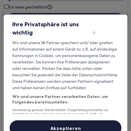
Ich reise geschäftlich
Suchen
Ihre Privatsphäre ist uns
wichtig
Kostenlose Stornierung bei
Wir und unsere
16
Partner speichern und/ oder greifen
Planänderungen
auf Informationen auf einem Gerät zu, z.B. auf eindeutige
Kennungen in Cookies, um personenbezogene Daten zu
verarbeiten. Sie können Ihre Präferenzen akzeptieren
Verdiene Prämien für jede
oder verwalten. Klicken Sie dazu bitte unten oder
wahrgenommene Übernachtung
besuchen Sie jederzeit die Seite der Datenschutzrichtlinie.
Diese Präferenzen werden unseren Partnern signalisiert
Mehr sparen mit Preisen für Mitglieder
und haben keinen Einfluss auf Surfdaten.
Wir und unsere Partner verarbeiten Daten, um
Folgendes bereitzustellen:
Überprüfe die Preise für diese Daten
Verwendung genauer Standortdaten. Endgeräteeigenschaften zur
Identifikation aktiv abfragen. Speichern von oder Zugriff auf
Informationen auf einem Endgerät. Personalisierte Werbung und
Heute
Morgen
Inhalte, Messung von Werbeleistung und der Performance von Inhalten,
Zielgruppenforschung sowie Entwicklung und Verbesserung von
Akzeptieren
6. Aug. - 7. Aug.
7. Aug. - 8. Aug.
Angeboten.