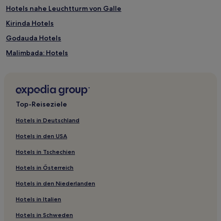
zusätzliche
Hotels nahe Leuchtturm von Galle
Bedingungen
gelten.
Kirinda Hotels
Godauda Hotels
Malimbada: Hotels
Hotels nahe Koggala
Matara: Hotels
Attaragoda Hotels
Top-Reiseziele
Galle Hotels
Hotels in Deutschland
Imaduwa: Hotels
Hotels in den USA
Akuressa: Hotels
Hotels in Tschechien
Unawatuna Hotels
Hotels in Österreich
Mulatiyana: Hotels
Hotels in den Niederlanden
Mulatiyana Hotels
Hotels in Italien
Okewela: Hotels
Akmeemana: Hotels
Hotels in Schweden