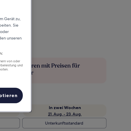
em Gerät zu,
eiten. Sie
 oder
rden unseren
n:
chern von oder
Mehr sparen mit Preisen für
rbeleistung und
boten.
Mitglieder
ptieren
e
In zwei Wochen
21. Aug. - 23. Aug.
Unterkunftsstandard