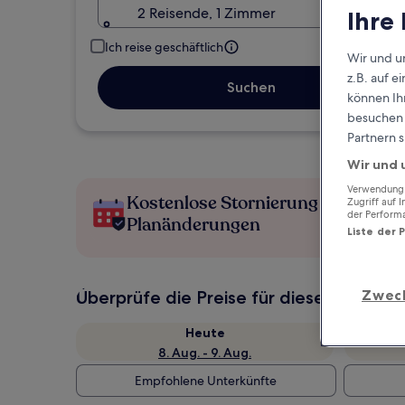
2 Reisende, 1 Zimmer
Ihre
Ich reise geschäftlich
Wir und u
z.B. auf 
Suchen
können Ihr
besuchen S
Partnern s
Wir und 
Verwendung g
Kostenlose Stornierung bei
Zugriff auf 
der Perform
Planänderungen
Liste der 
Zwec
Überprüfe die Preise für diese Daten
Heute
8. Aug. - 9. Aug.
Empfohlene Unterkünfte