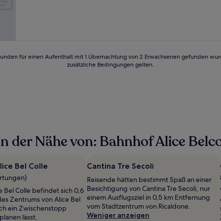
Hervorragend,
(246
Bewertungen)
24 Stunden für einen Aufenthalt mit 1 Übernachtung von 2 Erwachsenen gefunden wu
zusätzliche Bedingungen gelten.
 der Nähe von: Bahnhof Alice Belco
lice Bel Colle
Cantina Tre Secoli
ertungen)
Reisende hätten bestimmt Spaß an einer
Besichtigung von Cantina Tre Secoli, nur
e Bel Colle befindet sich 0,6
einem Ausflugsziel in 0,5 km Entfernung
es Zentrums von Alice Bel
vom Stadtzentrum von Ricaldone.
sich ein Zwischenstopp
Weniger anzeigen
planen lässt.