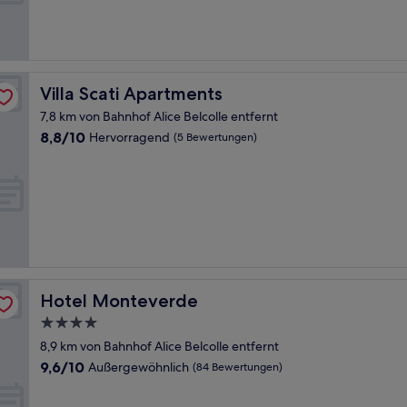
Bewertungen)
Villa Scati Apartments
Villa Scati Apartments
7,8 km von Bahnhof Alice Belcolle entfernt
8.8
8,8/10
Hervorragend
(5 Bewertungen)
von
10,
Hervorragend,
(5
Bewertungen)
Hotel Monteverde
Hotel Monteverde
4.0-
Sterne-
8,9 km von Bahnhof Alice Belcolle entfernt
Unterkunft
9.6
9,6/10
Außergewöhnlich
(84 Bewertungen)
von
10,