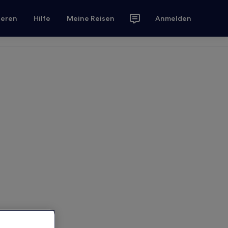
ieren
Hilfe
Meine Reisen
Anmelden