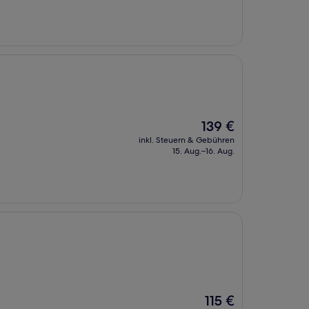
80 €
Der
139 €
Preis
inkl. Steuern & Gebühren
beträgt
15. Aug.–16. Aug.
139 €
Der
115 €