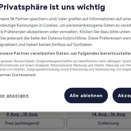
 Privatsphäre ist uns wichtig
nsere
16
Partner speichern und/ oder greifen auf Informationen auf ein
eindeutige Kennungen in Cookies, um personenbezogene Daten zu verarb
e Präferenzen akzeptieren oder verwalten. Klicken Sie dazu bitte unten
ie jederzeit die Seite der Datenschutzrichtlinie. Diese Präferenzen we
ignalisiert und haben keinen Einfluss auf Surfdaten.
unsere Partner verarbeiten Daten, um Folgendes bereitzustelle
enauer Standortdaten. Endgeräteeigenschaften zur Identifikation aktiv abfragen. Spei
Verdiene Prämien für jede
Informationen auf einem Endgerät. Personalisierte Werbung und Inhalte, Messung von We
ance von Inhalten, Zielgruppenforschung sowie Entwicklung und Verbesserung von Ange
wahrgenommene Übernachtung
Partner (Lieferanten)
ke anzeigen
Alle ablehnen
Akze
Morgen
Nächstes Wochenend
9. Aug. - 10. Aug.
14. Aug. - 16. Aug.
Preis (aufsteigend)
Entfernung