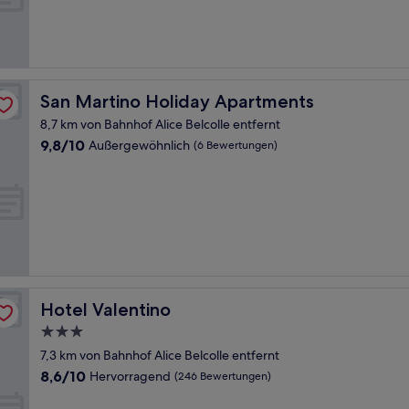
Außergewöhnlich,
(84
Bewertungen)
San Martino Holiday Apartments
San Martino Holiday Apartments
8,7 km von Bahnhof Alice Belcolle entfernt
9.8
9,8/10
Außergewöhnlich
(6 Bewertungen)
von
10,
Außergewöhnlich,
(6
Bewertungen)
Hotel Valentino
Hotel Valentino
3.0-
Sterne-
7,3 km von Bahnhof Alice Belcolle entfernt
Unterkunft
8.6
8,6/10
Hervorragend
(246 Bewertungen)
von
10,