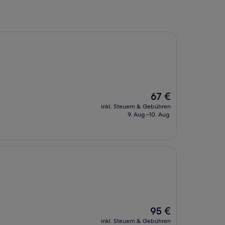
Der
67 €
Preis
inkl. Steuern & Gebühren
beträgt
9. Aug.–10. Aug.
67 €
Der
95 €
Preis
inkl. Steuern & Gebühren