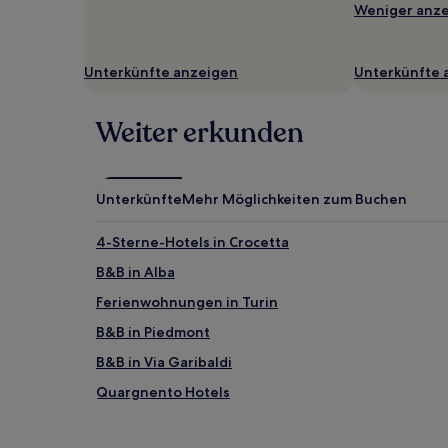
gefunden
Weniger anz
wurde.
Preise
und
Unterkünfte anzeigen
Unterkünfte 
Verfügbarkeiten
können
sich
Weiter erkunden
ändern.
Es
können
zusätzliche
Unterkünfte
Mehr Möglichkeiten zum Buchen
Bedingungen
gelten.
4-Sterne-Hotels in Crocetta
B&B in Alba
Ferienwohnungen in Turin
B&B in Piedmont
B&B in Via Garibaldi
Quargnento Hotels
Sessame Hotels