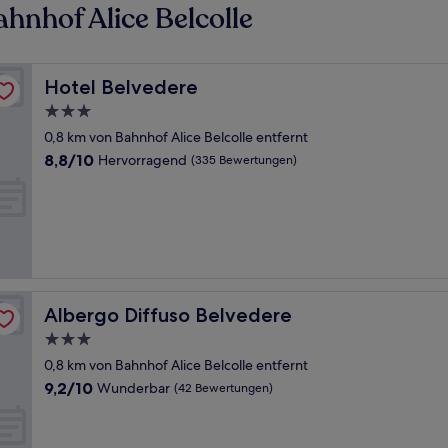
hnhof Alice Belcolle
Hotel Belvedere
Hotel Belvedere
3.0-
Sterne-
0,8 km von Bahnhof Alice Belcolle entfernt
Unterkunft
8.8
8,8/10
Hervorragend
(335 Bewertungen)
von
10,
Hervorragend,
(335
Bewertungen)
Albergo Diffuso Belvedere
Albergo Diffuso Belvedere
3.0-
Sterne-
0,8 km von Bahnhof Alice Belcolle entfernt
Unterkunft
9.2
9,2/10
Wunderbar
(42 Bewertungen)
von
10,
Wunderbar,