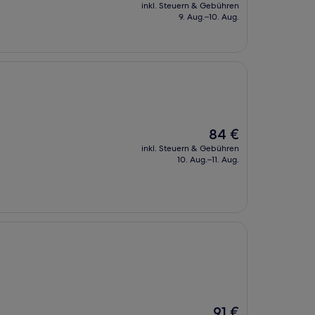
Preis
inkl. Steuern & Gebühren
beträgt
9. Aug.–10. Aug.
115 €
Der
84 €
Preis
inkl. Steuern & Gebühren
beträgt
10. Aug.–11. Aug.
84 €
Der
91 €