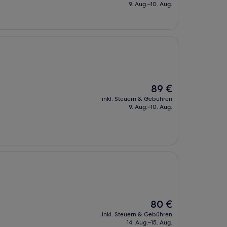
beträgt
9. Aug.–10. Aug.
95 €
Der
89 €
Preis
inkl. Steuern & Gebühren
beträgt
9. Aug.–10. Aug.
89 €
Der
80 €
Preis
inkl. Steuern & Gebühren
beträgt
14. Aug.–15. Aug.