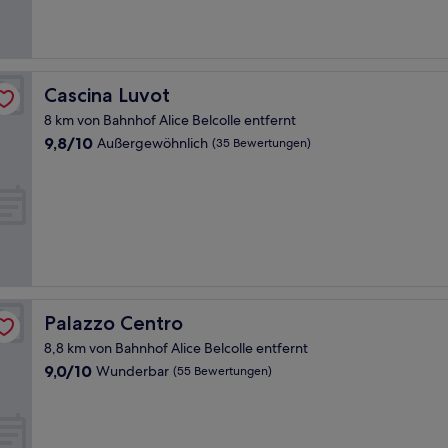
(42
Bewertungen)
Cascina Luvot
Cascina Luvot
8 km von Bahnhof Alice Belcolle entfernt
9.8
9,8/10
Außergewöhnlich
(35 Bewertungen)
von
10,
Außergewöhnlich,
(35
Bewertungen)
Palazzo Centro
Palazzo Centro
8,8 km von Bahnhof Alice Belcolle entfernt
9.0
9,0/10
Wunderbar
(55 Bewertungen)
von
10,
Wunderbar,
(55