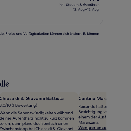
Preis
inkl. Steuern & Gebühren
beträgt
12. Aug.–13. Aug.
91 €
rde. Preise und Verfügbarkeiten können sich ändern. Es können
lle
Chiesa di S. Giovanni Battista
Cantina Maranzana
8.0/10 (1 Bewertung)
Reisende hätten bestimmt Sp
Besichtigung von Cantina Ma
Wenn die Sehenswürdigkeiten während
einem der Ausflugsziele im 
deines Aufenthalts nicht zu kurz kommen
Maranzana.
sollen, dann plane doch einfach einen
Weniger anzeigen
Zwischenstopp bei Chiesa di S. Giovanni