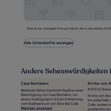
Dies
Dies ist der niedrigste Preis pro Nacht, der in den letzten 
ist
der
niedrigste
Alle Unterkünfte anzeigen
Preis
pro
Nacht,
der
in
Andere Sehenswürdigkeiten in
den
letzten
24 Stunden
für
Casa Bertalero
Kirche von A
einen
8.0/10 (2 Bew
Reisende hätten bestimmt Spaß an einer
Aufenthalt
Besichtigung von Casa Bertalero, nur
mit
Kirche von Alic
einem Ausflugsziel in 0,6 km Entfernung
1 Übernachtung
km außerhalb d
vom Stadtzentrum von Alice Bel Colle.
von
Colle, sodass 
Weniger anzeigen
2 Erwachsenen
problemlos ein