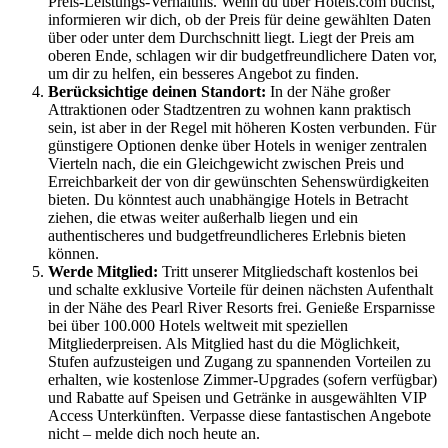
Preis-Leistungs-Verhältnis. Wenn du über Hotels.com buchst,
informieren wir dich, ob der Preis für deine gewählten Daten
über oder unter dem Durchschnitt liegt. Liegt der Preis am
oberen Ende, schlagen wir dir budgetfreundlichere Daten vor,
um dir zu helfen, ein besseres Angebot zu finden.
Berücksichtige deinen Standort:
In der Nähe großer
Attraktionen oder Stadtzentren zu wohnen kann praktisch
sein, ist aber in der Regel mit höheren Kosten verbunden. Für
günstigere Optionen denke über Hotels in weniger zentralen
Vierteln nach, die ein Gleichgewicht zwischen Preis und
Erreichbarkeit der von dir gewünschten Sehenswürdigkeiten
bieten. Du könntest auch unabhängige Hotels in Betracht
ziehen, die etwas weiter außerhalb liegen und ein
authentischeres und budgetfreundlicheres Erlebnis bieten
können.
Werde Mitglied:
Tritt unserer Mitgliedschaft kostenlos bei
und schalte exklusive Vorteile für deinen nächsten Aufenthalt
in der Nähe des Pearl River Resorts frei. Genieße Ersparnisse
bei über 100.000 Hotels weltweit mit speziellen
Mitgliederpreisen. Als Mitglied hast du die Möglichkeit,
Stufen aufzusteigen und Zugang zu spannenden Vorteilen zu
erhalten, wie kostenlose Zimmer-Upgrades (sofern verfügbar)
und Rabatte auf Speisen und Getränke in ausgewählten VIP
Access Unterkünften. Verpasse diese fantastischen Angebote
nicht – melde dich noch heute an.