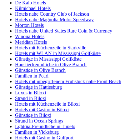
De Kalb Hotels
Kilmichael Hotels
Hotels nahe Country Club of Jackson
Hotels nahe Magnolia Motor Speedway
Morton Hotels
Hotels nahe United States Rare Coin & Currency
Winona Hotels
Meridian Hotels
Hotels mit Küchenzeile in Starkville
Hotels mit WLAN in Mississippi Golfküste
Günstige in Mississippi Golfküste
Haustierfreundliche in Olive Branch
Günstige in Olive Branch
Familien in Pearl
Hotels mit inbegriffenem Frühstück nahe Front Beach
Günstige in Hattiesburg
Luxus in Biloxi
Strand in Biloxi
Hotels mit Küchenzeile in Biloxi
Hotels mit Casino in Biloxi
Günstige in Biloxi
Strand in Ocean Springs
Lgbtqia-Freundliche in Tupelo
Familien in Vicksburg
Hotels mit Casino in Gulfport