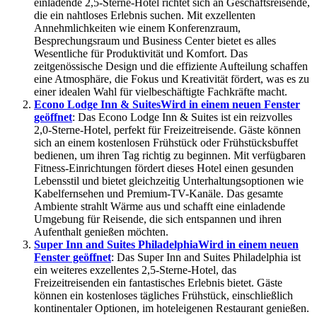
einladende 2,5-Sterne-Hotel richtet sich an Geschäftsreisende,
die ein nahtloses Erlebnis suchen. Mit exzellenten
Annehmlichkeiten wie einem Konferenzraum,
Besprechungsraum und Business Center bietet es alles
Wesentliche für Produktivität und Komfort. Das
zeitgenössische Design und die effiziente Aufteilung schaffen
eine Atmosphäre, die Fokus und Kreativität fördert, was es zu
einer idealen Wahl für vielbeschäftigte Fachkräfte macht.
Econo Lodge Inn & Suites
Wird in einem neuen Fenster
geöffnet
: Das Econo Lodge Inn & Suites ist ein reizvolles
2,0-Sterne-Hotel, perfekt für Freizeitreisende. Gäste können
sich an einem kostenlosen Frühstück oder Frühstücksbuffet
bedienen, um ihren Tag richtig zu beginnen. Mit verfügbaren
Fitness-Einrichtungen fördert dieses Hotel einen gesunden
Lebensstil und bietet gleichzeitig Unterhaltungsoptionen wie
Kabelfernsehen und Premium-TV-Kanäle. Das gesamte
Ambiente strahlt Wärme aus und schafft eine einladende
Umgebung für Reisende, die sich entspannen und ihren
Aufenthalt genießen möchten.
Super Inn and Suites Philadelphia
Wird in einem neuen
Fenster geöffnet
: Das Super Inn and Suites Philadelphia ist
ein weiteres exzellentes 2,5-Sterne-Hotel, das
Freizeitreisenden ein fantastisches Erlebnis bietet. Gäste
können ein kostenloses tägliches Frühstück, einschließlich
kontinentaler Optionen, im hoteleigenen Restaurant genießen.