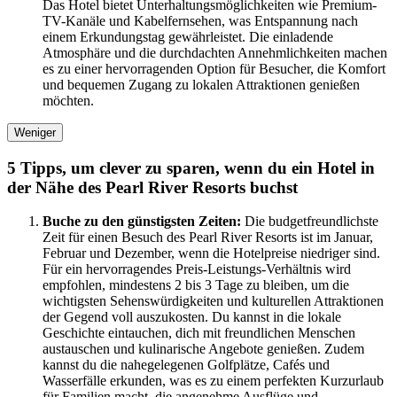
Das Hotel bietet Unterhaltungsmöglichkeiten wie Premium-
TV-Kanäle und Kabelfernsehen, was Entspannung nach
einem Erkundungstag gewährleistet. Die einladende
Atmosphäre und die durchdachten Annehmlichkeiten machen
es zu einer hervorragenden Option für Besucher, die Komfort
und bequemen Zugang zu lokalen Attraktionen genießen
möchten.
Weniger
5 Tipps, um clever zu sparen, wenn du ein Hotel in
der Nähe des Pearl River Resorts buchst
Buche zu den günstigsten Zeiten:
Die budgetfreundlichste
Zeit für einen Besuch des Pearl River Resorts ist im Januar,
Februar und Dezember, wenn die Hotelpreise niedriger sind.
Für ein hervorragendes Preis-Leistungs-Verhältnis wird
empfohlen, mindestens 2 bis 3 Tage zu bleiben, um die
wichtigsten Sehenswürdigkeiten und kulturellen Attraktionen
der Gegend voll auszukosten. Du kannst in die lokale
Geschichte eintauchen, dich mit freundlichen Menschen
austauschen und kulinarische Angebote genießen. Zudem
kannst du die nahegelegenen Golfplätze, Cafés und
Wasserfälle erkunden, was es zu einem perfekten Kurzurlaub
für Familien macht, die angenehme Ausflüge und