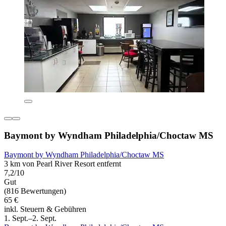
Baymont by Wyndham Philadelphia/Choctaw MS
Baymont by Wyndham Philadelphia/Choctaw MS
3 km von Pearl River Resort entfernt
7,2/10
Gut
(816 Bewertungen)
65 €
inkl. Steuern & Gebühren
1. Sept.–2. Sept.