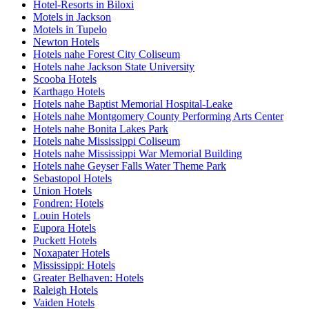
Hotel-Resorts in Biloxi
Motels in Jackson
Motels in Tupelo
Newton Hotels
Hotels nahe Forest City Coliseum
Hotels nahe Jackson State University
Scooba Hotels
Karthago Hotels
Hotels nahe Baptist Memorial Hospital-Leake
Hotels nahe Montgomery County Performing Arts Center
Hotels nahe Bonita Lakes Park
Hotels nahe Mississippi Coliseum
Hotels nahe Mississippi War Memorial Building
Hotels nahe Geyser Falls Water Theme Park
Sebastopol Hotels
Union Hotels
Fondren: Hotels
Louin Hotels
Eupora Hotels
Puckett Hotels
Noxapater Hotels
Mississippi: Hotels
Greater Belhaven: Hotels
Raleigh Hotels
Vaiden Hotels