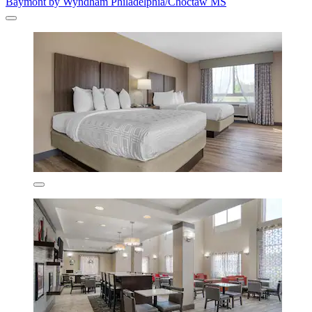
Baymont by Wyndham Philadelphia/Choctaw MS