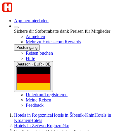
App herunterladen
Sichere dir Sofortrabatte dank Preisen für Mitglieder
Anmelden
Mehr zu Hotels.com Rewards
Posteingang
Reisen buchen
Hilfe
Deutsch · EUR · DE
Unterkunft registrieren
Meine Reisen
Feedback
Hotels in Rogoznica
Hotels in Šibenik-Knin
Hotels in
Kroatien
Hotels
Hotels in Zečevo Rogozničko