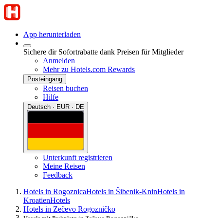
App herunterladen
Sichere dir Sofortrabatte dank Preisen für Mitglieder
Anmelden
Mehr zu Hotels.com Rewards
Posteingang
Reisen buchen
Hilfe
Deutsch · EUR · DE
Unterkunft registrieren
Meine Reisen
Feedback
Hotels in Rogoznica
Hotels in Šibenik-Knin
Hotels in
Kroatien
Hotels
Hotels in Zečevo Rogozničko