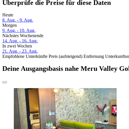
Überprüfe die Preise für diese Daten
Heute
8. Aug. - 9. Aug.
Morgen
9. Aug. - 10. Aug.
Nächstes Wochenende
14. Aug. - 16. Aug.
In zwei Wochen
21. Aug. - 23. Aug.
Empfohlene Unterkünfte
Preis (aufsteigend)
Entfernung
Unterkunftss
Deine Ausgangsbasis nahe Meru Valley Go