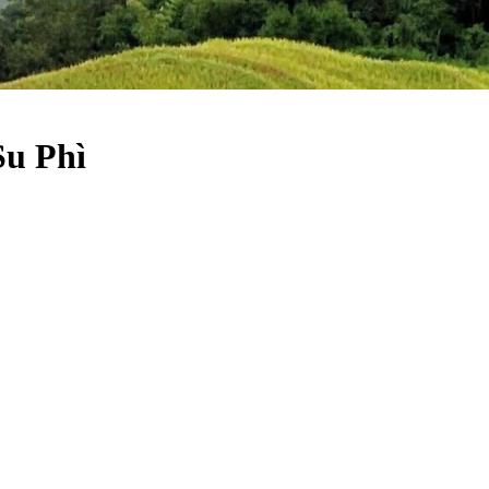
Su Phì