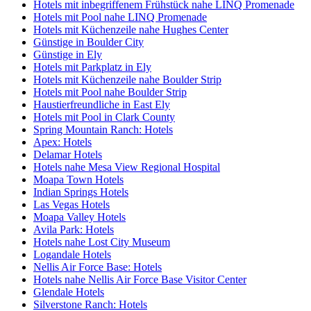
Hotels mit inbegriffenem Frühstück nahe LINQ Promenade
Hotels mit Pool nahe LINQ Promenade
Hotels mit Küchenzeile nahe Hughes Center
Günstige in Boulder City
Günstige in Ely
Hotels mit Parkplatz in Ely
Hotels mit Küchenzeile nahe Boulder Strip
Hotels mit Pool nahe Boulder Strip
Haustierfreundliche in East Ely
Hotels mit Pool in Clark County
Spring Mountain Ranch: Hotels
Apex: Hotels
Delamar Hotels
Hotels nahe Mesa View Regional Hospital
Moapa Town Hotels
Indian Springs Hotels
Las Vegas Hotels
Moapa Valley Hotels
Avila Park: Hotels
Hotels nahe Lost City Museum
Logandale Hotels
Nellis Air Force Base: Hotels
Hotels nahe Nellis Air Force Base Visitor Center
Glendale Hotels
Silverstone Ranch: Hotels