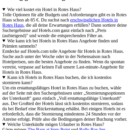
Wie viel kostet ein Hotel in Rotes Haus?
Tolle Optionen für alle Budgets und Anforderungen gibt es in Rotes
Haus schon ab 85 €. Du suchst nach
erschwinglichen Hotels in
Rotes Haus
, die all deine Erwartungen erfüllen? Dann sortiere deine
Suchergebnisse auf Hotels.com ganz einfach nach „Preis
(aufsteigend)" und wende die entsprechenden Filter an.
Wie kann ich bei Hotels in Rotes Haus Angebote finden und
Prämien sammeln?
Entdecke auf Hotels.com tolle Angebote für Hotels in Rotes Haus.
Suche auch unter der Woche oder in der Nebensaison nach
Hotelpreisen, um die besten Angebote zu finden. Wenn du spontan
verreist, verpasse auf keinen Fall unsere Last-minute-Angebote für
Hotels in Rotes Haus.
Kann ich Hotels in Rotes Haus buchen, die ich kostenlos
stornieren kann?
Um ein erstattungsfähiges Hotel in Rotes Haus zu buchen, wähle
auf der Seite mit den Suchergebnissen unter „Stornierungsoptionen
der Unterkunft" ganz einfach „Voll erstattungsfähige Unterkunft"
aus. Der Großteil der Hotels lässt sich kostenlos stornieren, sodass
du bei Bedarf eine Rückerstattung erhältst. Bei einigen Hotels ist es
erforderlich, dass die Stornierung mindestens 24 Stunden vor der
Anreise erfolgt. Prüfe also die Bedingungen deiner Buchung vorher.
Welche Unterkünfte mögen Urlauber in Rotes Haus?
Gäste mögen
The Barn at Spry Point
und
Rollo Bay Inn
.