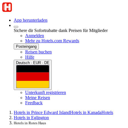
App herunterladen
Sichere dir Sofortrabatte dank Preisen für Mitglieder
Anmelden
Mehr zu Hotels.com Rewards
Posteingang
Reisen buchen
Hilfe
Deutsch · EUR · DE
Unterkunft registrieren
Meine Reisen
Feedback
Hotels in Prince Edward Island
Hotels in Kanada
Hotels
Hotels in Eglington
Hotels in Rotes Haus