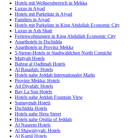
Hotels mit Wellnessbereich in Mekka
Luxus in Ajyad
Hotels mit Parkplatz in Ajyad
Familien in Ajyad
Hotels mit Parkplatz in King Abdullah Economic City
Luxus in Ash Shati
Ferienwohnungen in King Abdullah Economic City
Aparthotels in Dschidda
Aparthotels in Provinz Mekka
5-Sterne-Hotels in Stadtwäldchen North Corniche
Maţīyah Hotels
Baḩrat al Qadīmah Hotels
Al Rasaifah: Hotels
Hotels nahe Jeddah Internationaler Markt
Provinz Mekka: Hotels
Ad Diyafah: Hotels
Bay La Sun Hotels
Hotels nahe Jeddah Fountain View
Şumaymah Hotels
Dschidda Hotels
Hotels nahe Hera Street
Hotels nahe Qishla of Jeddah
Al Naseem Hotels
Al Shawqiyyah: Hotels
Al Kamil Hotels