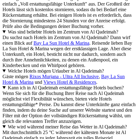
einfach „Voll erstattungsfähige Unterkunft" aus. Der Großteil der
Hotels lässt sich kostenlos stornieren, sodass du bei Bedarf eine
Rückerstattung erhältst. Bei einigen Hotels ist es erforderlich, dass
die Stornierung mindestens 24 Stunden vor der Anreise erfolgt.
Prüfe also die Bedingungen deiner Buchung vorher.
Was sind beliebte Hotels im Zentrum von Al Qadeimah?
Du suchst nach Hotels im Zentrum von Al Qadeimah? Dann wirf
einen Blick auf
Bay La Sun Hotel & Marina
. Reisende lieben Bay
La Sun Hotel & Marina wegen der erstklassigen Lage. Aber diese
Unterkunft, ein Hotel, besticht nicht nur dadurch, sondern auch
durch ihre Annehmlichkeiten, zu denen ein Außenpool, ein
Kinderbecken und ein Whirlpool gehören.
Welche Hotels mögen Urlauber in Al Qadeimah?
Gäste mögen
Rixos Murjana - Ultra All Inclusive
,
Bay La Sun
Hotel & Marina
und
Views Hotel & Residences
.
Kann ich in Al Qadeimah erstattungsfähige Hotels buchen?
Wenn Sie sich für die Buchung Ihrer Reise nach Al Qadeimah
möglichst viel Flexibilität wünschen, bieten viele Hotels
erstattungsfähige* Preise. Du kannst diese Unterkünfte ganz einfach
finden, indem du deine Suche auf unserer Website startest und den
Filter mit der Option der vollständigen Rückerstattung wählst, um
gleich die relevanten Treffer anzuzeigen.
Wie wird während meiner Reise das Wetter in Al Qadeimah?
Mit durchschnittlich 25 °C während der kältesten Monate ist Al
Qadeimah einfach zu jeder Jahreszeit ein tolles Reiseziel.