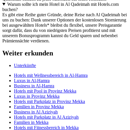
Warum sollte ich mein Hotel in Al Qadeimah mit Hotels.com
buchen?
Es gibt eine Reihe guter Gründe, deine Reise nach Al Qadeimah bei
uns zu buchen: Dank unserer Optionen der kostenlosen Stornierung
bei ausgewählten Hotels* bleibst du flexibel, unsere Preisgarantie
sorgt dafür, dass du von niedrigsten Preisen profitierst und mit
unserem Bonusprogramm kannst du Geld sparen und nebenbei
Prämiennächte verdienen.
Weiter erkunden
Unterkünfte
Hotels mit Wellnessbereich in Al-Hamra
Luxus in Al-Hamra
Business in Al-Hamra
Hotels mit Pool in Provinz Mekka
Luxus in Provinz Mekka
Hotels mit Parkplatz in Provinz Mekka
Familien in Provinz Mekka
Business in Al Aziziyah
Hotels mit Parkplatz in Al Aziziyah
Familien in Mekka
Hotels mit Fitnessbereich in Mekka