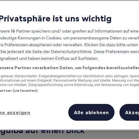
 Privatsphäre ist uns wichtig
nsere
16
Partner speichern und/ oder greifen auf Informationen auf ein
eindeutige Kennungen in Cookies, um personenbezogene Daten zu verarb
e Präferenzen akzeptieren oder verwalten. Klicken Sie dazu bitte unten
ie jederzeit die Seite der Datenschutzrichtlinie. Diese Präferenzen we
ignalisiert und haben keinen Einfluss auf Surfdaten.
unsere Partner verarbeiten Daten, um Folgendes bereitzustelle
Verdiene Prämien für jede
wahrgenommene Übernachtung
enauer Standortdaten. Endgeräteeigenschaften zur Identifikation aktiv abfragen. Spei
Informationen auf einem Endgerät. Personalisierte Werbung und Inhalte, Messung von We
ance von Inhalten, Zielgruppenforschung sowie Entwicklung und Verbesserung von Ange
Partner (Lieferanten)
ke anzeigen
Alle ablehnen
Akze
Morgen
Dieses Wochenende
7. Aug. - 8. Aug.
7. Aug. - 9. Aug.
guiba auf einen Blick