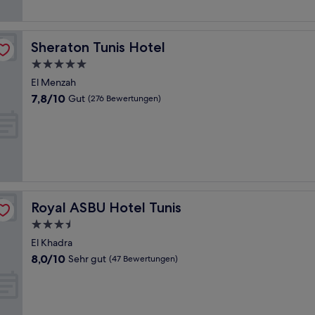
Sheraton Tunis Hotel
Sheraton Tunis Hotel
5.0-
Sterne-
El Menzah
Unterkunft
7.8
7,8/10
Gut
(276 Bewertungen)
von
10,
Gut,
(276
Bewertungen)
Royal ASBU Hotel Tunis
Royal ASBU Hotel Tunis
3.5-
Sterne-
El Khadra
Unterkunft
8.0
8,0/10
Sehr gut
(47 Bewertungen)
von
10,
Sehr
gut,