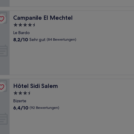
Bewertungen)
Campanile El Mechtel
Campanile El Mechtel
4.5-
Sterne-
Le Bardo
Unterkunft
8.2
8,2/10
Sehr gut
(84 Bewertungen)
von
10,
Sehr
gut,
(84
Bewertungen)
Hôtel Sidi Salem
Hôtel Sidi Salem
3.5-
Sterne-
Bizerte
Unterkunft
6.4
6,4/10
(92 Bewertungen)
von
10,
(92
Bewertungen)