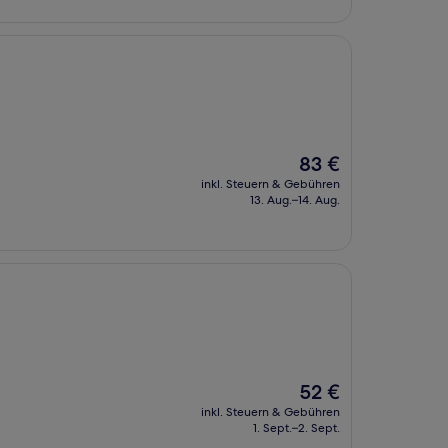
Der
83 €
Preis
inkl. Steuern & Gebühren
beträgt
13. Aug.–14. Aug.
83 €
Der
52 €
Preis
inkl. Steuern & Gebühren
beträgt
1. Sept.–2. Sept.
52 €