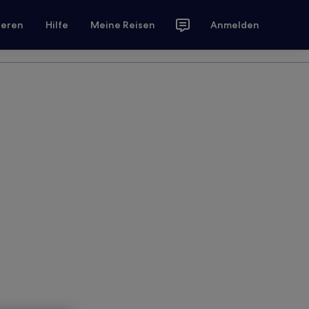
ieren
Hilfe
Meine Reisen
Anmelden