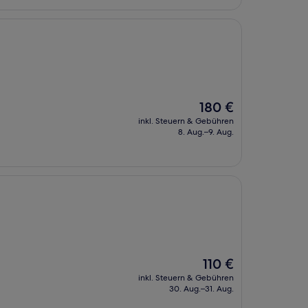
Der
180 €
Preis
inkl. Steuern & Gebühren
beträgt
8. Aug.–9. Aug.
180 €
Der
110 €
Preis
inkl. Steuern & Gebühren
beträgt
30. Aug.–31. Aug.
110 €