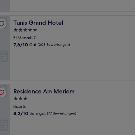
(47
Bewertungen)
Tunis Grand Hotel
Tunis Grand Hotel
5.0-
Sterne-
El Menzah 7
Unterkunft
7.6
7,6/10
Gut
(208 Bewertungen)
von
10,
Gut,
(208
Bewertungen)
Residence Ain Meriem
Residence Ain Meriem
3.0-
Sterne-
Bizerte
Unterkunft
8.2
8,2/10
Sehr gut
(77 Bewertungen)
von
10,
Sehr
gut,