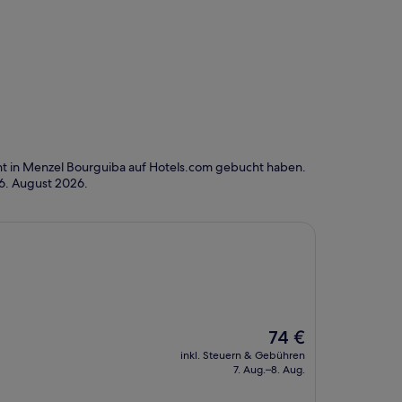
ht in Menzel Bourguiba auf Hotels.com gebucht haben.
6. August 2026
.
Der
74 €
Preis
inkl. Steuern & Gebühren
beträgt
7. Aug.–8. Aug.
74 €