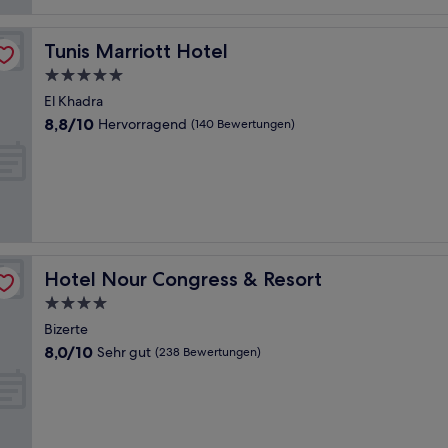
Tunis Marriott Hotel
Tunis Marriott Hotel
5.0-
Sterne-
El Khadra
Unterkunft
8.8
8,8/10
Hervorragend
(140 Bewertungen)
von
10,
Hervorragend,
(140
Bewertungen)
Hotel Nour Congress & Resort
Hotel Nour Congress & Resort
4.0-
Sterne-
Bizerte
Unterkunft
8.0
8,0/10
Sehr gut
(238 Bewertungen)
von
10,
Sehr
gut,
(238