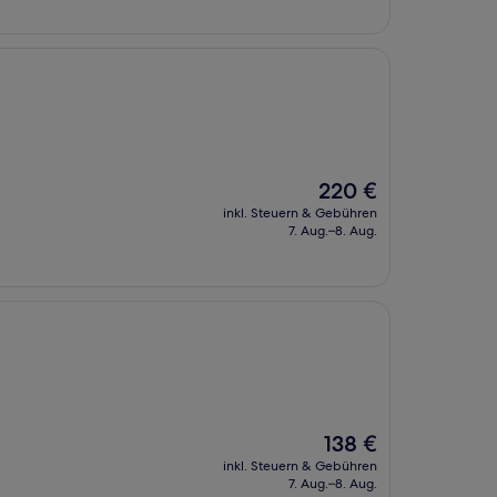
Der
220 €
Preis
inkl. Steuern & Gebühren
beträgt
7. Aug.–8. Aug.
220 €
Der
138 €
Preis
inkl. Steuern & Gebühren
beträgt
7. Aug.–8. Aug.