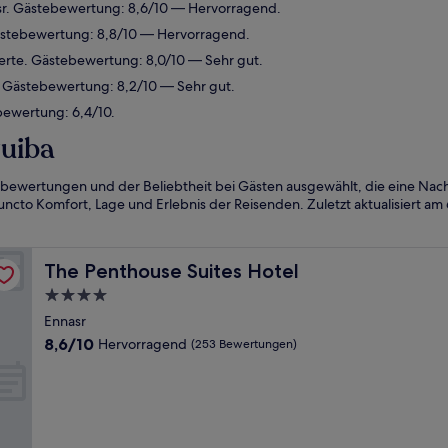
sr. Gästebewertung: 8,6/10 — Hervorragend.
ästebewertung: 8,8/10 — Hervorragend.
erte. Gästebewertung: 8,0/10 — Sehr gut.
. Gästebewertung: 8,2/10 — Sehr gut.
bewertung: 6,4/10.
guiba
bewertungen und der Beliebtheit bei Gästen ausgewählt, die eine Nac
ncto Komfort, Lage und Erlebnis der Reisenden. Zuletzt aktualisiert am
The Penthouse Suites Hotel
The Penthouse Suites Hotel
4.0-
Sterne-
Ennasr
Unterkunft
8.6
8,6/10
Hervorragend
(253 Bewertungen)
von
10,
Hervorragend,
(253
Bewertungen)