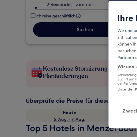
2 Reisende, 1 Zimmer
Ihre
Ich reise geschäftlich
Suchen
Wir und u
z.B. auf 
können Ihr
besuchen S
Partnern s
Wir und 
Kostenlose Stornierung bei
Planänderungen
Verwendung g
Zugriff auf 
der Perform
Liste der 
Überprüfe die Preise für diese Daten
Zwec
Heute
6. Aug. - 7. Aug.
Top 5 Hotels in Menzel Bour