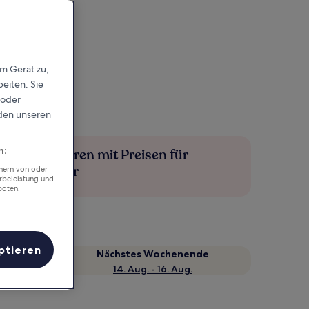
em Gerät zu,
eiten. Sie
 oder
rden unseren
n:
Mehr sparen mit Preisen für
Mitglieder
chern von oder
rbeleistung und
boten.
ptieren
Nächstes Wochenende
14. Aug. - 16. Aug.