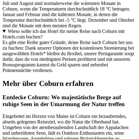
Juli und August sind normalerweise die wärmsten Monate in
Coburn, wenn die Temperaturen durchschnittlich 18 °C betragen.
Januar und Februar sind die kältesten Monate, in denen die
Temperatur durchschnittlich bei -5 °C liegt. Dezember und Oktober
sind die Monate mit dem meisten Regen.
Wieso sollte ich das Hotel für meine Reise nach Coburn mit
Hotels.com buchen?
Es gibt eine Reihe guter Gründe, deine Reise nach Coburn bei uns
zu buchen: Dank unserer Optionen der kostenlosen Stornierung bei
ausgewählten Hotels* bleibst du flexibel, unsere Preisgarantie sorgt
dafür, dass du von niedrigsten Preisen profitierst und mit unserem
Bonusprogramm kannst du Geld sparen und nebenbei
Prämiennächte verdienen.
Mehr über Coburn erfahren
Entdecke Coburn: Wo majestätische Berge auf
ruhige Seen in der Umarmung der Natur treffen
Eingebettet im Herzen von Maine ist Coburn ein bezauberndes,
abseits gelegenes Reiseziel, wo die Natur die Oberhand hat.
Umgeben von der atemberaubenden Landschaft der Appalachen
und unberührten Seen, lädt es Outdoor-Enthusiasten ein, seine
Wanderwege, Angelplätze und ruhigen Picknickbereiche zu