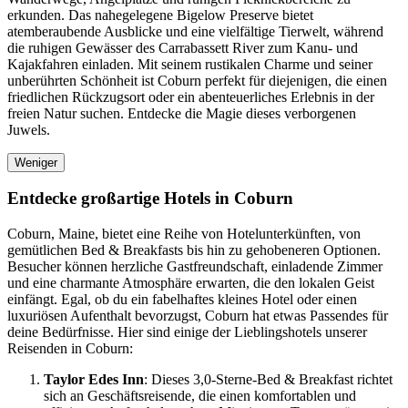
erkunden. Das nahegelegene Bigelow Preserve bietet
atemberaubende Ausblicke und eine vielfältige Tierwelt, während
die ruhigen Gewässer des Carrabassett River zum Kanu- und
Kajakfahren einladen. Mit seinem rustikalen Charme und seiner
unberührten Schönheit ist Coburn perfekt für diejenigen, die einen
friedlichen Rückzugsort oder ein abenteuerliches Erlebnis in der
freien Natur suchen. Entdecke die Magie dieses verborgenen
Juwels.
Weniger
Entdecke großartige Hotels in Coburn
Coburn, Maine, bietet eine Reihe von Hotelunterkünften, von
gemütlichen Bed & Breakfasts bis hin zu gehobeneren Optionen.
Besucher können herzliche Gastfreundschaft, einladende Zimmer
und eine charmante Atmosphäre erwarten, die den lokalen Geist
einfängt. Egal, ob du ein fabelhaftes kleines Hotel oder einen
luxuriösen Aufenthalt bevorzugst, Coburn hat etwas Passendes für
deine Bedürfnisse. Hier sind einige der Lieblingshotels unserer
Reisenden in Coburn:
Taylor Edes Inn
: Dieses 3,0-Sterne-Bed & Breakfast richtet
sich an Geschäftsreisende, die einen komfortablen und