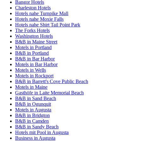
Bangor Hotels
Charleston Hotels
Hotels nahe Turnpike Mall
Hotels nahe Moxie Falls
Hotels nahe Shirt Tail Point Park
The Forks Hotels
Washington Hotels
B&B in Maine Street
Motels in Portland
B&B in Portland
B&B in Bar Harbor
Motels in Bar Harbor
Motels in Wells
Motels in Rockport
B&B in Barrett's Cove Public Beach
Motels in Maine
Gasthöfe in Laite Memorial Beach
B&B in Sand Beach
B&B in Ogunquit
Motels in Augusta
B&B in Bridgton
B&B in Camden
B&B in Sandy Beach
Hotels mit Pool in Augusta
Business in Augusta