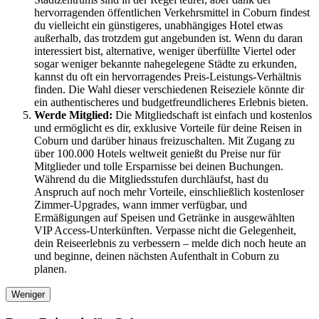
hervorragenden öffentlichen Verkehrsmittel in Coburn findest
du vielleicht ein günstigeres, unabhängiges Hotel etwas
außerhalb, das trotzdem gut angebunden ist. Wenn du daran
interessiert bist, alternative, weniger überfüllte Viertel oder
sogar weniger bekannte nahegelegene Städte zu erkunden,
kannst du oft ein hervorragendes Preis-Leistungs-Verhältnis
finden. Die Wahl dieser verschiedenen Reiseziele könnte dir
ein authentischeres und budgetfreundlicheres Erlebnis bieten.
Werde Mitglied:
Die Mitgliedschaft ist einfach und kostenlos
und ermöglicht es dir, exklusive Vorteile für deine Reisen in
Coburn und darüber hinaus freizuschalten. Mit Zugang zu
über 100.000 Hotels weltweit genießt du Preise nur für
Mitglieder und tolle Ersparnisse bei deinen Buchungen.
Während du die Mitgliedsstufen durchläufst, hast du
Anspruch auf noch mehr Vorteile, einschließlich kostenloser
Zimmer-Upgrades, wann immer verfügbar, und
Ermäßigungen auf Speisen und Getränke in ausgewählten
VIP Access-Unterkünften. Verpasse nicht die Gelegenheit,
dein Reiseerlebnis zu verbessern – melde dich noch heute an
und beginne, deinen nächsten Aufenthalt in Coburn zu
planen.
Weniger