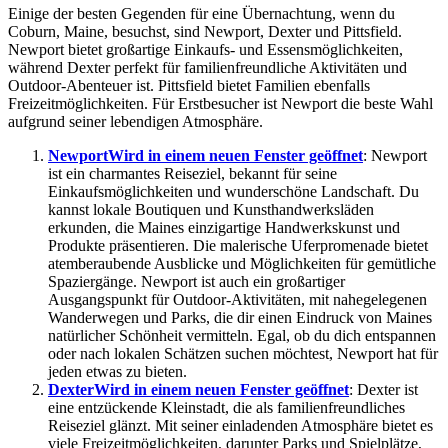
Einige der besten Gegenden für eine Übernachtung, wenn du
Coburn, Maine, besuchst, sind Newport, Dexter und Pittsfield.
Newport bietet großartige Einkaufs- und Essensmöglichkeiten,
während Dexter perfekt für familienfreundliche Aktivitäten und
Outdoor-Abenteuer ist. Pittsfield bietet Familien ebenfalls
Freizeitmöglichkeiten. Für Erstbesucher ist Newport die beste Wahl
aufgrund seiner lebendigen Atmosphäre.
Newport
Wird in einem neuen Fenster geöffnet
: Newport
ist ein charmantes Reiseziel, bekannt für seine
Einkaufsmöglichkeiten und wunderschöne Landschaft. Du
kannst lokale Boutiquen und Kunsthandwerksläden
erkunden, die Maines einzigartige Handwerkskunst und
Produkte präsentieren. Die malerische Uferpromenade bietet
atemberaubende Ausblicke und Möglichkeiten für gemütliche
Spaziergänge. Newport ist auch ein großartiger
Ausgangspunkt für Outdoor-Aktivitäten, mit nahegelegenen
Wanderwegen und Parks, die dir einen Eindruck von Maines
natürlicher Schönheit vermitteln. Egal, ob du dich entspannen
oder nach lokalen Schätzen suchen möchtest, Newport hat für
jeden etwas zu bieten.
Dexter
Wird in einem neuen Fenster geöffnet
: Dexter ist
eine entzückende Kleinstadt, die als familienfreundliches
Reiseziel glänzt. Mit seiner einladenden Atmosphäre bietet es
viele Freizeitmöglichkeiten, darunter Parks und Spielplätze,