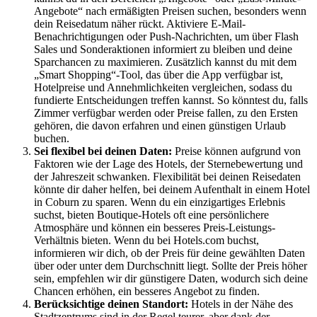
Angebote“ nach ermäßigten Preisen suchen, besonders wenn
dein Reisedatum näher rückt. Aktiviere E-Mail-
Benachrichtigungen oder Push-Nachrichten, um über Flash
Sales und Sonderaktionen informiert zu bleiben und deine
Sparchancen zu maximieren. Zusätzlich kannst du mit dem
„Smart Shopping“-Tool, das über die App verfügbar ist,
Hotelpreise und Annehmlichkeiten vergleichen, sodass du
fundierte Entscheidungen treffen kannst. So könntest du, falls
Zimmer verfügbar werden oder Preise fallen, zu den Ersten
gehören, die davon erfahren und einen günstigen Urlaub
buchen.
Sei flexibel bei deinen Daten:
Preise können aufgrund von
Faktoren wie der Lage des Hotels, der Sternebewertung und
der Jahreszeit schwanken. Flexibilität bei deinen Reisedaten
könnte dir daher helfen, bei deinem Aufenthalt in einem Hotel
in Coburn zu sparen. Wenn du ein einzigartiges Erlebnis
suchst, bieten Boutique-Hotels oft eine persönlichere
Atmosphäre und können ein besseres Preis-Leistungs-
Verhältnis bieten. Wenn du bei Hotels.com buchst,
informieren wir dich, ob der Preis für deine gewählten Daten
über oder unter dem Durchschnitt liegt. Sollte der Preis höher
sein, empfehlen wir dir günstigere Daten, wodurch sich deine
Chancen erhöhen, ein besseres Angebot zu finden.
Berücksichtige deinen Standort:
Hotels in der Nähe des
Stadtzentrums sind in der Regel teurer, aber dank der