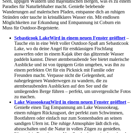
Seen, üppigen Wäldern und majestätischen Bergen, was es zu einem
Paradies für Naturliebhaber macht. Genieße belebende
Wanderungen auf malerischen Pfaden, entspanne dich an ruhigen
Stränden oder tauche in kristallklares Wasser ein. Mit endlosen
Möglichkeiten zur Erkundung und Entspannung ist Coburn ein
Muss für Outdoor-Begeisterte.
Sebasticook Lake
Wird in einem neuen Fenster geöffnet
–
Tauche ein in eine Welt voller Outdoor-Spaß am Sebasticook
Lake, wo du deine Angel für erstklassigen Fischfang
auswerfen oder in einem Kajak über das glitzernde Wasser
paddeln kannst. Dieser atemberaubende See bietet malerische
Ausblicke und ist von üppigem Grün umgeben, was ihn zu
einem perfekten Ort für ein Picknick mit Familie oder
Freunden macht. Verpasse nicht die Gelegenheit, auf
nahegelegenen Wanderwegen zu wandern, die zu
atemberaubenden Ausblicken auf den See und die
umliegenden Berge führen – perfekt, um unvergessliche Fotos
zu machen.
Lake Wassookeag
Wird in einem neuen Fenster geöffnet
–
Genieße einen Tag Entspannung am Lake Wassookeag,
einem ruhigen Rückzugsort, der perfekt zum Schwimmen,
Bootfahren oder einfach nur zum Sonnenbaden an seinen
sandigen Ufern ist. Die ruhige Atmosphäre lädt dich ein,
abzuschalten und die Natur in vollen Zügen zu genießen.