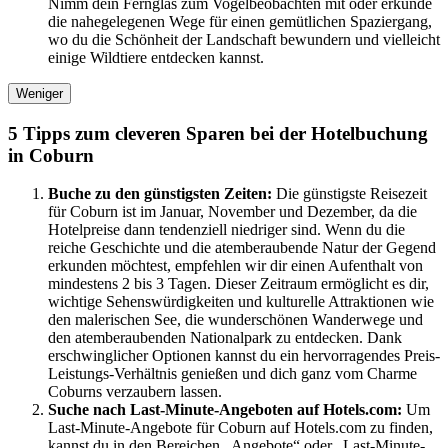
Nimm dein Fernglas zum Vogelbeobachten mit oder erkunde
die nahegelegenen Wege für einen gemütlichen Spaziergang,
wo du die Schönheit der Landschaft bewundern und vielleicht
einige Wildtiere entdecken kannst.
Weniger
5 Tipps zum cleveren Sparen bei der Hotelbuchung
in Coburn
Buche zu den günstigsten Zeiten:
Die günstigste Reisezeit
für Coburn ist im Januar, November und Dezember, da die
Hotelpreise dann tendenziell niedriger sind. Wenn du die
reiche Geschichte und die atemberaubende Natur der Gegend
erkunden möchtest, empfehlen wir dir einen Aufenthalt von
mindestens 2 bis 3 Tagen. Dieser Zeitraum ermöglicht es dir,
wichtige Sehenswürdigkeiten und kulturelle Attraktionen wie
den malerischen See, die wunderschönen Wanderwege und
den atemberaubenden Nationalpark zu entdecken. Dank
erschwinglicher Optionen kannst du ein hervorragendes Preis-
Leistungs-Verhältnis genießen und dich ganz vom Charme
Coburns verzaubern lassen.
Suche nach Last-Minute-Angeboten auf Hotels.com:
Um
Last-Minute-Angebote für Coburn auf Hotels.com zu finden,
kannst du in den Bereichen „Angebote“ oder „Last-Minute-