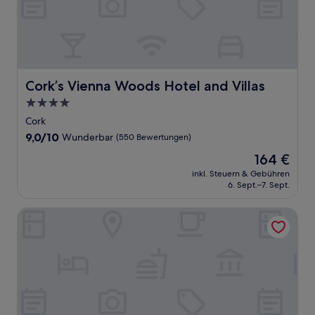
Cork’s Vienna Woods Hotel and Villas
Cork’s Vienna Woods Hotel and Villas
4.0-
Sterne-
Cork
Unterkunft
9.0
9,0/10
Wunderbar
(550 Bewertungen)
von
Der
164 €
10,
Preis
Wunderbar,
inkl. Steuern & Gebühren
beträgt
6. Sept.–7. Sept.
(550
164 €
Bewertungen)
Shamrock Inn