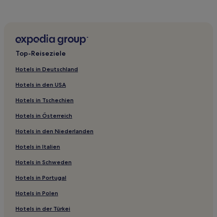
Ovens Hotels
Hotels nahe Cork City Gaol Heritage Centre
Gougane Barra Hotels
Passage West Hotels
Top-Reiseziele
Dripsey Hotels
Hotels in Deutschland
Hotels nahe Fota House Arboretum and Gardens
Hotels in den USA
Hotels nahe Saint Peter and Paul's Church
Hotels in Tschechien
Hotels nahe Mahon Point Shopping Centre
Hotels in Österreich
Brooklodge Hotels
Hotels in den Niederlanden
Hotels nahe Inchydoney Island Beach
Hotels nahe Cobh Golf Club
Hotels in Italien
Crookstown Hotels
Hotels in Schweden
Butlerstown Hotels
Hotels in Portugal
Hotels nahe Doneraile Court
Hotels in Polen
Ferienwohnungen in Cork
Hotels in der Türkei