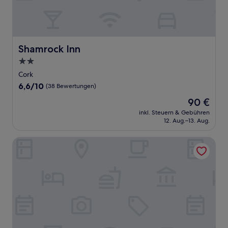
Shamrock Inn
Shamrock Inn
2.0-
Sterne-
Cork
Unterkunft
6.6
6,6/10
(38 Bewertungen)
von
Der
90 €
10,
Preis
(38
inkl. Steuern & Gebühren
beträgt
12. Aug.–13. Aug.
Bewertungen)
90 €
N20 Inn Hotel