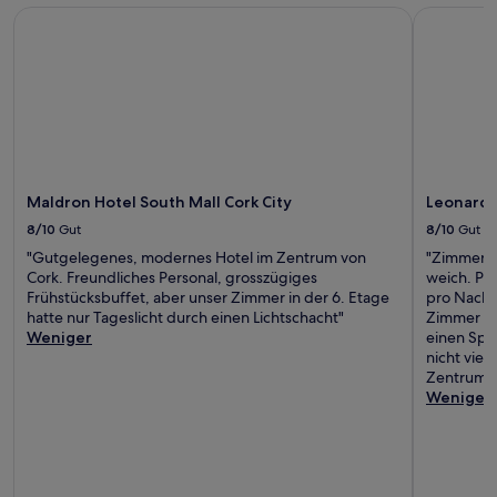
Maldron Hotel South Mall Cork City
Leonardo 
Maldron Hotel South Mall Cork City
Leonardo
8/10
Gut
8/10
Gut
"Gutgelegenes, modernes Hotel im Zentrum von
"Zimmer sa
Cork. Freundliches Personal, grosszügiges
weich. Par
Frühstücksbuffet, aber unser Zimmer in der 6. Etage
pro Nacht.
hatte nur Tageslicht durch einen Lichtschacht"
Zimmer se
Weniger
einen Spal
nicht viel 
Zentrum."
Weniger