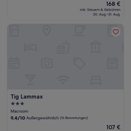
Der
168 €
10,
Preis
Außergewöhnlich,
inkl. Steuern & Gebühren
beträgt
30. Aug.–31. Aug.
(1.000
168 €
Bewertungen)
Tig Lammax
Tig Lammax
Tig Lammax
3.0-
Sterne-
Macroom
Unterkunft
9.4
9,4/10
Außergewöhnlich
(16 Bewertungen)
von
Der
107 €
10,