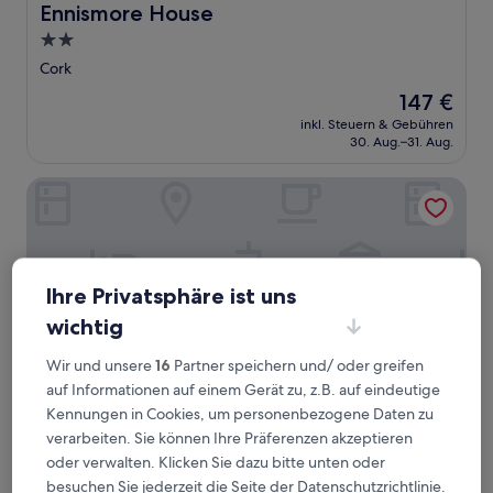
Ennismore House
Ennismore House
2.0-
Sterne-
Cork
Unterkunft
Der
147 €
Preis
inkl. Steuern & Gebühren
beträgt
30. Aug.–31. Aug.
147 €
Talbot Hotel Cork
Ihre Privatsphäre ist uns
wichtig
Wir und unsere
16
Partner speichern und/ oder greifen
auf Informationen auf einem Gerät zu, z.B. auf eindeutige
Kennungen in Cookies, um personenbezogene Daten zu
verarbeiten. Sie können Ihre Präferenzen akzeptieren
Talbot Hotel Cork
Talbot Hotel Cork
oder verwalten. Klicken Sie dazu bitte unten oder
4.0-
besuchen Sie jederzeit die Seite der Datenschutzrichtlinie.