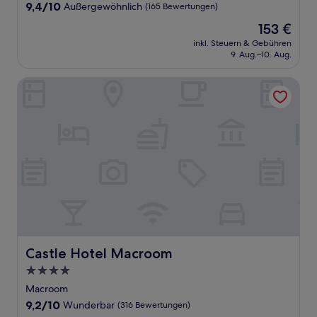
Unterkunft
9.4
9,4/10
Außergewöhnlich
(165 Bewertungen)
von
Der
153 €
10,
Preis
Außergewöhnlich,
inkl. Steuern & Gebühren
beträgt
9. Aug.–10. Aug.
(165
153 €
Bewertungen)
Castle Hotel Macroom
Castle Hotel Macroom
Castle Hotel Macroom
4.0-
Sterne-
Macroom
Unterkunft
9.2
9,2/10
Wunderbar
(316 Bewertungen)
von