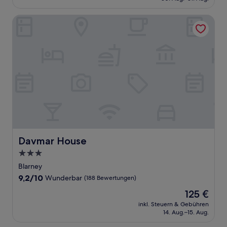
195 €
Bewertungen)
Davmar House
Davmar House
Davmar House
3.0-
Sterne-
Blarney
Unterkunft
9.2
9,2/10
Wunderbar
(188 Bewertungen)
von
Der
125 €
10,
Preis
Wunderbar,
inkl. Steuern & Gebühren
beträgt
14. Aug.–15. Aug.
(188
125 €
Bewertungen)