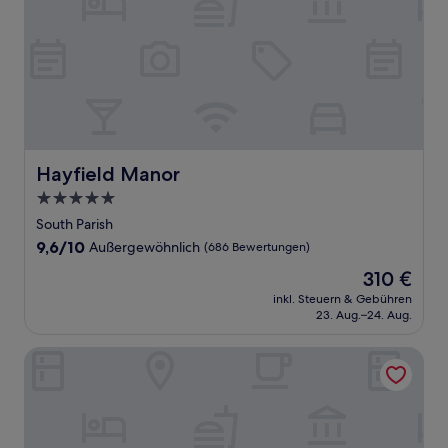
Hayfield Manor
Hayfield Manor
5.0-
Sterne-
South Parish
Unterkunft
9.6
9,6/10
Außergewöhnlich
(686 Bewertungen)
von
Der
310 €
10,
Preis
Außergewöhnlich,
inkl. Steuern & Gebühren
beträgt
23. Aug.–24. Aug.
(686
310 €
Bewertungen)
Premier Inn Cork City Centre