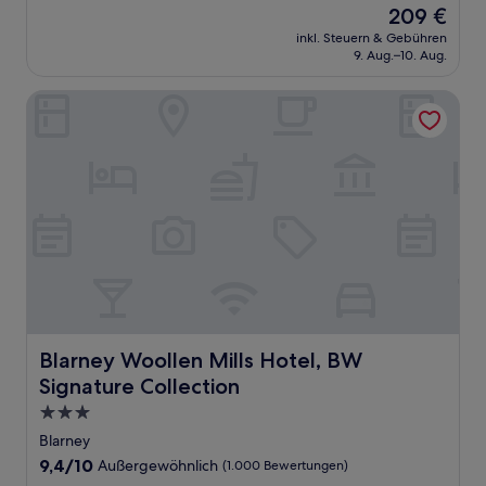
Der
209 €
10,
Preis
Wunderbar,
inkl. Steuern & Gebühren
beträgt
9. Aug.–10. Aug.
(316
209 €
Bewertungen)
Blarney Woollen Mills Hotel, BW Signature Collection
Blarney Woollen Mills Hotel, BW Signature Collection
Blarney Woollen Mills Hotel, BW
Signature Collection
3.0-
Sterne-
Blarney
Unterkunft
9.4
9,4/10
Außergewöhnlich
(1.000 Bewertungen)
von