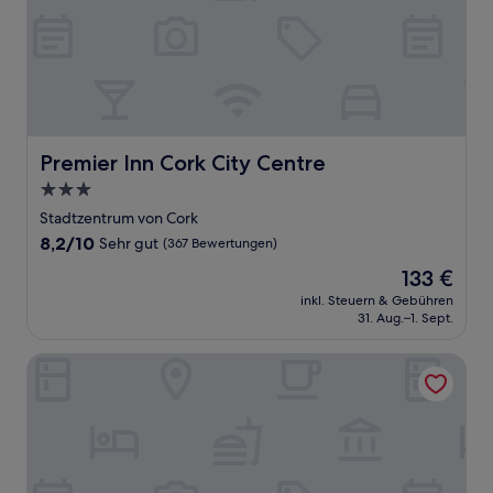
Premier Inn Cork City Centre
Premier Inn Cork City Centre
3.0-
Sterne-
Stadtzentrum von Cork
Unterkunft
8.2
8,2/10
Sehr gut
(367 Bewertungen)
von
Der
133 €
10,
Preis
Sehr
inkl. Steuern & Gebühren
beträgt
31. Aug.–1. Sept.
gut,
133 €
(367
Bewertungen)
Cork’s Vienna Woods Hotel and Villas