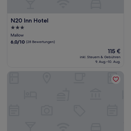
N20 Inn Hotel
N20 Inn Hotel
3.0-
Sterne-
Mallow
Unterkunft
6.0
6,0/10
(28 Bewertungen)
von
Der
115 €
10,
Preis
(28
inkl. Steuern & Gebühren
beträgt
9. Aug.–10. Aug.
Bewertungen)
115 €
Belvedere Lodge