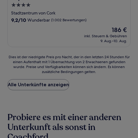
4.0-
Sterne-
Stadtzentrum von Cork
Unterkunft
9.2
9,2/10
Wunderbar
(1.002 Bewertungen)
von
Der
186 €
10,
Preis
Wunderbar,
inkl. Steuern & Gebühren
beträgt
9. Aug.–10. Aug.
(1.002
186 €
Bewertungen)
Dies
Dies ist der niedrigste Preis pro Nacht, der in den letzten 24 Stunden für
einen Aufenthalt mit 1 Übernachtung von 2 Erwachsenen gefunden
ist
wurde. Preise und Verfügbarkeiten können sich ändern. Es können
der
zusätzliche Bedingungen gelten.
niedrigste
Preis
Alle Unterkünfte anzeigen
pro
Nacht,
der
in
den
letzten
Probiere es mit einer anderen
24 Stunden
für
Unterkunft als sonst in
einen
Coachford
Aufenthalt