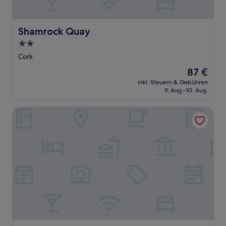
Shamrock Quay
Shamrock Quay
2.0-
Sterne-
Cork
Unterkunft
Der
87 €
Preis
inkl. Steuern & Gebühren
beträgt
9. Aug.–10. Aug.
87 €
Ennismore House