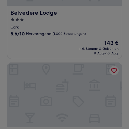
Belvedere Lodge
Belvedere Lodge
3.0-
Sterne-
Cork
Unterkunft
8.6
8,6/10
Hervorragend
(1.002 Bewertungen)
von
Der
143 €
10,
Preis
Hervorragend,
inkl. Steuern & Gebühren
beträgt
9. Aug.–10. Aug.
(1.002
143 €
Bewertungen)
Hibernian Hotel & Leisure Centre