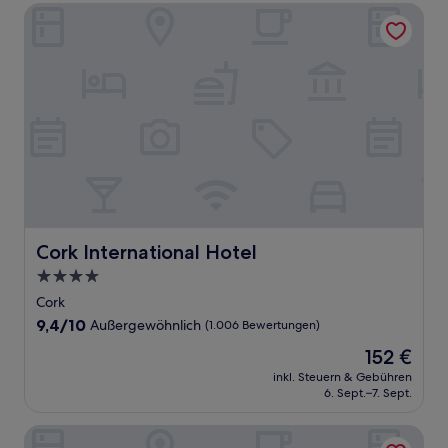
Cork International Hotel
Cork International Hotel
Cork International Hotel
4.0-
Sterne-
Cork
Unterkunft
9.4
9,4/10
Außergewöhnlich
(1.006 Bewertungen)
von
Der
152 €
10,
Preis
Außergewöhnlich,
inkl. Steuern & Gebühren
beträgt
6. Sept.–7. Sept.
(1.006
152 €
Bewertungen)
The Village Hotel Douglas