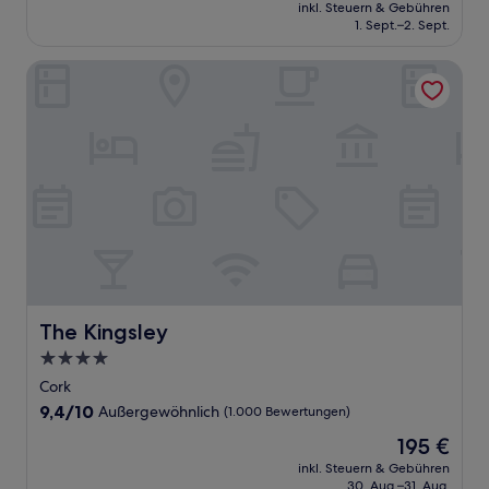
Preis
Außergewöhnlich,
inkl. Steuern & Gebühren
beträgt
1. Sept.–2. Sept.
(16
107 €
Bewertungen)
The Kingsley
The Kingsley
The Kingsley
4.0-
Sterne-
Cork
Unterkunft
9.4
9,4/10
Außergewöhnlich
(1.000 Bewertungen)
von
Der
195 €
10,
Preis
Außergewöhnlich,
inkl. Steuern & Gebühren
beträgt
30. Aug.–31. Aug.
(1.000