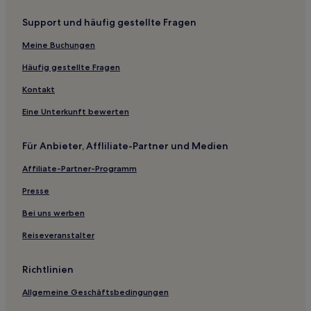
Familien in Cork
Support und häufig gestellte Fragen
3-Sterne-Hotels in Cork
Meine Buchungen
Häufig gestellte Fragen
Kontakt
Eine Unterkunft bewerten
Für Anbieter, Affliliate-Partner und Medien
Affiliate-Partner-Programm
Presse
Bei uns werben
Reiseveranstalter
Richtlinien
Allgemeine Geschäftsbedingungen