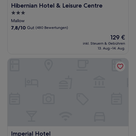
Hibernian Hotel & Leisure Centre
Hibernian Hotel & Leisure Centre
3.0-
Sterne-
Mallow
Unterkunft
7.8
7,8/10
Gut
(480 Bewertungen)
von
Der
129 €
10,
Preis
Gut,
inkl. Steuern & Gebühren
beträgt
13. Aug.–14. Aug.
(480
129 €
Bewertungen)
Imperial Hotel
Imperial Hotel
Imperial Hotel