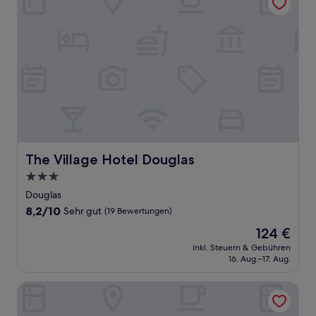
The Village Hotel Douglas
The Village Hotel Douglas
3.0-
Sterne-
Douglas
Unterkunft
8.2
8,2/10
Sehr gut
(19 Bewertungen)
von
Der
124 €
10,
Preis
Sehr
inkl. Steuern & Gebühren
beträgt
16. Aug.–17. Aug.
gut,
124 €
(19
Bewertungen)
Kilcatten Lodge B&B