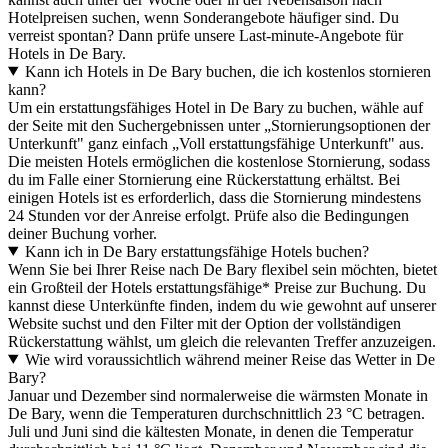
Hotelpreisen suchen, wenn Sonderangebote häufiger sind. Du
verreist spontan? Dann prüfe unsere Last-minute-Angebote für
Hotels in De Bary.
Kann ich Hotels in De Bary buchen, die ich kostenlos stornieren
kann?
Um ein erstattungsfähiges Hotel in De Bary zu buchen, wähle auf
der Seite mit den Suchergebnissen unter „Stornierungsoptionen der
Unterkunft" ganz einfach „Voll erstattungsfähige Unterkunft" aus.
Die meisten Hotels ermöglichen die kostenlose Stornierung, sodass
du im Falle einer Stornierung eine Rückerstattung erhältst. Bei
einigen Hotels ist es erforderlich, dass die Stornierung mindestens
24 Stunden vor der Anreise erfolgt. Prüfe also die Bedingungen
deiner Buchung vorher.
Kann ich in De Bary erstattungsfähige Hotels buchen?
Wenn Sie bei Ihrer Reise nach De Bary flexibel sein möchten, bietet
ein Großteil der Hotels erstattungsfähige* Preise zur Buchung. Du
kannst diese Unterkünfte finden, indem du wie gewohnt auf unserer
Website suchst und den Filter mit der Option der vollständigen
Rückerstattung wählst, um gleich die relevanten Treffer anzuzeigen.
Wie wird voraussichtlich während meiner Reise das Wetter in De
Bary?
Januar und Dezember sind normalerweise die wärmsten Monate in
De Bary, wenn die Temperaturen durchschnittlich 23 °C betragen.
Juli und Juni sind die kältesten Monate, in denen die Temperatur