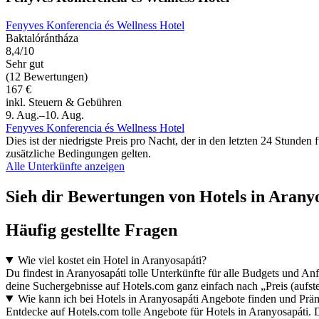
Fenyves Konferencia és Wellness Hotel
Baktalórántháza
8,4/10
Sehr gut
(12 Bewertungen)
167 €
inkl. Steuern & Gebühren
9. Aug.–10. Aug.
Fenyves Konferencia és Wellness Hotel
Dies ist der niedrigste Preis pro Nacht, der in den letzten 24 Stun
zusätzliche Bedingungen gelten.
Alle Unterkünfte anzeigen
Sieh dir Bewertungen von Hotels in Aranyos
Häufig gestellte Fragen
Wie viel kostet ein Hotel in Aranyosapáti?
Du findest in Aranyosapáti tolle Unterkünfte für alle Budgets und A
deine Suchergebnisse auf Hotels.com ganz einfach nach „Preis (aufst
Wie kann ich bei Hotels in Aranyosapáti Angebote finden und Pr
Entdecke auf Hotels.com tolle Angebote für Hotels in Aranyosapáti.