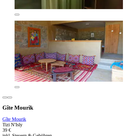
Gîte Mourik
Gîte Mourik
Tizi N'Isly
39 €
inkl. Steuern & Gebühren