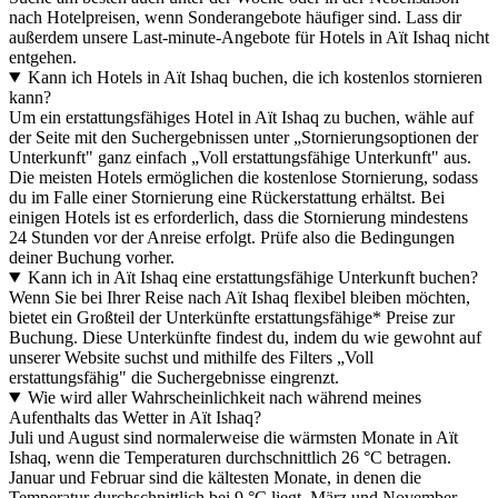
nach Hotelpreisen, wenn Sonderangebote häufiger sind. Lass dir
außerdem unsere Last-minute-Angebote für Hotels in Aït Ishaq nicht
entgehen.
Kann ich Hotels in Aït Ishaq buchen, die ich kostenlos stornieren
kann?
Um ein erstattungsfähiges Hotel in Aït Ishaq zu buchen, wähle auf
der Seite mit den Suchergebnissen unter „Stornierungsoptionen der
Unterkunft" ganz einfach „Voll erstattungsfähige Unterkunft" aus.
Die meisten Hotels ermöglichen die kostenlose Stornierung, sodass
du im Falle einer Stornierung eine Rückerstattung erhältst. Bei
einigen Hotels ist es erforderlich, dass die Stornierung mindestens
24 Stunden vor der Anreise erfolgt. Prüfe also die Bedingungen
deiner Buchung vorher.
Kann ich in Aït Ishaq eine erstattungsfähige Unterkunft buchen?
Wenn Sie bei Ihrer Reise nach Aït Ishaq flexibel bleiben möchten,
bietet ein Großteil der Unterkünfte erstattungsfähige* Preise zur
Buchung. Diese Unterkünfte findest du, indem du wie gewohnt auf
unserer Website suchst und mithilfe des Filters „Voll
erstattungsfähig" die Suchergebnisse eingrenzt.
Wie wird aller Wahrscheinlichkeit nach während meines
Aufenthalts das Wetter in Aït Ishaq?
Juli und August sind normalerweise die wärmsten Monate in Aït
Ishaq, wenn die Temperaturen durchschnittlich 26 °C betragen.
Januar und Februar sind die kältesten Monate, in denen die
Temperatur durchschnittlich bei 9 °C liegt. März und November