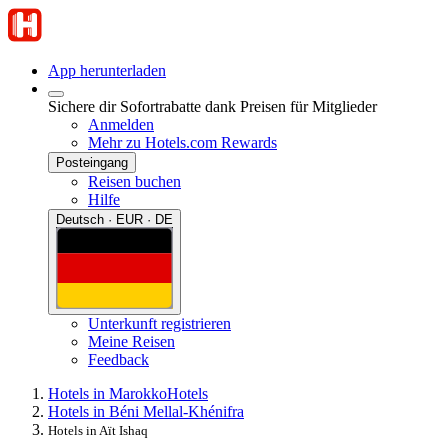
App herunterladen
Sichere dir Sofortrabatte dank Preisen für Mitglieder
Anmelden
Mehr zu Hotels.com Rewards
Posteingang
Reisen buchen
Hilfe
Deutsch · EUR · DE
Unterkunft registrieren
Meine Reisen
Feedback
Hotels in Marokko
Hotels
Hotels in Béni Mellal-Khénifra
Hotels in Aït Ishaq