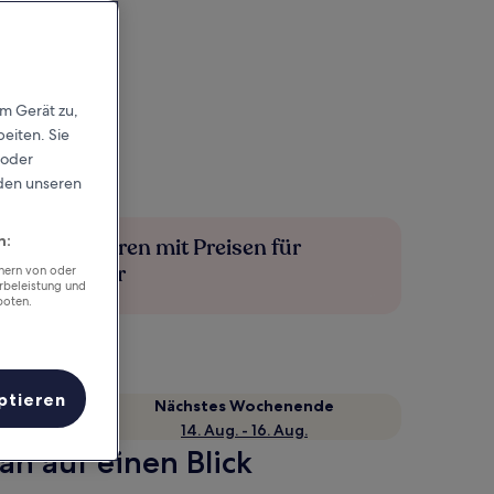
em Gerät zu,
eiten. Sie
 oder
rden unseren
n:
Mehr sparen mit Preisen für
Mitglieder
chern von oder
rbeleistung und
boten.
ptieren
Nächstes Wochenende
14. Aug. - 16. Aug.
an auf einen Blick