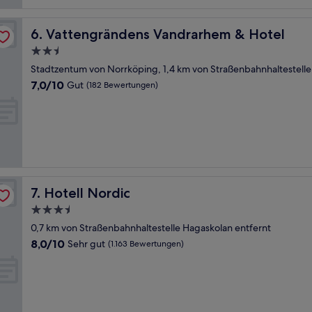
Vattengrändens Vandrarhem & Hotel
6. Vattengrändens Vandrarhem & Hotel
2.5-
Sterne-
Stadtzentum von Norrköping, 1,4 km von Straßenbahnhaltestelle
Unterkunft
7.0
7,0/10
Gut
(182 Bewertungen)
von
10,
Gut,
(182
Bewertungen)
Hotell Nordic
7. Hotell Nordic
3.5-
Sterne-
0,7 km von Straßenbahnhaltestelle Hagaskolan entfernt
Unterkunft
8.0
8,0/10
Sehr gut
(1.163 Bewertungen)
von
10,
Sehr
gut,
(1.163