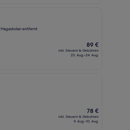
 Hagaskolan entfernt
Der
89 €
Preis
inkl. Steuern & Gebühren
beträgt
23. Aug.–24. Aug.
89 €
Der
78 €
Preis
inkl. Steuern & Gebühren
beträgt
9. Aug.–10. Aug.
78 €