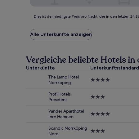
Dies
Dies ist der niedrigste Preis pro Nacht, der in den letzten 
ist
der
niedrigste
Alle Unterkünfte anzeigen
Preis
pro
Nacht,
der
Vergleiche beliebte Hotels i
in
den
Unterkünfte
Unterkunftsstandard
letzten
The Lamp Hotel
24 Stunden
4.0-
Norrkoping
für
Sterne-
einen
Unterkunft
ProfilHotels
Aufenthalt
3.0-
President
mit
Sterne-
1 Übernachtung
Unterkunft
Vander Aparthotel
von
4.0-
Inre Hamnen
2 Erwachsenen
Sterne-
gefunden
Unterkunft
wurde.
Scandic Norrköping
3.0-
Preise
Nord
Sterne-