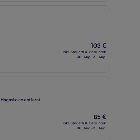
Der
103 €
Preis
inkl. Steuern & Gebühren
beträgt
30. Aug.–31. Aug.
103 €
 Hagaskolan entfernt
Der
85 €
Preis
inkl. Steuern & Gebühren
beträgt
30. Aug.–31. Aug.
85 €