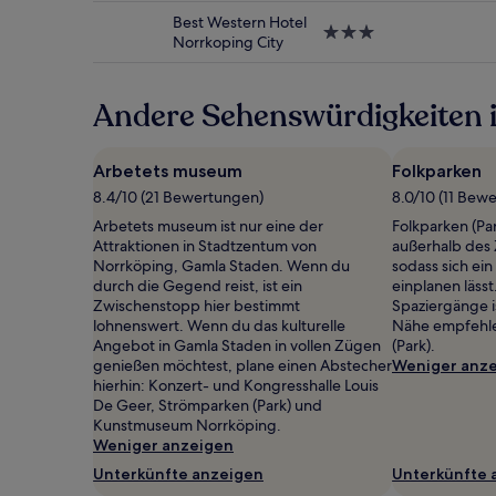
und
Unterkunft
Verfügbarkeiten
Best Western Hotel
3.0-
können
Norrkoping City
Sterne-
sich
Unterkunft
ändern.
Es
Andere Sehenswürdigkeiten i
können
zusätzliche
Bedingungen
Arbetets museum
Folkparken
gelten.
8.4/10 (21 Bewertungen)
8.0/10 (11 Bew
Arbetets museum ist nur eine der
Folkparken (Par
Attraktionen in Stadtzentum von
außerhalb des
Norrköping, Gamla Staden. Wenn du
sodass sich ei
durch die Gegend reist, ist ein
einplanen läss
Zwischenstopp hier bestimmt
Spaziergänge i
lohnenswert. Wenn du das kulturelle
Nähe empfehle
Angebot in Gamla Staden in vollen Zügen
(Park).
genießen möchtest, plane einen Abstecher
Weniger anz
hierhin: Konzert- und Kongresshalle Louis
De Geer, Strömparken (Park) und
Kunstmuseum Norrköping.
Weniger anzeigen
Unterkünfte anzeigen
Unterkünfte 