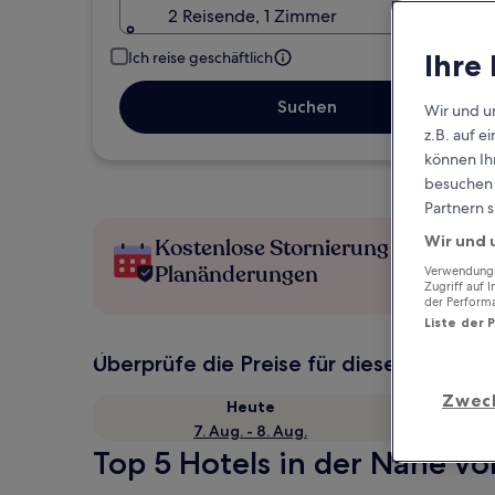
2 Reisende, 1 Zimmer
Ihre
Ich reise geschäftlich
Suchen
Wir und u
z.B. auf 
können Ihr
besuchen S
Partnern s
Wir und 
Kostenlose Stornierung bei
Planänderungen
Verwendung g
Zugriff auf 
der Perform
Liste der 
Überprüfe die Preise für diese Daten
Zwec
Heute
7. Aug. - 8. Aug.
Top 5 Hotels in der Nähe vo