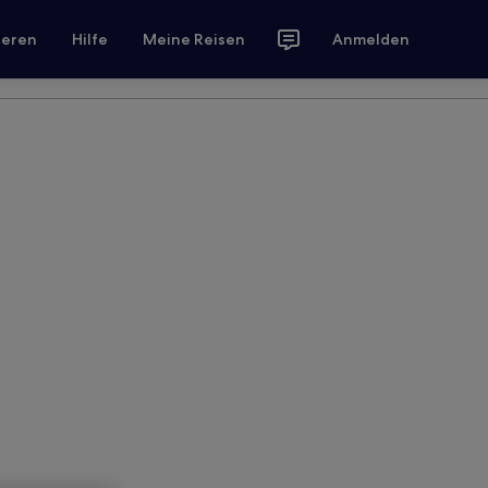
ieren
Hilfe
Meine Reisen
Anmelden