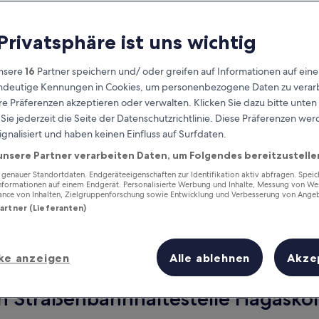
 Privatsphäre ist uns wichtig
nsere
16
Partner speichern und/ oder greifen auf Informationen auf ein
eindeutige Kennungen in Cookies, um personenbezogene Daten zu verarb
e Präferenzen akzeptieren oder verwalten. Klicken Sie dazu bitte unten
ie jederzeit die Seite der Datenschutzrichtlinie. Diese Präferenzen we
ignalisiert und haben keinen Einfluss auf Surfdaten.
unsere Partner verarbeiten Daten, um Folgendes bereitzustelle
Verdiene Prämien für jede
wahrgenommene Übernachtung
enauer Standortdaten. Endgeräteeigenschaften zur Identifikation aktiv abfragen. Spei
Informationen auf einem Endgerät. Personalisierte Werbung und Inhalte, Messung von We
ance von Inhalten, Zielgruppenforschung sowie Entwicklung und Verbesserung von Ange
Partner (Lieferanten)
ke anzeigen
Alle ablehnen
Akze
Morgen
Dieses Wochenende
8. Aug. - 9. Aug.
7. Aug. - 9. Aug.
n Straßenbahnhaltestelle Hagaskol