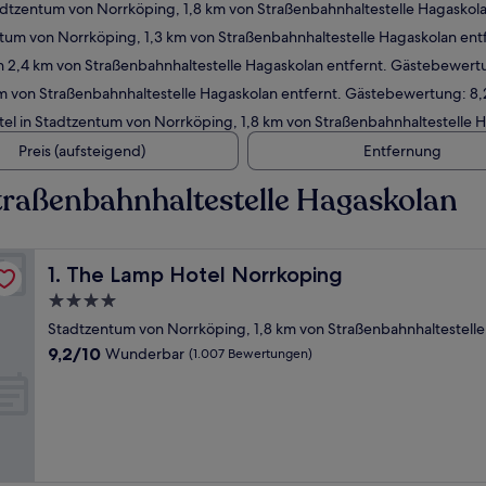
dtzentum von Norrköping, 1,8 km von Straßenbahnhaltestelle Hagaskol
tum von Norrköping, 1,3 km von Straßenbahnhaltestelle Hagaskolan en
n 2,4 km von Straßenbahnhaltestelle Hagaskolan entfernt. Gästebewer
m von Straßenbahnhaltestelle Hagaskolan entfernt. Gästebewertung: 8,
l in Stadtzentum von Norrköping, 1,8 km von Straßenbahnhaltestelle 
Preis (aufsteigend)
Entfernung
traßenbahnhaltestelle Hagaskolan
The Lamp Hotel Norrkoping
1. The Lamp Hotel Norrkoping
4.0-
Sterne-
Stadtzentum von Norrköping, 1,8 km von Straßenbahnhaltestelle
Unterkunft
9.2
9,2/10
Wunderbar
(1.007 Bewertungen)
von
10,
Wunderbar,
(1.007
Bewertungen)