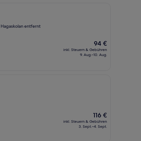
 Hagaskolan entfernt
Der
94 €
Preis
inkl. Steuern & Gebühren
beträgt
9. Aug.–10. Aug.
94 €
Der
116 €
Preis
inkl. Steuern & Gebühren
beträgt
3. Sept.–4. Sept.
116 €