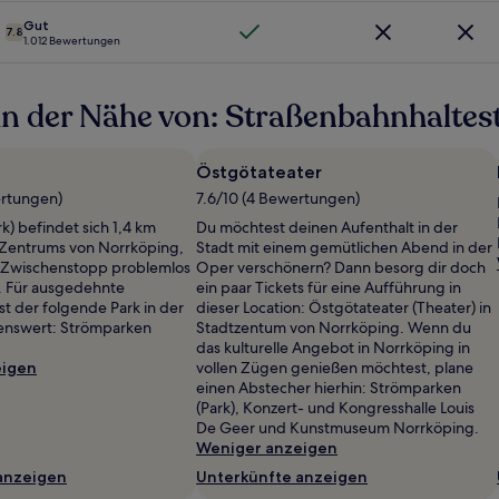
Gut
7.8
1.012 Bewertungen
n der Nähe von: Straßenbahnhaltes
Östgötateater
ertungen)
7.6/10 (4 Bewertungen)
k) befindet sich 1,4 km
Du möchtest deinen Aufenthalt in der
 Zentrums von Norrköping,
Stadt mit einem gemütlichen Abend in der
n Zwischenstopp problemlos
Oper verschönern? Dann besorg dir doch
t. Für ausgedehnte
ein paar Tickets für eine Aufführung in
st der folgende Park in der
dieser Location: Östgötateater (Theater) in
nswert: Strömparken
Stadtzentum von Norrköping. Wenn du
das kulturelle Angebot in Norrköping in
eigen
vollen Zügen genießen möchtest, plane
einen Abstecher hierhin: Strömparken
(Park), Konzert- und Kongresshalle Louis
De Geer und Kunstmuseum Norrköping.
Weniger anzeigen
anzeigen
Unterkünfte anzeigen