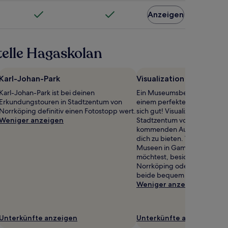
Anzeigen
telle Hagaskolan
Karl-Johan-Park
Visualization Center C
Karl-Johan-Park ist bei deinen
Ein Museumsbesuch gehört f
Erkundungstouren in Stadtzentum von
einem perfekten Urlaub dazu?
Norrköping definitiv einen Fotostopp wert.
sich gut! Visualization Center
Weniger anzeigen
Stadtzentum von Norrköping
kommenden Ausstellungen ei
dich zu bieten. Wenn du da
Museen in Gamla Staden vol
möchtest, besichtige Kuns
Norrköping oder Stadtmuse
beide bequem zu Fuß erreic
Weniger anzeigen
Unterkünfte anzeigen
Unterkünfte anzeigen