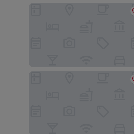
ProfilHotels President
Vander Aparthotel Inre Hamnen