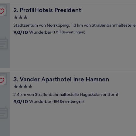
ProfilHotels President
2. ProfilHotels President
3.0-
Sterne-
Stadtzentum von Norrköping, 1,3 km von Straßenbahnhaltestelle
Unterkunft
9.0
9,0/10
Wunderbar
(1.011 Bewertungen)
von
10,
Wunderbar,
(1.011
Bewertungen)
Vander Aparthotel Inre Hamnen
3. Vander Aparthotel Inre Hamnen
4.0-
Sterne-
2,4 km von Straßenbahnhaltestelle Hagaskolan entfernt
Unterkunft
9.0
9,0/10
Wunderbar
(184 Bewertungen)
von
10,
Wunderbar,
(184
Bewertungen)