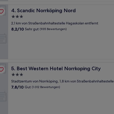
Scandic Norrköping Nord
4. Scandic Norrköping Nord
3.0-
Sterne-
2,1 km von Straßenbahnhaltestelle Hagaskolan entfernt
Unterkunft
8.2
8,2/10
Sehr gut
(935 Bewertungen)
von
10,
Sehr
gut,
(935
Bewertungen)
Best Western Hotel Norrkoping City
5. Best Western Hotel Norrkoping City
3.0-
Sterne-
Stadtzentum von Norrköping, 1,8 km von Straßenbahnhaltestelle
Unterkunft
7.8
7,8/10
Gut
(1.012 Bewertungen)
von
10,
Gut,
(1.012
Bewertungen)