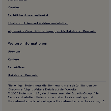
Hotels mit Parkplatz in Finistère
Cookies
Familien in Finistère
Rechtliche Hinweise/Kontakt
Familien in Binic – Etables-sur-Mer
Inhaltsrichtlinien und Melden von Inhalten
Hotels mit Parkplatz in Côtes-d'Armor
Allgemeine Geschäftsbedingungen für Hotels.com Rewards
Hotels mit Küchenzeile in Matignon
Weitere Informationen
Haustierfreundliche in Pléneuf Val-André
Hotels mit inbegriffenem Frühstück nahe Plage du Cap
Über uns
Coz
Karriere
Luxus nahe Plage du Cap Coz
Reiseführer
Haustierfreundliche nahe Plage du Cap Coz
Hotels.com Rewards
Strand nahe Plage du Cap Coz
Familien in Lorient
*Bei einigen Hotels muss die Stornierung mehr als 24 Stunden vor
Check-in erfolgen. Weitere Details auf der Website.
Haustierfreundliche in Lorient
© 2026 Hotels.com, L.P., ein Unternehmen der Expedia Group. Alle
Rechte vorbehalten. Hotels.com und das Hotels.com-Logo sind
Haustierfreundliche nahe Saint-Cado
Handelsmarken oder eingetragene Handelsmarken von Hotels.com, L.P.
Familien in Saint-Briac-sur-Mer