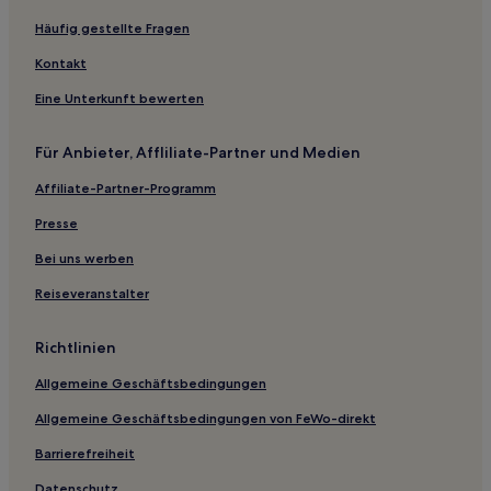
Leff Armor Communauté: Hotels
Häufig gestellte Fragen
Hotels nahe Château de Rosanbo
Kontakt
Lantic Hotels
Eine Unterkunft bewerten
Lanleff Hotels
Für Anbieter, Affliliate-Partner und Medien
Le Leslay Hotels
Affiliate-Partner-Programm
Pouldouran Hotels
Campingplätze in Plage du Cap Coz
Presse
Gasthäuser in Saint-Cado
Bei uns werben
Gasthäuser in Plage de Portrieux
Reiseveranstalter
Lgbtqia-Freundliche in Saint-Malo
Richtlinien
Familien in Saint-Malo
Allgemeine Geschäftsbedingungen
Business in Saint-Malo
Allgemeine Geschäftsbedingungen von FeWo-direkt
Haustierfreundliche in Saint-Malo
Haustierfreundliche in Saint-Brieuc
Barrierefreiheit
Haustierfreundliche in Finistère
Datenschutz