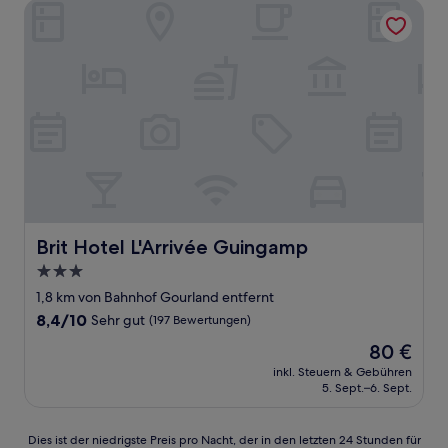
Brit Hotel L'Arrivée Guingamp
Brit Hotel L'Arrivée Guingamp
Brit Hotel L'Arrivée Guingamp
3.0-
Sterne-
1,8 km von Bahnhof Gourland entfernt
Unterkunft
8.4
8,4/10
Sehr gut
(197 Bewertungen)
von
Der
80 €
10,
Preis
Sehr
inkl. Steuern & Gebühren
beträgt
5. Sept.–6. Sept.
gut,
80 €
(197
Bewertungen)
Dies
Dies ist der niedrigste Preis pro Nacht, der in den letzten 24 Stunden für