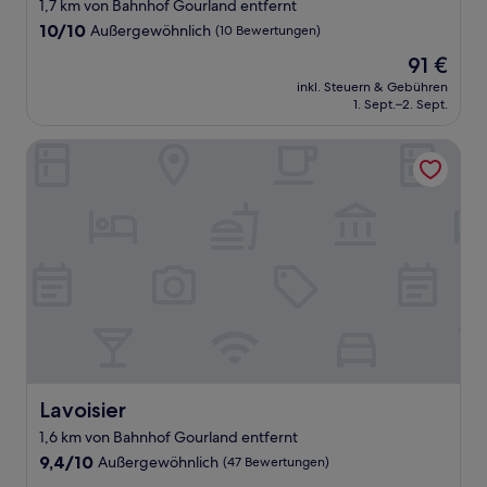
1,7 km von Bahnhof Gourland entfernt
10.0
10/10
Außergewöhnlich
(10 Bewertungen)
von
Der
91 €
10,
Preis
Außergewöhnlich,
inkl. Steuern & Gebühren
beträgt
1. Sept.–2. Sept.
(10
91 €
Bewertungen)
Lavoisier
Lavoisier
Lavoisier
1,6 km von Bahnhof Gourland entfernt
9.4
9,4/10
Außergewöhnlich
(47 Bewertungen)
von