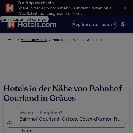
Zur App wechseln
Spare in der App noch mehr – auf dich warten bis zu
20% Rabatt auf ausgewählte Hotels.
Zum Hauptinhalt springen
App herunterladen
Hotels in Grâces
Hotels nahe Bahnhof Gourland
Hotels in der Nähe von Bahnhof
Gourland in Grâces
Wo soll’s hingehen?
Bahnhof Gourland, Grâces, Côtes-d'Armor, Frankrei
Daten