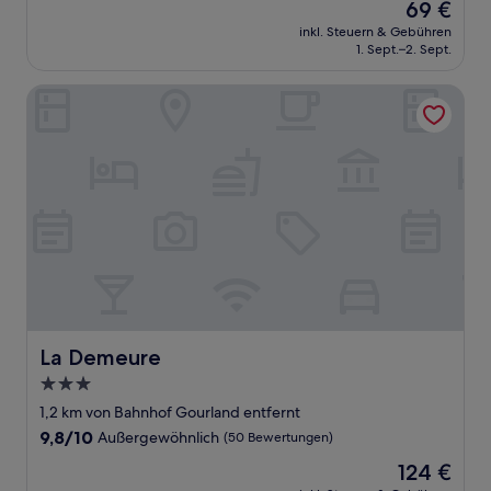
Der
69 €
10,
Preis
Außergewöhnlich,
inkl. Steuern & Gebühren
beträgt
1. Sept.–2. Sept.
(47
69 €
Bewertungen)
La Demeure
La Demeure
La Demeure
3.0-
Sterne-
1,2 km von Bahnhof Gourland entfernt
Unterkunft
9.8
9,8/10
Außergewöhnlich
(50 Bewertungen)
von
Der
124 €
10,
Preis