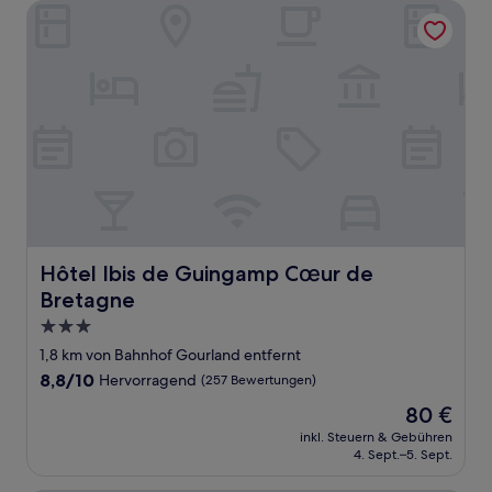
Hôtel Ibis de Guingamp Cœur de Bretagne
Hôtel Ibis de Guingamp Cœur de Bretagne
Hôtel Ibis de Guingamp Cœur de
Bretagne
3.0-
Sterne-
1,8 km von Bahnhof Gourland entfernt
Unterkunft
8.8
8,8/10
Hervorragend
(257 Bewertungen)
von
Der
80 €
10,
Preis
Hervorragend,
inkl. Steuern & Gebühren
beträgt
4. Sept.–5. Sept.
(257
80 €
Bewertungen)