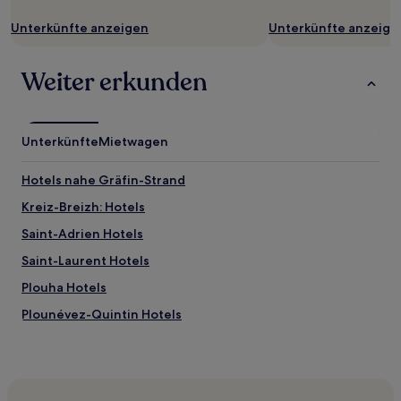
ändern.
Es
Unterkünfte anzeigen
Unterkünfte anzeige
können
zusätzliche
Weiter erkunden
Bedingungen
gelten.
Unterkünfte
Mietwagen
Hotels nahe Gräfin-Strand
Kreiz-Breizh: Hotels
Saint-Adrien Hotels
Saint-Laurent Hotels
Plouha Hotels
Plounévez-Quintin Hotels
Saint-Servais Hotels
Plerneuf Hotels
Trézény Hotels