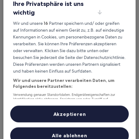
Ihre Privatsphäre ist uns
Überprüfe die Preise für diese Daten
wichtig
Heute
Morgen
Wir und unsere
16
Partner speichern und/ oder greifen
9. Aug. - 10. Aug.
10. Aug. - 11. Aug.
auf Informationen auf einem Gerät zu, z.B. auf eindeutige
Nächstes Wochenende
In zwei Wochen
Kennungen in Cookies, um personenbezogene Daten zu
14. Aug. - 16. Aug.
21. Aug. - 23. Aug.
verarbeiten. Sie können Ihre Präferenzen akzeptieren
Top 5 Hotels in der Nähe von
oder verwalten. Klicken Sie dazu bitte unten oder
besuchen Sie jederzeit die Seite der Datenschutzrichtlinie.
Bahnhof Gourland auf einen
Diese Präferenzen werden unseren Partnern signalisiert
Blick
und haben keinen Einfluss auf Surfdaten.
Wir und unsere Partner verarbeiten Daten, um
Auberge Ti'gousket
— Liegt in 1,7 km von Bahnhof Gourland
Folgendes bereitzustellen:
entfernt. Gästebewertung: 10/10 — Außergewöhnlich.
Verwendung genauer Standortdaten. Endgeräteeigenschaften zur
Lavoisier
— Liegt in 1,6 km von Bahnhof Gourland entfernt.
Identifikation aktiv abfragen. Speichern von oder Zugriff auf
Gästebewertung: 9,4/10 — Außergewöhnlich.
Informationen auf einem Endgerät. Personalisierte Werbung und
Inhalte, Messung von Werbeleistung und der Performance von Inhalten,
La Demeure
— 3-Sterne-Hotel in 1,2 km von Bahnhof Gourland
Zielgruppenforschung sowie Entwicklung und Verbesserung von
Akzeptieren
entfernt. Gästebewertung: 9,8/10 — Außergewöhnlich.
Angeboten.
Liste der Partner (Lieferanten)
Appartements du Vally
— Liegt in 1,3 km von Bahnhof Gourland
entfernt. Gästebewertung: 9,2/10 — Wunderbar.
Alle ablehnen
Hôtel Ibis de Guingamp Cœur de Bretagne
— 3-Sterne-Hotel in