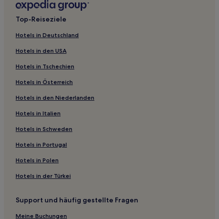
Saint-Nicolas-Du-Pélem Hotels
Top-Reiseziele
Trégrom Hotels
Hotels in Deutschland
Guingamp-Paimpol Armor-Argoat Agglomération: Hotels
Hotels in den USA
Saint-Clet Hotels
Hotels in Tschechien
Côtes-D'armor: Hotels
Hotels in Österreich
Kerpert Hotels
Hotels in den Niederlanden
Plounévez-Moëdec Hotels
Cavan Hotels
Hotels in Italien
Hotels nahe Saint-Quay Port d'Armor
Hotels in Schweden
Saint-Brieuc Armor Agglomération: Hotels
Hotels in Portugal
Loguivy Hotels
Hotels in Polen
Trémuson Hotels
Hotels in der Türkei
Callac Hotels
Support und häufig gestellte Fragen
Cité Hotels
Hotels nahe Bahnhof Plouaret-Trégor
Meine Buchungen