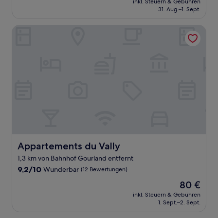
Außergewöhnlich,
inkl. Steuern & Gebühren
beträgt
31. Aug.–1. Sept.
(50
124 €
Bewertungen)
Appartements du Vally
Appartements du Vally
Appartements du Vally
1,3 km von Bahnhof Gourland entfernt
9.2
9,2/10
Wunderbar
(12 Bewertungen)
von
Der
80 €
10,
Preis
Wunderbar,
inkl. Steuern & Gebühren
beträgt
1. Sept.–2. Sept.
(12
80 €
Bewertungen)