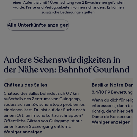
einen Aufenthalt mit 1 Übernachtung von 2 Erwachsenen gefunden
ist
wurde. Preise und Verfügbarkeiten können sich ändern. Es können
der
zusätzliche Bedingungen gelten.
niedrigste
Preis
Alle Unterkünfte anzeigen
pro
Nacht,
der
in
den
letzten
Andere Sehenswürdigkeiten in
24 Stunden
für
der Nähe von: Bahnhof Gourland
einen
Aufenthalt
mit
Château des Salles
Basilika Notre Dam
1 Übernachtung
von
8.4/10 (19 Bewertungen
Château des Salles befindet sich 0,7 km
2 Erwachsenen
außerhalb des Zentrums von Guingamp,
Wenn du dich für relig
gefunden
sodass sich ein Zwischenstopp problemlos
interessierst, dann bis
wurde.
einplanen lässt. Du bist auf der Suche nach
richtig, denn hier befin
Preise
einem Ort, um frische Luft zu schnappen?
Dame de Bonsecours.
und
Öffentliche Gärten von Guingamp ist nur
Weniger anzeigen
Verfügbarkeiten
einen kurzen Spaziergang entfernt.
können
Weniger anzeigen
sich