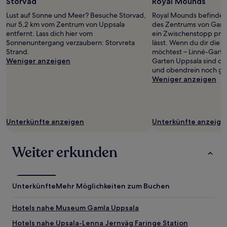
Storvad
Royal Mounds
Lust auf Sonne und Meer? Besuche Storvad,
Royal Mounds befindet 
nur 5,2 km vom Zentrum von Uppsala
des Zentrums von Gamla
entfernt. Lass dich hier vom
ein Zwischenstopp pro
Sonnenuntergang verzaubern: Storvreta
lässt. Wenn du dir die 
Strand.
möchtest – Linné-Garte
Weniger anzeigen
Garten Uppsala sind da
und obendrein noch gan
Weniger anzeigen
Unterkünfte anzeigen
Unterkünfte anzeige
Weiter erkunden
Unterkünfte
Mehr Möglichkeiten zum Buchen
Hotels nahe Museum Gamla Uppsala
Hotels nahe Upsala-Lenna Jernväg Faringe Station