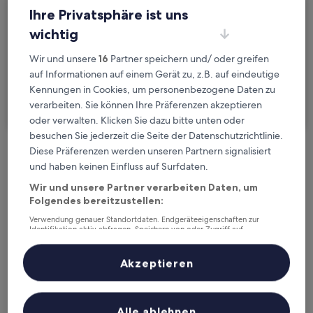
Do., 20. Aug. - Fr., 21. Aug.
Ihre Privatsphäre ist uns
wichtig
Gäste
2 Reisende, 1 Zimmer
Wir und unsere
16
Partner speichern und/ oder greifen
auf Informationen auf einem Gerät zu, z.B. auf eindeutige
Ich reise geschäftlich
Kennungen in Cookies, um personenbezogene Daten zu
verarbeiten. Sie können Ihre Präferenzen akzeptieren
Suchen
oder verwalten. Klicken Sie dazu bitte unten oder
besuchen Sie jederzeit die Seite der Datenschutzrichtlinie.
Diese Präferenzen werden unseren Partnern signalisiert
Kostenlose Stornierung bei
und haben keinen Einfluss auf Surfdaten.
Planänderungen
Wir und unsere Partner verarbeiten Daten, um
Folgendes bereitzustellen:
Verdiene Prämien für jede
Verwendung genauer Standortdaten. Endgeräteeigenschaften zur
wahrgenommene Übernachtung
Identifikation aktiv abfragen. Speichern von oder Zugriff auf
Informationen auf einem Endgerät. Personalisierte Werbung und
Inhalte, Messung von Werbeleistung und der Performance von Inhalten,
Zielgruppenforschung sowie Entwicklung und Verbesserung von
Akzeptieren
Mehr sparen mit Preisen für Mitglieder
Angeboten.
Liste der Partner (Lieferanten)
Alle ablehnen