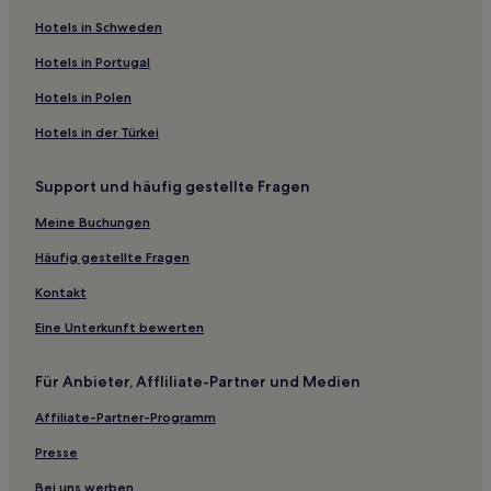
Hotels nahe Bahnhof Bärby
Hotels in Schweden
Hotels nahe Royal Mounds
Hotels in Portugal
Hotels nahe Bahnhof Tobo
Hotels in Polen
Hotels nahe Bålsta Centrum
Hotels in der Türkei
Hotels nahe Bahnhof Almunge
Support und häufig gestellte Fragen
Hotels nahe Bahnhof Bärby
Hostels in Uppsala
Meine Buchungen
Business in Uppsala
Häufig gestellte Fragen
Familien in Uppsala
Kontakt
Luxus in Uppsala
Eine Unterkunft bewerten
Für Anbieter, Affliliate-Partner und Medien
Affiliate-Partner-Programm
Presse
Bei uns werben