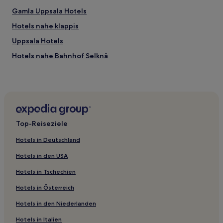
Gamla Uppsala Hotels
Hotels nahe klappis
Uppsala Hotels
Hotels nahe Bahnhof Selknä
Gemeinde Östhammar: Hotels
Håbo: Hotels
Gemeinde Älvkarleby: Hotels
Hotels nahe Oregrunds Golfklubb
Top-Reiseziele
Hotels nahe Grabhügel
Hotels in Deutschland
Landeskreis Uppsala: Hotels
Hotels in den USA
Hotels nahe Hafen von Östhammar
Hotels in Tschechien
Gemeinde Tierp: Hotels
Hotels in Österreich
Lydinge Hotels
Hotels in den Niederlanden
Hotels nahe Fjällnora Hundestrand
Huddungeby Hotels
Hotels in Italien