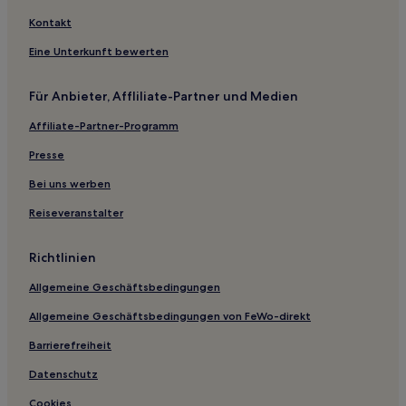
Haustierfreundliche in Västervik
Kontakt
Hotels mit Pool in Västervik
Eine Unterkunft bewerten
Hotels mit inbegriffenem Frühstück in Peru-Lidhem
Für Anbieter, Affliliate-Partner und Medien
Haustierfreundliche in Borgholm
Affiliate-Partner-Programm
3-Sterne-Hotels in Västervik
Presse
Bei uns werben
Reiseveranstalter
Richtlinien
Allgemeine Geschäftsbedingungen
Allgemeine Geschäftsbedingungen von FeWo-direkt
Barrierefreiheit
Datenschutz
Cookies