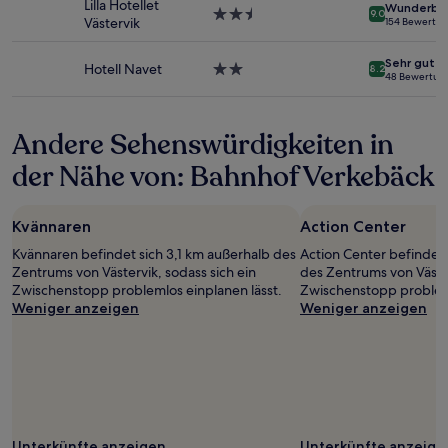
Lilla Hotellet
Wunderba
sich
2.5-
9.0
Västervik
154 Bewertu
ändern.
Sterne-
Es
Unterkunft
Sehr gut
können
Hotell Navet
2.0-
8.2
48 Bewertun
zusätzliche
Sterne-
Bedingungen
Unterkunft
gelten.
Andere Sehenswürdigkeiten in
der Nähe von: Bahnhof Verkebäck
Kvännaren
Action Center
Kvännaren befindet sich 3,1 km außerhalb des
Action Center befindet 
Zentrums von Västervik, sodass sich ein
des Zentrums von Väster
Zwischenstopp problemlos einplanen lässt.
Zwischenstopp probleml
Weniger anzeigen
Weniger anzeigen
Unterkünfte anzeigen
Unterkünfte anzeige