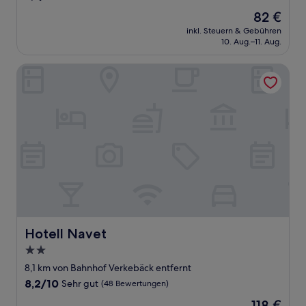
von
Der
82 €
10,
Preis
Wunderbar,
inkl. Steuern & Gebühren
beträgt
10. Aug.–11. Aug.
(154
82 €
Bewertungen)
Hotell Navet
Hotell Navet
Hotell Navet
2.0-
Sterne-
8,1 km von Bahnhof Verkebäck entfernt
Unterkunft
8.2
8,2/10
Sehr gut
(48 Bewertungen)
von
Der
118 €