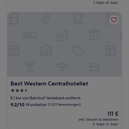
beträgt
7. Sept.–8. Sept.
(1.053
155 €
Bewertungen)
Best Western Centralhotellet
Best Western Centralhotellet
Best Western Centralhotellet
3.5-
Sterne-
8,1 km von Bahnhof Verkebäck entfernt
Unterkunft
9.2
9,2/10
Wunderbar
(1.007 Bewertungen)
von
Der
111 €
10,
Preis
Wunderbar,
inkl. Steuern & Gebühren
beträgt
2. Sept.–3. Sept.
(1.007
111 €