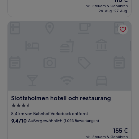
10,
Preis
Sehr
inkl. Steuern & Gebühren
beträgt
26. Aug.–27. Aug.
gut,
118 €
(48
Bewertungen)
Slottsholmen hotell och restaurang
Slottsholmen hotell och restaurang
Slottsholmen hotell och restaurang
3.5-
Sterne-
8,4 km von Bahnhof Verkebäck entfernt
Unterkunft
9.4
9,4/10
Außergewöhnlich
(1.053 Bewertungen)
von
Der
155 €
10,
Preis
Außergewöhnlich,
inkl. Steuern & Gebühren