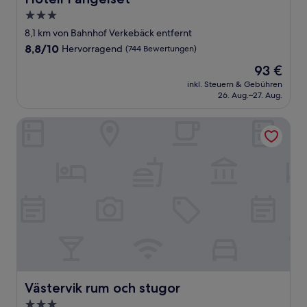
3.0-
Sterne-
8,1 km von Bahnhof Verkebäck entfernt
Unterkunft
8.8
8,8/10
Hervorragend
(744 Bewertungen)
von
Der
93 €
10,
Preis
Hervorragend,
inkl. Steuern & Gebühren
beträgt
26. Aug.–27. Aug.
(744
93 €
Bewertungen)
Västervik rum och stugor
Västervik rum och stugor
Västervik rum och stugor
3.0-