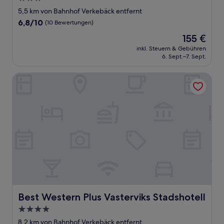
Sterne-
5,5 km von Bahnhof Verkebäck entfernt
Unterkunft
6.8
6,8/10
(10 Bewertungen)
von
Der
155 €
10,
Preis
(10
inkl. Steuern & Gebühren
beträgt
6. Sept.–7. Sept.
Bewertungen)
155 €
Best Western Plus Vasterviks Stadshotell
Best Western Plus Vasterviks Stadshotell
Best Western Plus Vasterviks Stadshotell
4.0-
Sterne-
8,2 km von Bahnhof Verkebäck entfernt