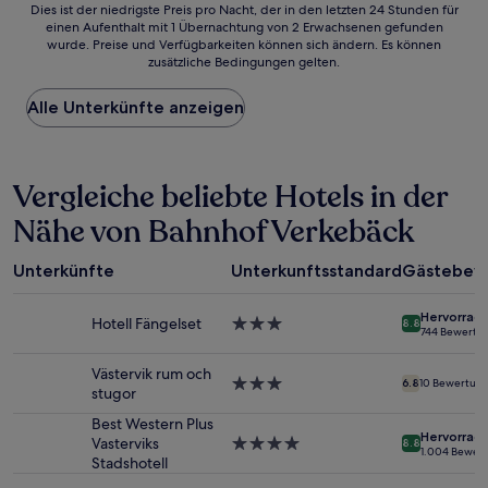
Dies
Dies ist der niedrigste Preis pro Nacht, der in den letzten 24 Stunden für
einen Aufenthalt mit 1 Übernachtung von 2 Erwachsenen gefunden
ist
wurde. Preise und Verfügbarkeiten können sich ändern. Es können
der
zusätzliche Bedingungen gelten.
niedrigste
Preis
Alle Unterkünfte anzeigen
pro
Nacht,
der
in
Vergleiche beliebte Hotels in der
den
letzten
Nähe von Bahnhof Verkebäck
24 Stunden
für
einen
Unterkünfte
Unterkunftsstandard
Gästebew
Aufenthalt
mit
Hervorrag
1 Übernachtung
Hotell Fängelset
3.0-
8.8
744 Bewertu
von
Sterne-
2 Erwachsenen
Unterkunft
Västervik rum och
gefunden
3.0-
6.8
10 Bewertun
stugor
wurde.
Sterne-
Preise
Unterkunft
Best Western Plus
Hervorrag
und
Vasterviks
4.0-
8.8
1.004 Bewer
Verfügbarkeiten
Stadshotell
Sterne-
können
Unterkunft