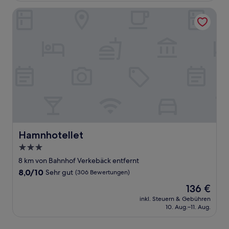
Bewertungen)
Hamnhotellet
Hamnhotellet
Hamnhotellet
3.0-
Sterne-
8 km von Bahnhof Verkebäck entfernt
Unterkunft
8.0
8,0/10
Sehr gut
(306 Bewertungen)
von
Der
136 €
10,
Preis
Sehr
inkl. Steuern & Gebühren
beträgt
10. Aug.–11. Aug.
gut,
136 €
(306
Bewertungen)