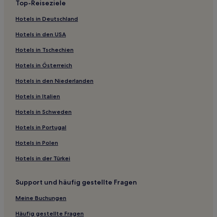
Top-Reiseziele
Gemeinde Västervik: Hotels
Hotels in Deutschland
Gemeinde Oskarshamn: Hotels
Hotels in den USA
Köpingsvik Hotels
Hotels in Tschechien
Boda Sand Hotels
Hotels in Österreich
Borgholm Hotels
Hotels in den Niederlanden
Gemeinde Hultsfred: Hotels
Gemeinde Borgholm: Hotels
Hotels in Italien
Dramstorp Hotels
Hotels in Schweden
Hotels nahe Fährterminal Oskarshamn Gotland
Hotels in Portugal
Gullringen Hotels
Hotels in Polen
Hotels mit Parkplatz in Mönsterås
Hotels in der Türkei
Haustierfreundliche in Mönsterås
Support und häufig gestellte Fragen
Hotels mit Parkplatz in Barnebo
Hotels mit inbegriffenem Frühstück in Vimmerby
Meine Buchungen
Hotels mit Parkplatz in Västervik
Häufig gestellte Fragen