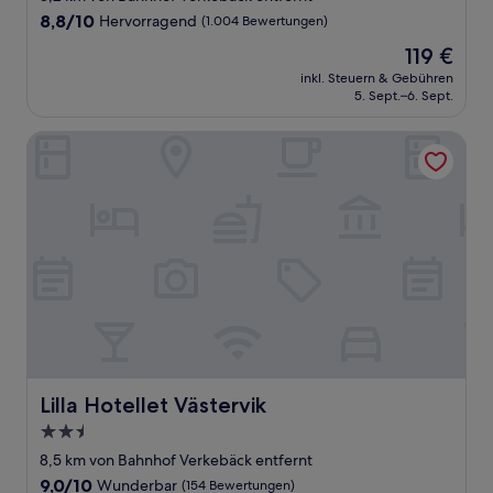
Unterkunft
8.8
8,8/10
Hervorragend
(1.004 Bewertungen)
von
Der
119 €
10,
Preis
Hervorragend,
inkl. Steuern & Gebühren
beträgt
5. Sept.–6. Sept.
(1.004
119 €
Bewertungen)
Lilla Hotellet Västervik
Lilla Hotellet Västervik
Lilla Hotellet Västervik
2.5-
Sterne-
8,5 km von Bahnhof Verkebäck entfernt
Unterkunft
9.0
9,0/10
Wunderbar
(154 Bewertungen)