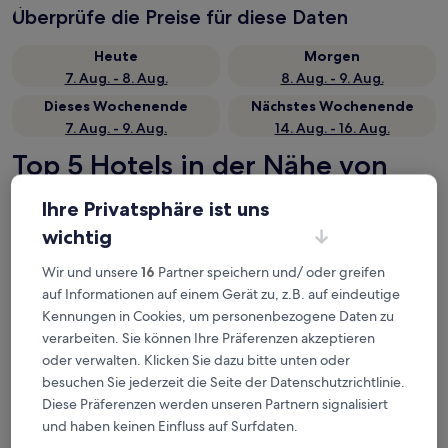
Überprüfe die Preise für diese Daten
Heute
Morgen
7. Aug. - 8. Aug.
8. Aug. - 9. Aug.
Dieses Wochenende
Nächstes Wochenende
7. Aug. - 9. Aug.
14. Aug. - 16. Aug.
Top 5 Hotels in der Nähe von
Bahnhof Verkebäck auf einen
Ihre Privatsphäre ist uns
Blick
wichtig
Hotell Fängelset
— 3-Sterne-Hotel in 8,1 km von Bahnhof
Wir und unsere
16
Partner speichern und/ oder greifen
Verkebäck entfernt. Gästebewertung: 8,8/10 — Hervorragend.
auf Informationen auf einem Gerät zu, z.B. auf eindeutige
Västervik rum och stugor
— 3-Sterne-Hotel in 5,5 km von
Kennungen in Cookies, um personenbezogene Daten zu
Bahnhof Verkebäck entfernt. Gästebewertung: 6,8/10.
verarbeiten. Sie können Ihre Präferenzen akzeptieren
Best Western Plus Vasterviks Stadshotell
— 4-Sterne-Hotel in
oder verwalten. Klicken Sie dazu bitte unten oder
8,2 km von Bahnhof Verkebäck entfernt. Gästebewertung:
besuchen Sie jederzeit die Seite der Datenschutzrichtlinie.
8,8/10 — Hervorragend.
Diese Präferenzen werden unseren Partnern signalisiert
Lilla Hotellet Västervik
— 2.5-Sterne-Hotel in 8,5 km von
und haben keinen Einfluss auf Surfdaten.
Bahnhof Verkebäck entfernt. Gästebewertung: 9,0/10 —