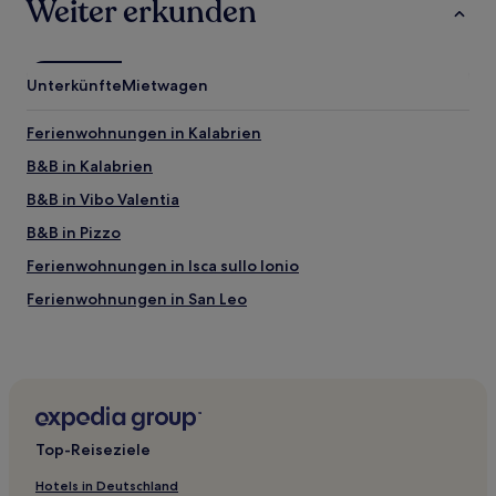
Weiter erkunden
Unterkünfte
Mietwagen
Ferienwohnungen in Kalabrien
B&B in Kalabrien
B&B in Vibo Valentia
B&B in Pizzo
Ferienwohnungen in Isca sullo Ionio
Ferienwohnungen in San Leo
B&B in Catanzaro
B&B in Cosenza
B&B in Zambrone
B&B in Lamezia Terme
Top-Reiseziele
4-Sterne-Hotels in Isola di Capo Rizzuto
Hotels in Deutschland