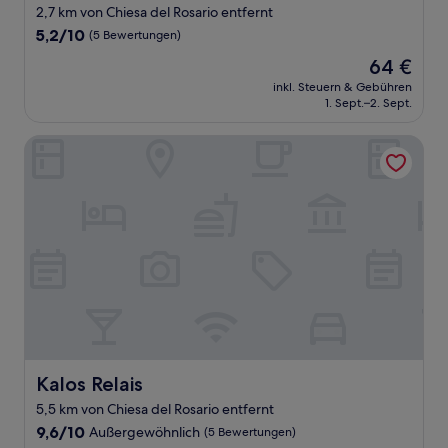
2,7 km von Chiesa del Rosario entfernt
5.2
5,2/10
(5 Bewertungen)
von
Der
64 €
10,
Preis
(5
inkl. Steuern & Gebühren
beträgt
1. Sept.–2. Sept.
Bewertungen)
64 €
Kalos Relais
Kalos Relais
Kalos Relais
5,5 km von Chiesa del Rosario entfernt
9.6
9,6/10
Außergewöhnlich
(5 Bewertungen)