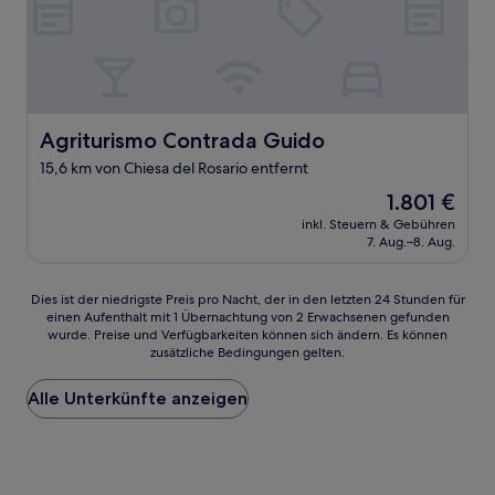
Agriturismo Contrada Guido
Agriturismo Contrada Guido
15,6 km von Chiesa del Rosario entfernt
Der
1.801 €
Preis
inkl. Steuern & Gebühren
beträgt
7. Aug.–8. Aug.
1.801 €
Dies
Dies ist der niedrigste Preis pro Nacht, der in den letzten 24 Stunden für
einen Aufenthalt mit 1 Übernachtung von 2 Erwachsenen gefunden
ist
wurde. Preise und Verfügbarkeiten können sich ändern. Es können
der
zusätzliche Bedingungen gelten.
niedrigste
Preis
Alle Unterkünfte anzeigen
pro
Nacht,
der
in
den