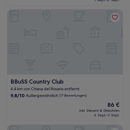
1. Sept.–2. Sept.
(38
59 €
Bewertungen)
BBuSS Country Club
BBuSS Country Club
BBuSS Country Club
4,4 km von Chiesa del Rosario entfernt
9.8
9,8/10
Außergewöhnlich
(17 Bewertungen)
von
Der
86 €
10,
Preis
Außergewöhnlich,
inkl. Steuern & Gebühren
beträgt
6. Sept.–7. Sept.
(17
86 €
Bewertungen)
Don Giacchì Country House