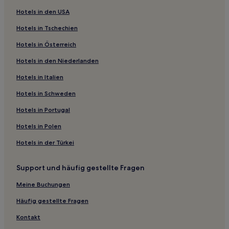
4-Sterne-Hotels in Quattromiglia
Hotels in den USA
4-Sterne-Hotels in Zambrone
Hotels in Tschechien
4-Sterne-Hotels in Catanzaro
Hotels in Österreich
Haustierfreundliche in Rende
Hotels in den Niederlanden
Haustierfreundliche in Quattromiglia
Strand in Gizzeria
Hotels in Italien
Business in Crotone
Hotels in Schweden
Haustierfreundliche in Crotone
Hotels in Portugal
Familien in Crotone
Hotels in Polen
Familien in Sant'Eufemia Lamezia
Hotels in der Türkei
Haustierfreundliche in Lamezia Terme
Support und häufig gestellte Fragen
Familien in Lamezia Terme
Business in Lamezia Terme
Meine Buchungen
Hotels mit inbegriffenem Frühstück in Lamezia Terme
Häufig gestellte Fragen
Hotels mit inbegriffenem Frühstück in Briatico
Kontakt