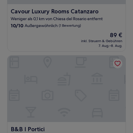
Cavour Luxury Rooms Catanzaro
Cavour Luxury Rooms Catanzaro
Weniger als 0,1 km von Chiesa del Rosario entfernt
10.0
10/10
Außergewöhnlich
(1 Bewertung)
von
Der
89 €
10,
Preis
Außergewöhnlich,
inkl. Steuern & Gebühren
beträgt
7. Aug.–8. Aug.
(1
89 €
Bewertung)
B&B I Portici
B&B I Portici
B&B I Portici