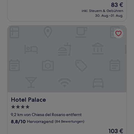
von
Der
83 €
10,
Preis
Außergewöhnlich,
inkl. Steuern & Gebühren
beträgt
30. Aug.–31. Aug.
(5
83 €
Bewertungen)
Hotel Palace
Hotel Palace
Hotel Palace
4.0-
Sterne-
9,2 km von Chiesa del Rosario entfernt
Unterkunft
8.8
8,8/10
Hervorragend
(84 Bewertungen)
von
Der
103 €
10,