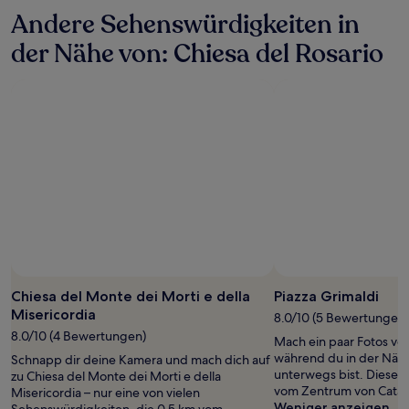
letzten
Andere Sehenswürdigkeiten in
24 Stunden
für
der Nähe von: Chiesa del Rosario
einen
Aufenthalt
mit
1 Übernachtung
von
2 Erwachsenen
gefunden
wurde.
Preise
und
Verfügbarkeiten
können
sich
ändern.
Es
Chiesa del Monte dei Morti e della
Piazza Grimaldi
können
Misericordia
zusätzliche
8.0/10 (5 Bewertungen)
Bedingungen
8.0/10 (4 Bewertungen)
Mach ein paar Fotos v
gelten.
während du in der Nähe
Schnapp dir deine Kamera und mach dich auf
unterwegs bist. Diese At
zu Chiesa del Monte dei Morti e della
vom Zentrum von Catanz
Misericordia – nur eine von vielen
Weniger anzeigen