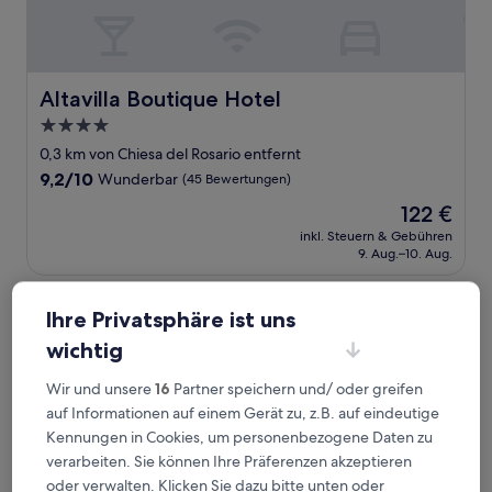
Altavilla Boutique Hotel
Altavilla Boutique Hotel
4.0-
Sterne-
0,3 km von Chiesa del Rosario entfernt
Unterkunft
9.2
9,2/10
Wunderbar
(45 Bewertungen)
von
Der
122 €
10,
Preis
Wunderbar,
inkl. Steuern & Gebühren
beträgt
9. Aug.–10. Aug.
(45
122 €
Bewertungen)
Hotel Guglielmo
Ihre Privatsphäre ist uns
wichtig
Wir und unsere
16
Partner speichern und/ oder greifen
auf Informationen auf einem Gerät zu, z.B. auf eindeutige
Kennungen in Cookies, um personenbezogene Daten zu
verarbeiten. Sie können Ihre Präferenzen akzeptieren
oder verwalten. Klicken Sie dazu bitte unten oder