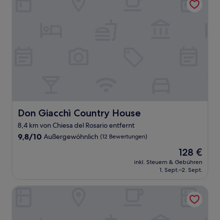
Don Giacchì Country House
Don Giacchì Country House
8,4 km von Chiesa del Rosario entfernt
9.8
9,8/10
Außergewöhnlich
(12 Bewertungen)
von
Der
128 €
10,
Preis
Außergewöhnlich,
inkl. Steuern & Gebühren
beträgt
1. Sept.–2. Sept.
(12
128 €
Bewertungen)
Grand Hotel Paradiso