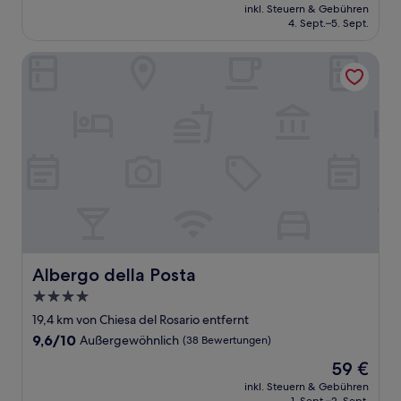
Preis
Hervorragend,
inkl. Steuern & Gebühren
beträgt
4. Sept.–5. Sept.
(84
103 €
Bewertungen)
Albergo della Posta
Albergo della Posta
Albergo della Posta
4.0-
Sterne-
19,4 km von Chiesa del Rosario entfernt
Unterkunft
9.6
9,6/10
Außergewöhnlich
(38 Bewertungen)
von
Der
59 €
10,
Preis
Außergewöhnlich,
inkl. Steuern & Gebühren
beträgt