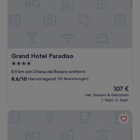
Grand Hotel Paradiso
Grand Hotel Paradiso
4.0-
Sterne-
8,9 km von Chiesa del Rosario entfernt
Unterkunft
8.6
8,6/10
Hervorragend
(151 Bewertungen)
von
Der
107 €
10,
Preis
Hervorragend,
inkl. Steuern & Gebühren
beträgt
1. Sept.–2. Sept.
(151
107 €
Bewertungen)
PARK HOTEL LE DUNE DI GIOVINO