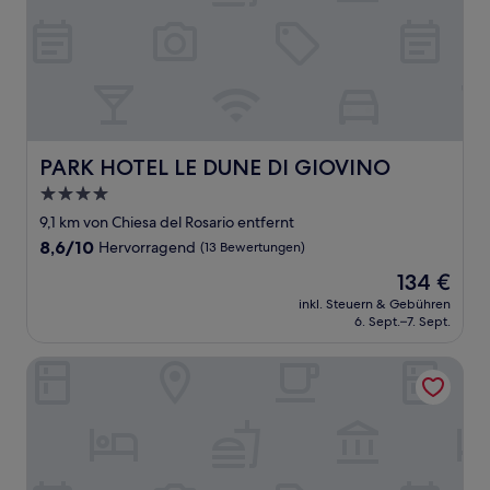
PARK HOTEL LE DUNE DI GIOVINO
PARK HOTEL LE DUNE DI GIOVINO
4.0-
Sterne-
9,1 km von Chiesa del Rosario entfernt
Unterkunft
8.6
8,6/10
Hervorragend
(13 Bewertungen)
von
Der
134 €
10,
Preis
Hervorragend,
inkl. Steuern & Gebühren
beträgt
6. Sept.–7. Sept.
(13
134 €
Bewertungen)
Agriturismo Contrada Guido