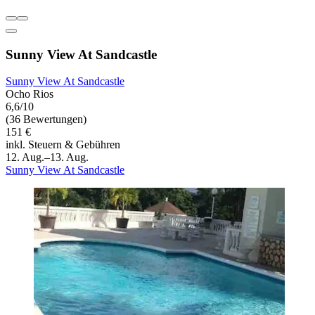
Sunny View At Sandcastle
Sunny View At Sandcastle
Ocho Rios
6,6/10
(36 Bewertungen)
151 €
inkl. Steuern & Gebühren
12. Aug.–13. Aug.
Sunny View At Sandcastle