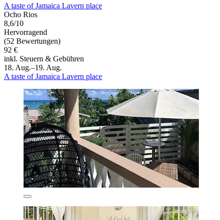
A taste of Jamaica Lavern place
Ocho Rios
8,6/10
Hervorragend
(52 Bewertungen)
92 €
inkl. Steuern & Gebühren
18. Aug.–19. Aug.
A taste of Jamaica Lavern place