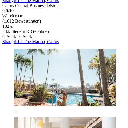
Shangri-La The Marina, Cairns
Cairns Central Business District
9,0/10
Wunderbar
(1.012 Bewertungen)
182 €
inkl. Steuern & Gebühren
6. Sept.–7. Sept.
Shangri-La The Marina, Cairns