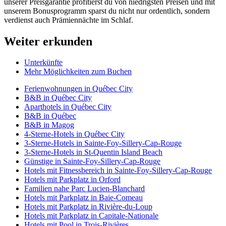
unserer Preisgarantie profitierst du von niedrigsten Preisen und mit
unserem Bonusprogramm sparst du nicht nur ordentlich, sondern
verdienst auch Prämiennächte im Schlaf.
Weiter erkunden
Unterkünfte
Mehr Möglichkeiten zum Buchen
Ferienwohnungen in Québec City
B&B in Québec City
Aparthotels in Québec City
B&B in Québec
B&B in Magog
4-Sterne-Hotels in Québec City
3-Sterne-Hotels in Sainte-Foy-Sillery-Cap-Rouge
3-Sterne-Hotels in St-Quentin Island Beach
Günstige in Sainte-Foy-Sillery-Cap-Rouge
Hotels mit Fitnessbereich in Sainte-Foy-Sillery-Cap-Rouge
Hotels mit Parkplatz in Orford
Familien nahe Parc Lucien-Blanchard
Hotels mit Parkplatz in Baie-Comeau
Hotels mit Parkplatz in Rivière-du-Loup
Hotels mit Parkplatz in Capitale-Nationale
Hotels mit Pool in Trois-Rivières