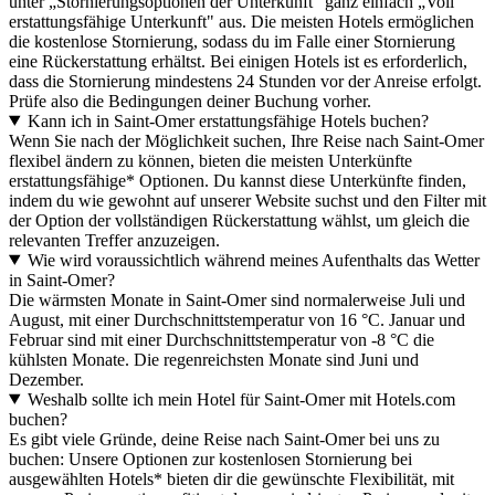
unter „Stornierungsoptionen der Unterkunft" ganz einfach „Voll
erstattungsfähige Unterkunft" aus. Die meisten Hotels ermöglichen
die kostenlose Stornierung, sodass du im Falle einer Stornierung
eine Rückerstattung erhältst. Bei einigen Hotels ist es erforderlich,
dass die Stornierung mindestens 24 Stunden vor der Anreise erfolgt.
Prüfe also die Bedingungen deiner Buchung vorher.
Kann ich in Saint-Omer erstattungsfähige Hotels buchen?
Wenn Sie nach der Möglichkeit suchen, Ihre Reise nach Saint-Omer
flexibel ändern zu können, bieten die meisten Unterkünfte
erstattungsfähige* Optionen. Du kannst diese Unterkünfte finden,
indem du wie gewohnt auf unserer Website suchst und den Filter mit
der Option der vollständigen Rückerstattung wählst, um gleich die
relevanten Treffer anzuzeigen.
Wie wird voraussichtlich während meines Aufenthalts das Wetter
in Saint-Omer?
Die wärmsten Monate in Saint-Omer sind normalerweise Juli und
August, mit einer Durchschnittstemperatur von 16 °C. Januar und
Februar sind mit einer Durchschnittstemperatur von -8 °C die
kühlsten Monate. Die regenreichsten Monate sind Juni und
Dezember.
Weshalb sollte ich mein Hotel für Saint-Omer mit Hotels.com
buchen?
Es gibt viele Gründe, deine Reise nach Saint-Omer bei uns zu
buchen: Unsere Optionen zur kostenlosen Stornierung bei
ausgewählten Hotels* bieten dir die gewünschte Flexibilität, mit