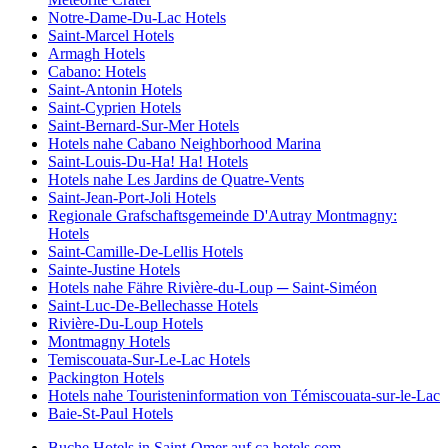
Notre-Dame-Du-Lac Hotels
Saint-Marcel Hotels
Armagh Hotels
Cabano: Hotels
Saint-Antonin Hotels
Saint-Cyprien Hotels
Saint-Bernard-Sur-Mer Hotels
Hotels nahe Cabano Neighborhood Marina
Saint-Louis-Du-Ha! Ha! Hotels
Hotels nahe Les Jardins de Quatre-Vents
Saint-Jean-Port-Joli Hotels
Regionale Grafschaftsgemeinde D'Autray Montmagny:
Hotels
Saint-Camille-De-Lellis Hotels
Sainte-Justine Hotels
Hotels nahe Fähre Rivière-du-Loup ─ Saint-Siméon
Saint-Luc-De-Bellechasse Hotels
Rivière-Du-Loup Hotels
Montmagny Hotels
Temiscouata-Sur-Le-Lac Hotels
Packington Hotels
Hotels nahe Touristeninformation von Témiscouata-sur-le-Lac
Baie-St-Paul Hotels
Buche Hotels in Saint-Omer auf ca.hotels.com