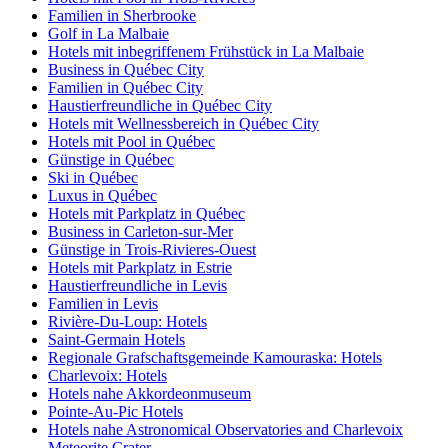
Familien in Sherbrooke
Golf in La Malbaie
Hotels mit inbegriffenem Frühstück in La Malbaie
Business in Québec City
Familien in Québec City
Haustierfreundliche in Québec City
Hotels mit Wellnessbereich in Québec City
Hotels mit Pool in Québec
Günstige in Québec
Ski in Québec
Luxus in Québec
Hotels mit Parkplatz in Québec
Business in Carleton-sur-Mer
Günstige in Trois-Rivieres-Ouest
Hotels mit Parkplatz in Estrie
Haustierfreundliche in Levis
Familien in Levis
Rivière-Du-Loup: Hotels
Saint-Germain Hotels
Regionale Grafschaftsgemeinde Kamouraska: Hotels
Charlevoix: Hotels
Hotels nahe Akkordeonmuseum
Pointe-Au-Pic Hotels
Hotels nahe Astronomical Observatories and Charlevoix
Meteorite Crater